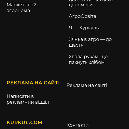
Маркетплейс
допомоги
агронома
АгроОсвіта
Я — Куркуль
Жінка в агро — до
щастя
Хвала рукам, що
пахнуть хлібом
РЕКЛАМА НА САЙТІ
Реклама на сайті
Написати в
рекламний відділ
KURKUL.COM
Контакти