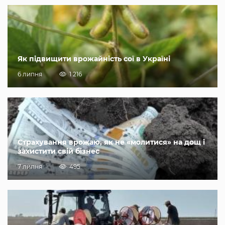
Як підвищити врожайність сої в Україні
6 липня
1 216
Страхування врожаю, як не «молитися» на дощ і
захистити свій бізнес
7 липня
495