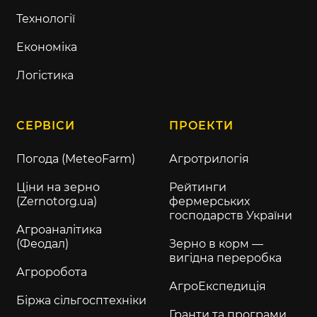
Технології
Економіка
Логістика
СЕРВІСИ
ПРОЕКТИ
Погода (MeteoFarm)
Агротрилогія
Ціни на зерно
Рейтинги
(Zernotorg.ua)
фермерських
господарств України
Агроаналітика
(Феодал)
Зерно в корм —
вигідна переробка
Агроробота
АгроЕкспедиція
Біржа сільгосптехніки
Гранти та програми