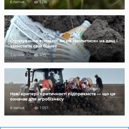
6 липня
1 216
Страхування врожаю, як не «молитися» на дощ і
захистити свій бізнес
7 липня
495
Нові критерії критичності підприємств — що це
означає для агробізнесу
8 липня
1 557