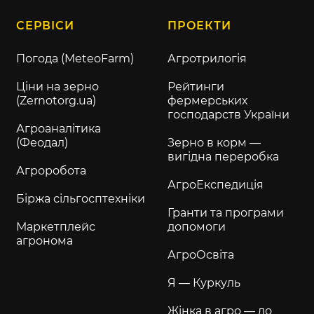
СЕРВІСИ
ПРОЕКТИ
Погода (MeteoFarm)
Агротрилогія
Ціни на зерно
Рейтинги
(Zernotorg.ua)
фермерських
господарств України
Агроаналітика
(Феодал)
Зерно в корм —
вигідна переробка
Агроробота
АгроЕкспедиція
Біржа сільгосптехніки
Гранти та програми
Маркетплейс
допомоги
агронома
АгроОсвіта
Я — Куркуль
Жінка в агро — до