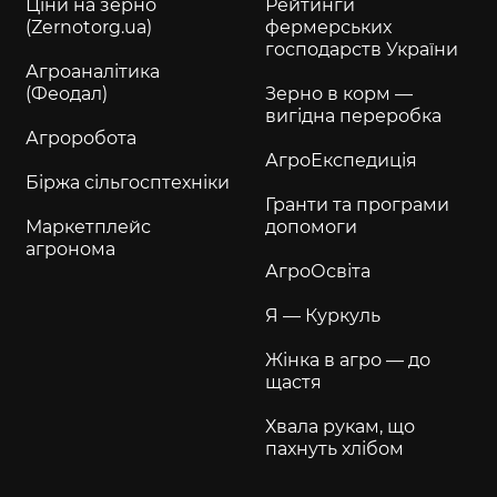
Ціни на зерно
Рейтинги
(Zernotorg.ua)
фермерських
господарств України
Агроаналітика
(Феодал)
Зерно в корм —
вигідна переробка
Агроробота
АгроЕкспедиція
Біржа сільгосптехніки
Гранти та програми
Маркетплейс
допомоги
агронома
АгроОсвіта
Я — Куркуль
Жінка в агро — до
щастя
Хвала рукам, що
пахнуть хлібом