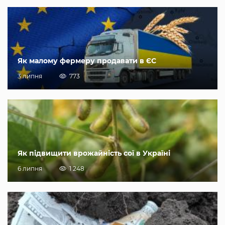
Як малому фермеру продавати в ЄС
3 липня
773
Як підвищити врожайність сої в Україні
6 липня
1 248