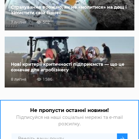
Страхування врожаю, як не «молитися» на дощ і
захистити свій бізнес
7 липня
502
Нові критерії критичності підприємств — що це
означає для агробізнесу
8 липня
1 586
Не пропусти останні новини!
Підписуйся на наші соціальні мережі та e-mail
розсилку.