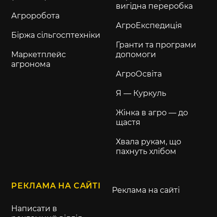
вигідна переробка
Агроробота
АгроЕкспедиція
Біржа сільгосптехніки
Гранти та програми
Маркетплейс
допомоги
агронома
АгроОсвіта
Я — Куркуль
Жінка в агро — до
щастя
Хвала рукам, що
пахнуть хлібом
РЕКЛАМА НА САЙТІ
Реклама на сайті
Написати в