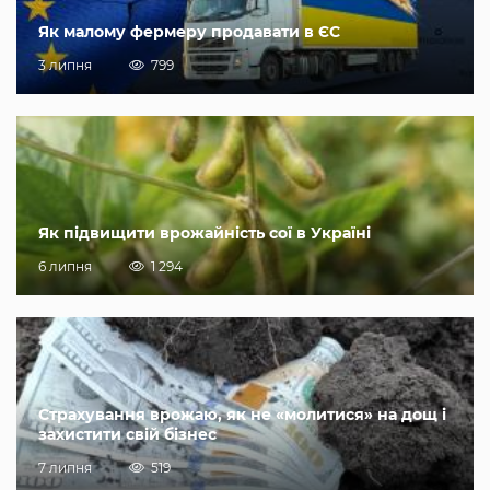
Як малому фермеру продавати в ЄС
3 липня
799
Як підвищити врожайність сої в Україні
6 липня
1 294
Страхування врожаю, як не «молитися» на дощ і
захистити свій бізнес
7 липня
519