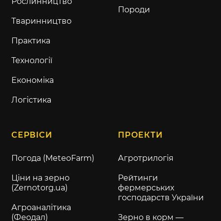
Рослинництво
Породи
Тваринництво
Практика
Технології
Економіка
Логістика
СЕРВІСИ
ПРОЕКТИ
Погода (MeteoFarm)
Агротрилогія
Ціни на зерно
Рейтинги
(Zernotorg.ua)
фермерських
господарств України
Агроаналітика
(Феодал)
Зерно в корм —