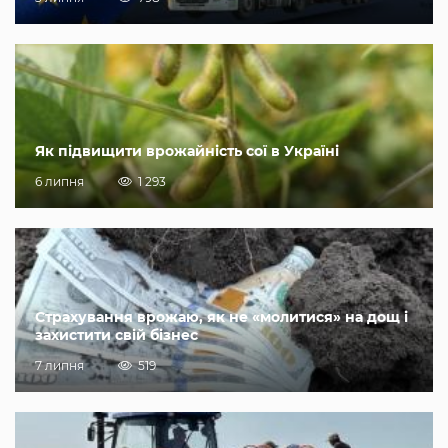
Як підвищити врожайність сої в Україні
6 липня
1 293
Страхування врожаю, як не «молитися» на дощ і
захистити свій бізнес
7 липня
519