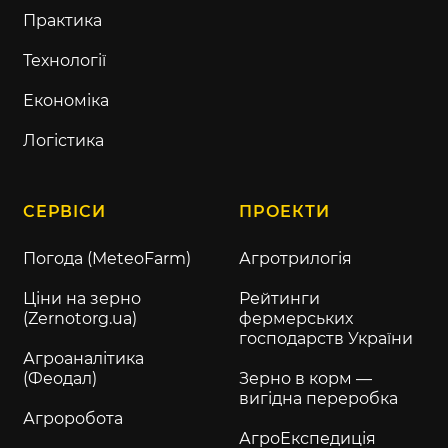
Практика
Технології
Економіка
Логістика
СЕРВІСИ
ПРОЕКТИ
Погода (MeteoFarm)
Агротрилогія
Ціни на зерно
Рейтинги
(Zernotorg.ua)
фермерських
господарств України
Агроаналітика
(Феодал)
Зерно в корм —
вигідна переробка
Агроробота
АгроЕкспедиція