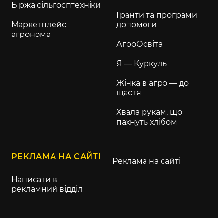
Біржа сільгосптехніки
Гранти та програми
Маркетплейс
допомоги
агронома
АгроОсвіта
Я — Куркуль
Жінка в агро — до
щастя
Хвала рукам, що
пахнуть хлібом
РЕКЛАМА НА САЙТІ
Реклама на сайті
Написати в
рекламний відділ