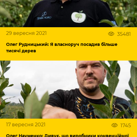
29 вересня 2021
35481
Олег Рудницький: Я власноруч посадив більше
тисячі дерев
17 вересня 2021
1745
Олег Науменко: Дивує, що виробники конвенційної