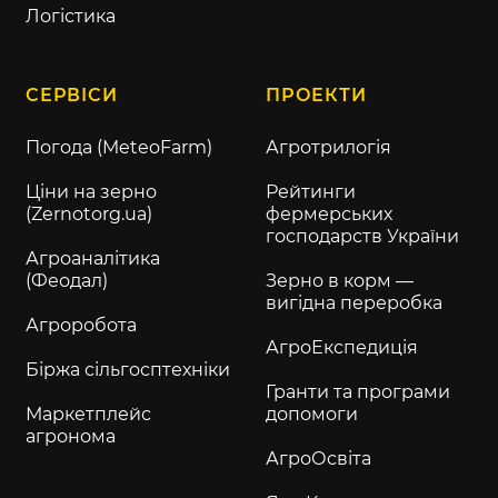
Логістика
СЕРВІСИ
ПРОЕКТИ
Погода (MeteoFarm)
Агротрилогія
Ціни на зерно
Рейтинги
(Zernotorg.ua)
фермерських
господарств України
Агроаналітика
(Феодал)
Зерно в корм —
вигідна переробка
Агроробота
АгроЕкспедиція
Біржа сільгосптехніки
Гранти та програми
Маркетплейс
допомоги
агронома
АгроОсвіта