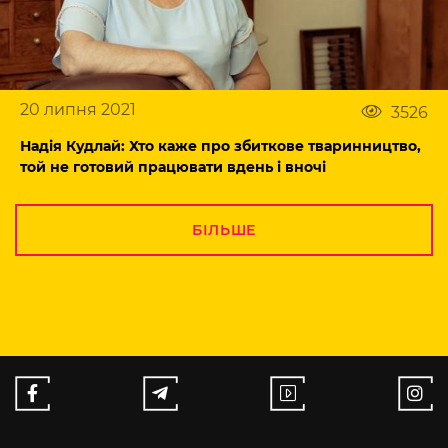
20 липня 2021
3526
Надія Кудлай: Хто каже про збиткове тваринництво,
той не готовий працювати вдень і вночі
БІЛЬШЕ