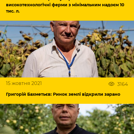
високотехнологічні ферми з мінімальним надоєм 10
тис. л.
15 жовтня 2021
3164
Григорій Бахметьєв: Ринок землі відкрили зарано