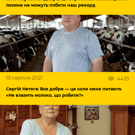
лохини не можуть побити наш рекорд
19 серпня 2021
4433
Сергій Нетяга: Все добре — це коли мене питають
«Не влазить молоко, що робити?»