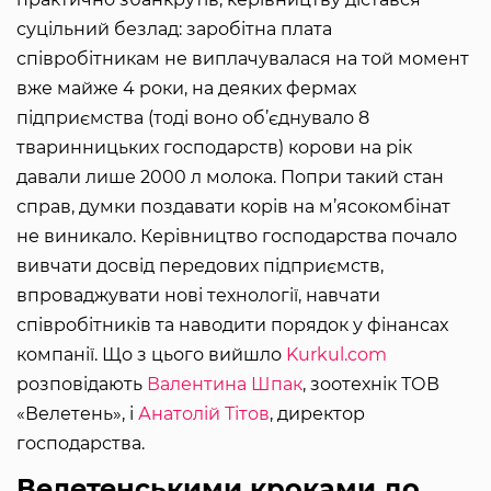
суцільний безлад: заробітна плата
співробітникам не виплачувалася на той момент
вже майже 4 роки, на деяких фермах
підприємства (тоді воно об’єднувало 8
тваринницьких господарств) корови на рік
давали лише 2000 л молока. Попри такий стан
справ, думки поздавати корів на м’ясокомбінат
не виникало. Керівництво господарства почало
вивчати досвід передових підприємств,
впроваджувати нові технології, навчати
співробітників та наводити порядок у фінансах
компанії. Що з цього вийшло
Kurkul.com
розповідають
Валентина Шпак
, зоотехнік ТОВ
«Велетень», і
Анатолій Тітов
, директор
господарства.
Велетенськими кроками до