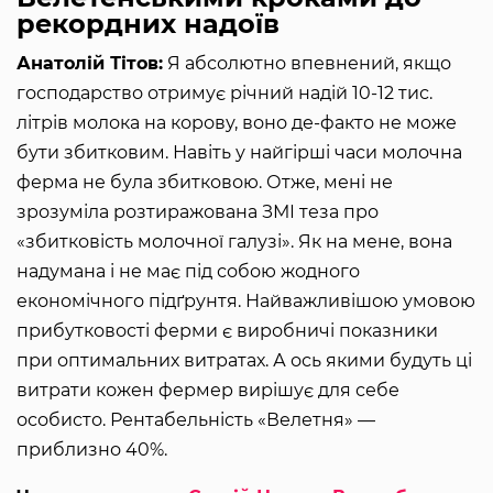
рекордних надоїв
Анатолій Тітов:
Я абсолютно впевнений, якщо
господарство отримує річний надій 10-12 тис.
літрів молока на корову, воно де-факто не може
бути збитковим. Навіть у найгірші часи молочна
ферма не була збитковою. Отже, мені не
зрозуміла розтиражована ЗМІ теза про
«збитковість молочної галузі». Як на мене, вона
надумана і не має під собою жодного
економічного підґрунтя. Найважливішою умовою
прибутковості ферми є виробничі показники
при оптимальних витратах. А ось якими будуть ці
витрати кожен фермер вирішує для себе
особисто. Рентабельність «Велетня» —
приблизно 40%.