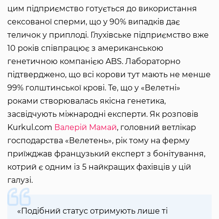
цим підприємство готується до використання
сексованої сперми, що у 90% випадків дає
теличок у приплоді. Глухівське підприємство вже
10 років співпрацює з американською
генетичною компанією ABS. Лабораторно
підтверджено, що всі корови тут мають не менше
99% голштинської крові. Те, що у «Велетні»
роками створювалась якісна генетика,
засвідчують міжнародні експерти. Як розповів
Kurkul.com
Валерій Мамай
, головний ветлікар
господарства «Велетень», рік тому на ферму
приїжджав французький експерт з бонітування,
котрий є одним із 5 найкращих фахівців у цій
галузі.
«Подібний статус отримують лише ті