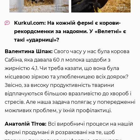
Kurkul.com: На кожній фермі є корови-
рекордсменки за надоями. У «Велетні» є
такі «ударниці»?
Валентина Шпак:
Свого часу у нас була корова
Сабіна, яка давала 60 л молока щодоби з
жирністю 4,1. Чи треба казати, що вона була
місцевою зіркою та улюбленицею всіх доярок?
Звісно, за високу продуктивність тварини
відплачуються більшою вразливістю до хвороб і
стресів. Але наша задача полягає у попередженні
можливих проблем, у їхній профілактиці.
Анатолій Тітов:
Всі виробничі процеси на нашій
фермі продумані й розраховані на те, щоб