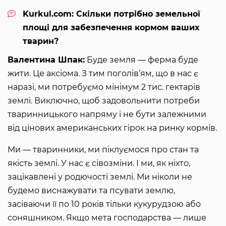
Kurkul.com: Скільки потрібно земельної
площі для забезпечення кормом ваших
тварин?
Валентина Шпак:
Буде земля — ферма буде
жити. Це аксіома. З тим поголів’ям, що в нас є
наразі, ми потребуємо мінімум 2 тис. гектарів
землі. Виключно, щоб задовольнити потреби
тваринницького напряму і не бути залежними
від цінових американських гірок на ринку кормів.
Ми — тваринники, ми піклуємося про стан та
якість землі. У нас є сівозміни. І ми, як ніхто,
зацікавлені у родючості землі. Ми ніколи не
будемо виснажувати та псувати землю,
засіваючи її по 10 років тільки кукурудзою або
соняшником. Якщо мета господарства — лише