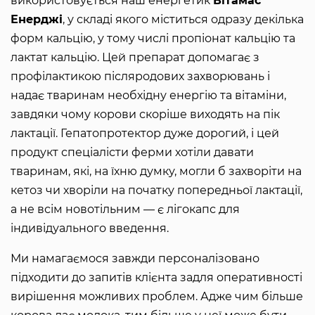
використовується наш енергетик
Вітамас
Енерджі
, у складі якого міститься одразу декілька
форм кальцію, у тому числі пропіонат кальцію та
лактат кальцію. Цей препарат допомагає з
профілактикою післяродових захворювань і
надає тваринам необхідну енергію та вітаміни,
завдяки чому корови скоріше виходять на пік
лактації. Гепатопротектор дуже дорогий, і цей
продукт спеціалісти ферми хотіли давати
тваринам, які, на їхню думку, могли б захворіти на
кетоз чи хворіли на початку попередньої лактації,
а не всім новотільним — є лігокапс для
індивідуального введення.
Ми намагаємося завжди персоналізовано
підходити до запитів клієнта задля оперативності
вирішення можливих проблем. Адже чим більше