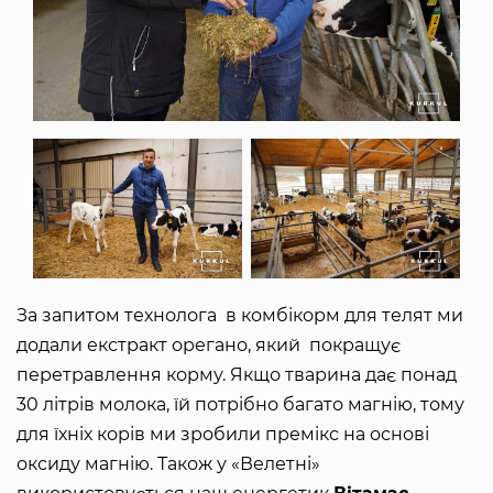
За запитом технолога в комбікорм для телят ми
додали екстракт орегано, який покращує
перетравлення корму. Якщо тварина дає понад
30 літрів молока, їй потрібно багато магнію, тому
для їхніх корів ми зробили премікс на основі
оксиду магнію. Також у «Велетні»