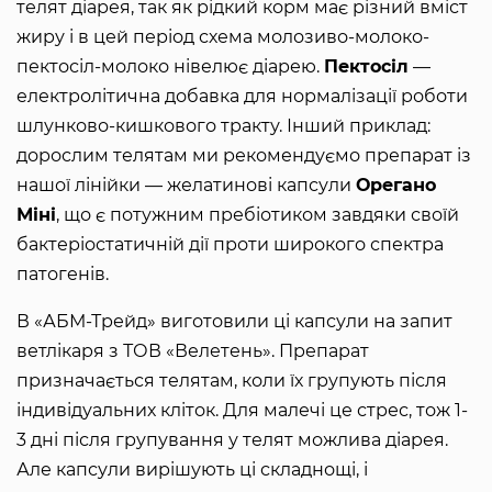
телят діарея, так як рідкий корм має різний вміст
жиру і в цей період схема молозиво-молоко-
пектосіл-молоко нівелює діарею.
Пектосіл
—
електролітична добавка для нормалізації роботи
шлунково-кишкового тракту. Інший приклад:
дорослим телятам ми рекомендуємо препарат із
нашої лінійки — желатинові капсули
Орегано
Міні
, що є потужним пребіотиком завдяки своїй
бактеріостатичній дії проти широкого спектра
патогенів.
В «АБМ-Трейд» виготовили ці капсули на запит
ветлікаря з ТОВ «Велетень». Препарат
призначається телятам, коли їх групують після
індивідуальних кліток. Для малечі це стрес, тож 1-
3 дні після групування у телят можлива діарея.
Але капсули вирішують ці складнощі, і