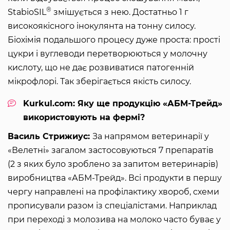
®
StabioSIL
змішується з нею. Достатньо 1 г
високоякісного інокулянта на тонну силосу.
Біохімія подальшого процесу дуже проста: прості
цукри і вуглеводи перетворюються у молочну
кислоту, що не дає розвиватися патогенній
мікрофлорі. Так зберігається якість силосу.
Kurkul.com: Яку ще продукцію «АБМ-Трейд»
використовують на фермі?
Василь Стрижиус:
За напрямом ветеринарії у
«Велетні» загалом застосовуються 7 препаратів
(2 з яких було зроблено за запитом ветеринарів)
виробництва «АБМ-Трейд». Всі продукти в першу
чергу направлені на профілактику хвороб, схеми
прописували разом із спеціалістами. Наприклад
при переході з молозива на молоко часто буває у