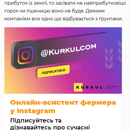
прибуток із землі, то засівати не найприбутковіші
горох чи пшеницю воно не буде. Деяким
компаніям все одно що відбувається з ґрунтами.
Онлайн-асистент фермера
у Instagram
Підписуйтесь та
дізнавайтесь про сучасні