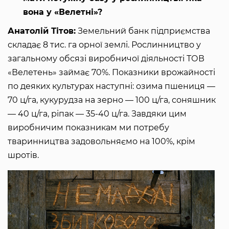
вона у «Велетні»?
Анатолій Тітов:
Земельний банк підприємства
складає 8 тис. га орної землі. Рослинництво у
загальному обсязі виробничої діяльності ТОВ
«Велетень» займає 70%. Показники врожайності
по деяких культурах наступні: озима пшениця —
70 ц/га, кукурудза на зерно — 100 ц/га, соняшник
— 40 ц/га, ріпак — 35-40 ц/га. Завдяки цим
виробничим показникам ми потребу
тваринництва задовольняємо на 100%, крім
шротів.