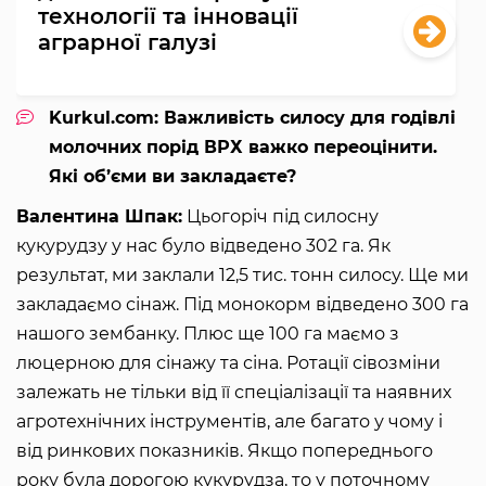
технології та інновації
аграрної галузі
Kurkul.com: Важливість силосу для годівлі
молочних порід ВРХ важко переоцінити.
Які об’єми ви закладаєте?
Валентина Шпак:
Цьогоріч під силосну
кукурудзу у нас було відведено 302 га. Як
результат, ми заклали 12,5 тис. тонн силосу. Ще ми
закладаємо сінаж. Під монокорм відведено 300 га
нашого зембанку. Плюс ще 100 га маємо з
люцерною для сінажу та сіна. Ротації сівозміни
залежать не тільки від її спеціалізації та наявних
агротехнічних інструментів, але багато у чому і
від ринкових показників. Якщо попереднього
року була дорогою кукурудза, то у поточному