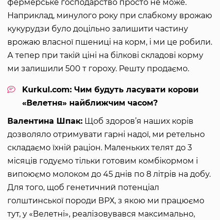
фермерське господарство просто не може.
Наприклад, минулого року при слабкому врожаю
кукурудзи було доцільно залишити частину
врожаю власної пшениці на корм, і ми це робили.
А тепер при такій ціні на білкові складові корму
ми залишили 500 т гороху. Решту продаємо.
Kurkul.com: Чим будуть ласувати корови
«Велетня» найближчим часом?
Валентина Шпак:
Щоб здоров’я наших корів
дозволяло отримувати гарні надої, ми ретельно
складаємо їхній раціон. Маленьких телят до 3
місяців годуємо тільки готовим комбікормом і
випоюємо молоком до 45 днів по 8 літрів на добу.
Для того, щоб генетичний потенціал
голштинської породи ВРХ, з якою ми працюємо
тут, у «Велетні», реалізовувався максимально,