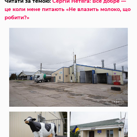
Читати за темою:
Сергій Нетяга: Все добре —
це коли мене питають «Не влазить молоко, що
робити?»