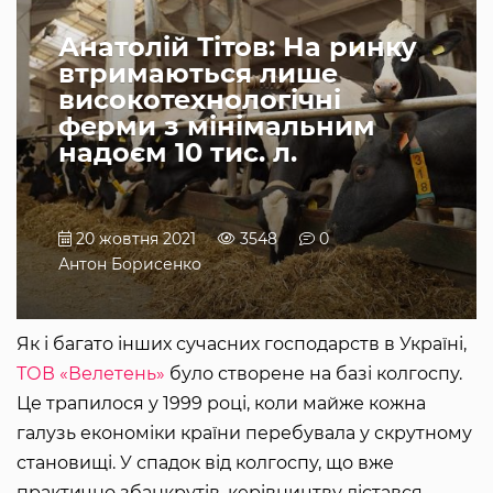
Анатолій Тітов: На ринку
втримаються лише
високотехнологічні
ферми з мінімальним
надоєм 10 тис. л.
20 жовтня 2021
3548
0
Антон Борисенко
Як і багато інших сучасних господарств в Україні,
ТОВ «Велетень»
було створене на базі колгоспу.
Це трапилося у 1999 році, коли майже кожна
галузь економіки країни перебувала у скрутному
становищі. У спадок від колгоспу, що вже
практично збанкрутів, керівництву дістався