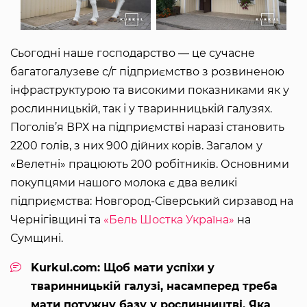
Сьогодні наше господарство — це сучасне
багатогалузеве с/г підприємство з розвиненою
інфраструктурою та високими показниками як у
рослинницькій, так і у тваринницькій галузях.
Поголів’я ВРХ на підприємстві наразі становить
2200 голів, з них 900 дійних корів. Загалом у
«Велетні» працюють 200 робітників. Основними
покупцями нашого молока є два великі
підприємства: Новгород-Сіверський сирзавод на
Чернігівщині та
«Бель Шостка Україна»
на
Сумщині.
Kurkul.com: Щоб мати успіхи у
тваринницькій галузі, насамперед треба
мати потужну базу у рослинництві. Яка