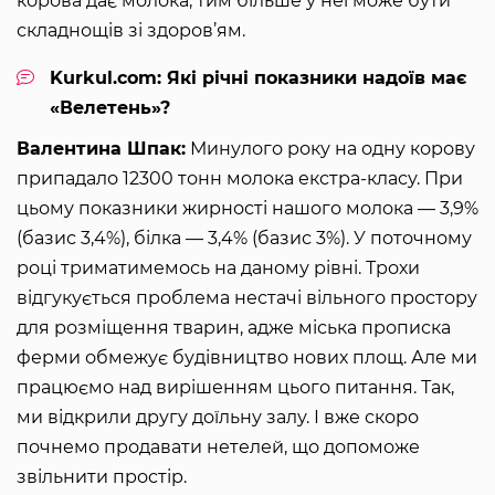
корова дає молока, тим більше у неї може бути
складнощів зі здоров’ям.
Kurkul.com: Які річні показники надоїв має
«Велетень»?
Валентина Шпак:
Минулого року на одну корову
припадало 12300 тонн молока екстра-класу. При
цьому показники жирності нашого молока — 3,9%
(базис 3,4%), білка — 3,4% (базис 3%). У поточному
році триматимемось на даному рівні. Трохи
відгукується проблема нестачі вільного простору
для розміщення тварин, адже міська прописка
ферми обмежує будівництво нових площ. Але ми
працюємо над вирішенням цього питання. Так,
ми відкрили другу доїльну залу. І вже скоро
почнемо продавати нетелей, що допоможе
звільнити простір.