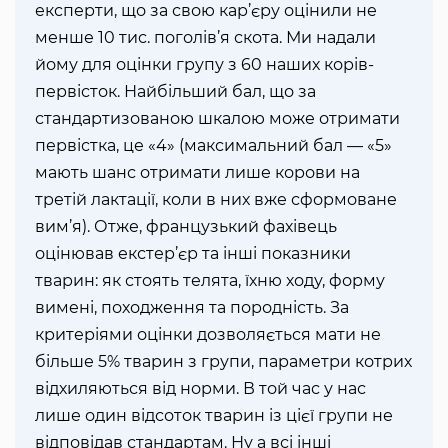
експерти, що за свою кар’єру оцінили не
менше 10 тис. поголів’я скота. Ми надали
йому для оцінки групу з 60 наших корів-
первісток. Найбільший бал, що за
стандартизованою шкалою може отримати
первістка, це «4» (максимальний бал — «5»
мають шанс отримати лише корови на
третій лактації, коли в них вже сформоване
вим’я). Отже, французький фахівець
оцінював екстер’єр та інші показники
тварин: як стоять телята, їхню ходу, форму
вимені, походження та породність. За
критеріями оцінки дозволяється мати не
більше 5% тварин з групи, параметри котрих
відхиляються від норми. В той час у нас
лише один відсоток тварин із цієї групи не
відповідав стандартам. Ну а всі інші