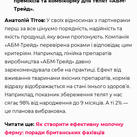
преміксів та комбікорму для телят «АБМ-
Трейд».
Анатолій Тітов:
У своїх відносинах з партнерами
перш за все цінуємо порядність, надійність та
якість продукції, яку вони пропонують. Компанія
«АБМ-Трейд» перевірена роками і відповідає цим
критеріям. Наприклад, лінійка препаратів
виробництва «АБМ-Трейд» давно
зарекомендувала себе на практиці. Ефект від
вживання тваринами якісних препаратів, кормів
відразу відображається на стані їхнього здоров’я.
Наприклад, показник збереження телят у нас
сягає 98% від народження до 9 місяців. А ті 2% —
це планова вибраковка.
Читати ще:
Як створити ефективну молочну
ферму: поради британських фахівців