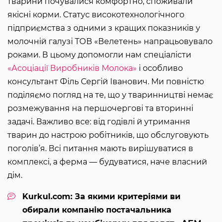
тварини почувалися комфортно, споживали
якісні корми. Статус високотехнологічного
підприємства з одними з кращих показників у
молочній галузі ТОВ «Велетень» напрацьовувало
роками. В цьому допомогли нам спеціалісти
«Асоціації Виробників Молока»
і особливо
консультант Філь Сергій Іванович. Ми повністю
поділяємо погляд на те, що у тваринництві немає
розмежування на першочергові та вторинні
задачі. Важливо все: від годівлі й утримання
тварин до настрою робітників, що обслуговують
поголів’я. Всі питання мають вирішуватися в
комплексі, а ферма — будуватися, наче власний
дім.
Kurkul.com: За якими критеріями ви
обирали компанію постачальника