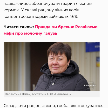
надважливо забезпечувати тварин якісним
кормом. У складі раціону дійних корів
концентровані корми займають 46%.
Читати також:
Правда чи брехня: Розвіюємо
міфи про молочну галузь
Валентина Шпак, зоотехнік ТОВ «Велетень»
Складаючи раціон, звісно, треба відштовхуватися