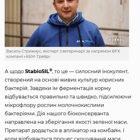
Василь Стрижиус, експерт з ветеринарії за напрямом ВРХ
компанії «АБМ-Трейд»
®
А щодо
StabioSIL
, то це — силосний інокулянт,
створений на основі живих культур корисних
бактерій. Завдяки їм ферментація корму
відбувається правильно та швидко, підсилюючи
мікрофлору рослин молочнокислими
бактеріями. Дія нашого біоконсерванта
направлена на зберігання якості зеленої маси.
Препарат додається в аплікатор на комбайн. І
коли відбувається процес скошування маси,