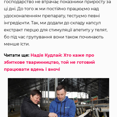
господарство не втрачає показники приросту за
ці дні. До того ж ми постійно працюємо над
удосконаленням препарату, тестуємо певні
інгредієнти. Так, ми додали до складу капсул
екстракт перцю для стимуляції апетиту у телят,
бо під час групування вони також починають
менше їсти.
Читати ще:
Надія Кудлай: Хто каже про
збиткове тваринництво, той не готовий
працювати вдень і вночі