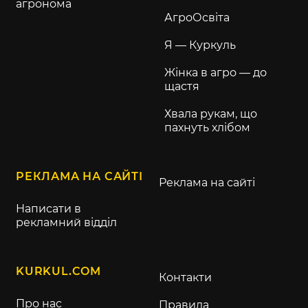
агронома
АгроОсвіта
Я — Куркуль
Жінка в агро — до
щастя
Хвала рукам, що
пахнуть хлібом
РЕКЛАМА НА САЙТІ
Реклама на сайті
Написати в
рекламний відділ
KURKUL.COM
Контакти
Про нас
Правила