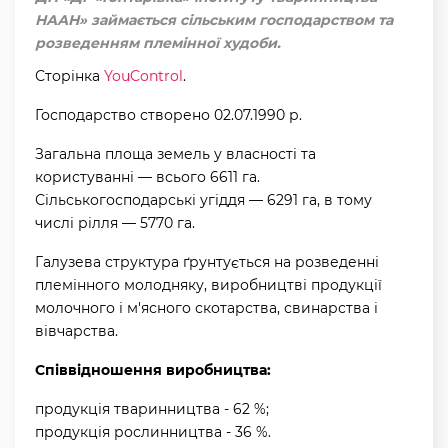
НААН» займається сільським господарством та
розведенням племінної худоби.
Сторінка
YouControl
.
Господарство створено 02.07.1990 р.
Загальна площа земель у власності та
користуванні — всього 6611 га.
Сільськогосподарські угіддя — 6291 га, в тому
числі рілля — 5770 га.
Галузева структура ґрунтується на розведенні
племінного молодняку, виробництві продукції
молочного і м'ясного скотарства, свинарства і
вівчарства.
Співвідношення виробництва:
продукція тваринництва - 62 %;
продукція рослинництва - 36 %.