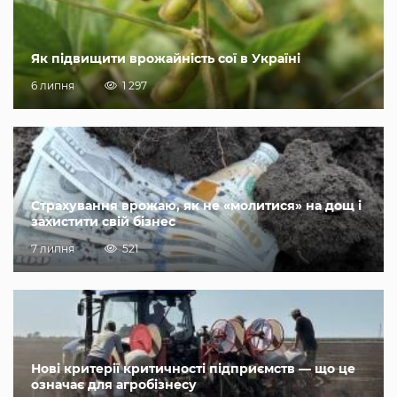
Як підвищити врожайність сої в Україні
6 липня
1 297
Страхування врожаю, як не «молитися» на дощ і
захистити свій бізнес
7 липня
521
Нові критерії критичності підприємств — що це
означає для агробізнесу