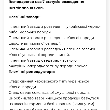
Господарство має 7 статусів розведення
племінних тварин.
Племінні заводи:
Племінний завод з розведення української черно-
рябої молочної породи.
Племінний завод з розведення м'ясної породи
шароле вітчизняної селекції.
Племінний завод з розведення спеціалізованої
м'ясної уельської породи свиней.
Племінний завод овець харківського
внутрішньопородного типу породи прекос.
Племінні репродуктори:
Стадо свиней харківського типу української
м'ясної породи.
Стадо овець сокольської смушкової породи.
Виробництво тваринницької продукції базується
на власній кормовій базі з повним (замкнутим)
циклом виробництва, оборотом стада всіх видів