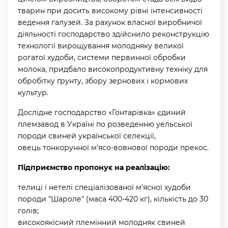
тварин при досить високому рівні інтенсивності
ведення галузей. За рахунок власної виробничої
діяльності господарство здійснило реконструкцію
технології вирощування молодняку великої
рогатої худоби, системи первинної обробки
молока, придбало високопродуктивну техніку для
обробітку ґрунту, збору зернових і кормових
культур.
Дослідне господарство «Гонтарівка» єдиний
племзавод в Україні по розведенню уельської
породи свиней української селекції,
овець тонкорунної м'ясо-вовнової породи прекос.
Підприємство пропонує на реалізацію:
телиці і нетелі спеціалізованої м'ясної худоби
породи "Шароле" (маса 400-420 кг), кількість до 30
голів;
високоякісний племінний молодняк свиней