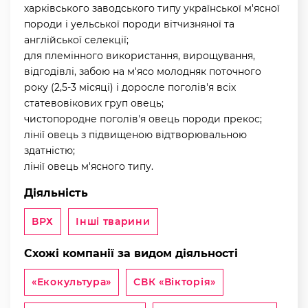
харківського заводського типу української м'ясної
породи і уельської породи вітчизняної та
англійської селекції;
для племінного використання, вирощування,
відгодівлі, забою на м'ясо молодняк поточного
року (2,5-3 місяці) і доросле поголів'я всіх
статевовікових груп овець;
чистопородне поголів'я овець породи прекос;
лінії овець з підвищеною відтворювальною
здатністю;
лінії овець м'ясного типу.
Діяльність
ВРХ
Інші тварини
Схожі компанії за видом діяльності
«Екокультура»
СВК «Вікторія»