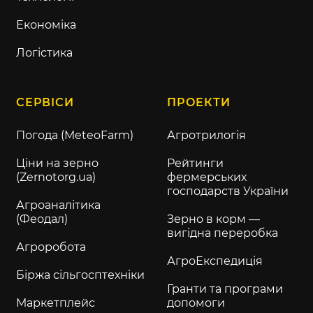
Економіка
Логістика
СЕРВІСИ
ПРОЕКТИ
Погода (MeteoFarm)
Агротрилогія
Ціни на зерно
Рейтинги
(Zernotorg.ua)
фермерських
господарств України
Агроаналітика
(Феодал)
Зерно в корм —
вигідна переробка
Агроробота
АгроЕкспедиція
Біржа сільгосптехніки
Гранти та програми
Маркетплейс
допомоги