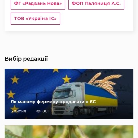
ФГ «Радвань Нова»
ФОП Паляниця А.С.
ТОВ «Україна ІС»
Вибір редакції
Як малому фермеру продавати в ЄС
3 липня
801