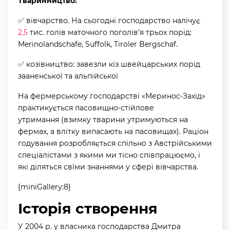
Тваринництво:
✅ вівчарство. На сьогодні господарство налічує
2,5
тис. голів маточного поголів’я трьох порід:
Merinolandschafe, Suffolk, Tiroler Bergschaf.
✅ козівництво: завезли кіз швейцарських порід
зааненської та альпійської
На фермерському господарстві «Меринос-Захід»
практикується пасовищно-стійлове
утримання (взимку тварини утримуються на
фермах, а влітку випасають на пасовищах). Раціон
годування розробляється спільно з Австрійськими
спеціалістами з якими ми тісно співпрацюємо, і
які діляться свїми знаннями у сфері вівчарства.
{miniGallery:8}
Історія створення
У 2004 р. у власника господарства Дмитра