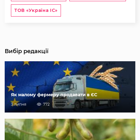
ТОВ «Україна ІС»
Вибір редакції
Як малому фермеру продавати в ЄС
3 липня
772