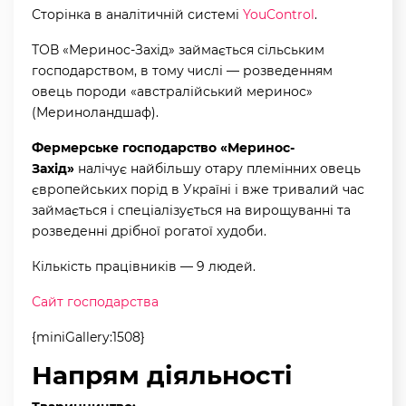
Сторінка в аналітичній системі
YouControl
.
ТОВ «Меринос-Захід» займається сільським
господарством, в тому числі — розведенням
овець породи «австралійський меринос»
(Мериноландшаф).
Фермерське господарство «Меринос-
Захід»
налічує найбільшу отару племінних овець
європейських порід в Україні і вже тривалий час
займається і спеціалізується на вирощуванні та
розведенні дрібної рогатої худоби.
Кількість працівників — 9 людей.
Сайт господарства
{miniGallery:1508}
Напрям діяльності