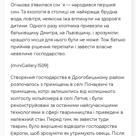
Огньова з’явилася сім`я — народився перший
син. Та екологія в столиці не найкраща: брудна
вода, повітря, неякісна їжа вплинули на здоров'я
дитини. Одного разу хлопчика привезли на
батьківщину Дмитра, на Львівщину, і зрозуміли:
кращого місця для нього бути не може. Тож батько
прийняв рішення переїхати і завести власне
невелике господарство.
{miniGallery:1509}
Створення господарства в Дрогобицькому районі
розпочалось з приміщень в селі Почаєвичі та
приміщень, котрі залишились від колишнього
колгоспу мільйонера в селі Летня, і були
реконструйовані за останніми найсучаснішими
технологіями в сфері тваринництва і приведені в
належний стан. Перед тим, як завести туди
тварин, було вирішено відвідати господарства
Європи, щоб зрозуміти як утримують овець. Після