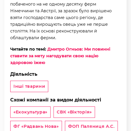
побаченого на не одному десятку ферм
Німеччини та Австрії, за зразок було вирішено
взяти господарства саме цього регіону, де
традиційно вирощують овець уже не перше
століття. На їх основі реконструювали й
облаштували ферми.
Читайте по темі:
Дмитро Огньов: Ми повинні
ставити за мету нагодувати свою націю
здоровою їжею
Діяльність
Інші тварини
Схожі компанії за видом діяльності
«Екокультура»
СВК «Вікторія»
ФГ «Радвань Нова»
ФОП Паляниця А.С.