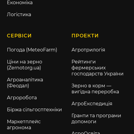
Економіка
Логістика
СЕРВІСИ
ПРОЕКТИ
Погода (MeteoFarm)
Агротрилогія
Ціни на зерно
Рейтинги
(Zernotorg.ua)
фермерських
господарств України
Агроаналітика
(Феодал)
Зерно в корм —
вигідна переробка
Агроробота
АгроЕкспедиція
Біржа сільгосптехніки
Гранти та програми
Маркетплейс
допомоги
агронома
АгроОсвіта