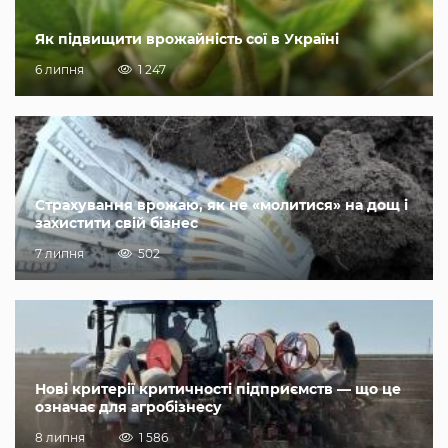
Як підвищити врожайність сої в Україні
6 липня
1 247
Страхування врожаю, як не «молитися» на дощ і
захистити свій бізнес
7 липня
502
Нові критерії критичності підприємств — що це
означає для агробізнесу
8 липня
1 586