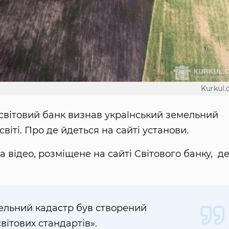
Kurkul
світовий банк визнав український земельний
віті. Про де йдеться на сайті установи.
відео, розміщене на сайті Світового банку, д
ельний кадастр був створений
вітових стандартів».