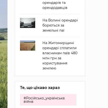
орендарів та
орендодавців
На Волині орендарі
борються за
земельні паї
На Житомирщині
орендарі сплатили
власникам паїв 480
млн грн за
користування
землею
Те, що цікаво зараз
#Російсько_українська
війна