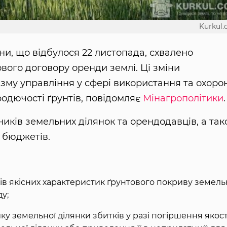
Kurkul
їни, що відбулося 22 листопада, схвалено
вого договору оренди землі. Ці зміни
му управління у сфері використання та охоро
одючості ґрунтів, повідомляє
Мінагрополітики
.
ників земельних ділянок та орендодавців, а та
 бюджетів.
ів якісних характеристик ґрунтового покриву земель
у;
 земельної ділянки збитків у разі погіршення якост