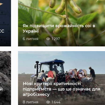
Як підвищити врожайність сої в
ЄС
Україні
6 липня
1 297
Нові критерії критичності
ій
підприємств — що це означає для
агробізнесу
8 липня
1 644