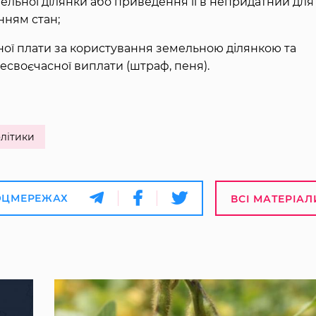
ельної ділянки або приведення її в непридатний для
нням стан;
ої плати за користування земельною ділянкою та
несвоєчасної виплати (штраф, пеня).
літики
ОЦМЕРЕЖАХ
ВСІ МАТЕРІАЛ