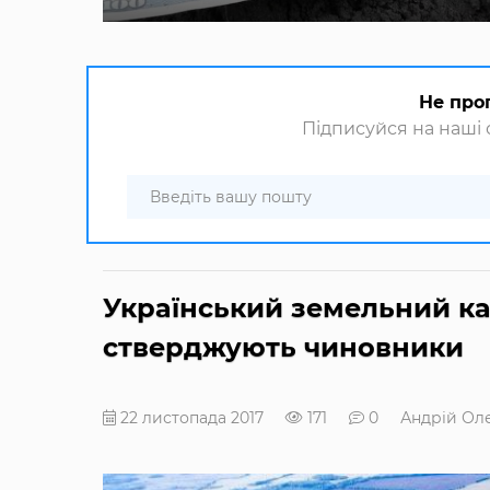
Не про
Підписуйся на наші с
Український земельний кад
стверджують чиновники
22 листопада 2017
171
0
Андрій Ол