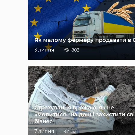
Як малому фермеру продавати в 
3 липня
802
Страхування врожаю, як не
«молитися» на дощ і захистити св
бізнес
7 липня
521