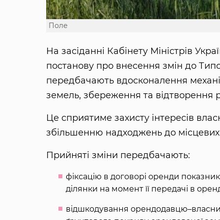
Поле
На засіданні Кабінету Міністрів Укра
постанову про внесення змін до Типо
передбачають вдосконалення механіз
земель, збереження та відтворення р
Це сприятиме захисту інтересів влас
збільшенню надходжень до місцевих
Прийняті зміни передбачають:
фіксацію в договорі оренди показник
ділянки на момент її передачі в оренд
відшкодування орендодавцю–власнику