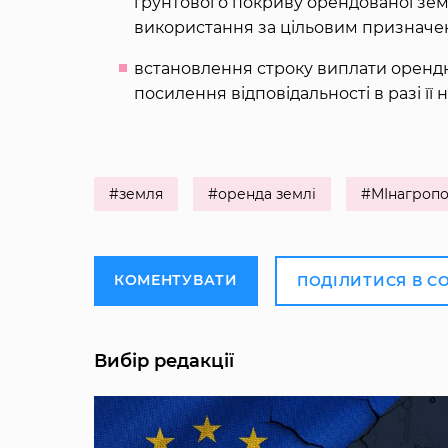
ґрунтового покриву орендованої зем
використання за цільовим призначе
встановлення строку виплати орендн
посилення відповідальності в разі її 
#земля
#оренда землі
#МІнагропо
КОМЕНТУВАТИ
ПОДІЛИТИСЯ В С
Вибір редакції