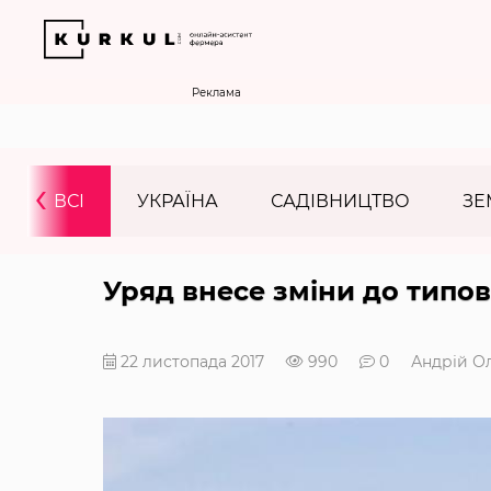
Реклама
‹
ВСІ
УКРАЇНА
САДІВНИЦТВО
ЗЕ
Уряд внесе зміни до типо
22 листопада 2017
990
0
Андрій О