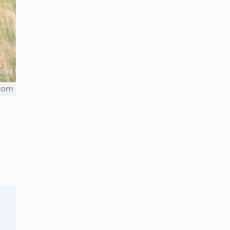
.com
е