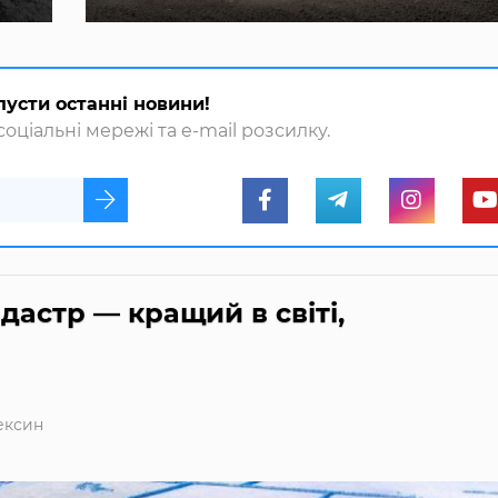
пусти останні новини!
оціальні мережі та e-mail розсилку.
астр — кращий в світі,
ексин