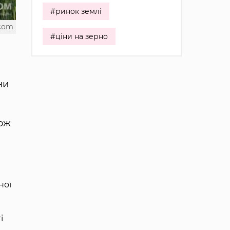
#ринок землі
.com
#ціни на зерно
ни
кож
ної
і