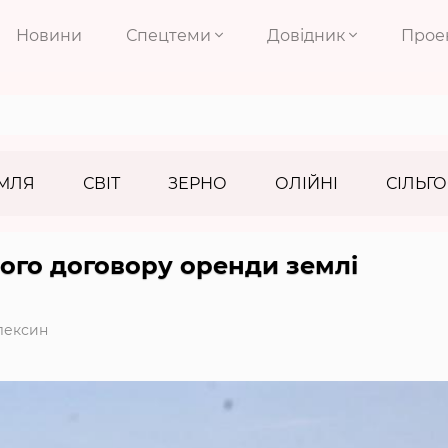
Новини
Спецтеми
Довідник
Прое
МЛЯ
СВІТ
ЗЕРНО
ОЛІЙНІ
СІЛЬГО
вого договору оренди землі
лексин