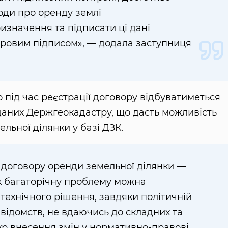
оди про оренду землі
изначення та підписати ці дані
ровим підписом», — додала заступниця
о під час реєстрації договору відбуватиметься
даних Держгеокадастру, що дасть можливість
ельної ділянки у базі ДЗК.
 договору оренди земельної ділянки —
як багаторічну проблему можна
ехнічного рішення, завдяки політичній
відомств, не вдаючись до складних та
ур внесення змін у нормативно-правові