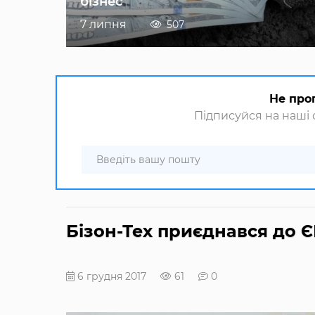
бізнес
7 липня
507
Не про
Підписуйся на наші с
Бізон-Тех приєднався до 
6 грудня 2017
61
0