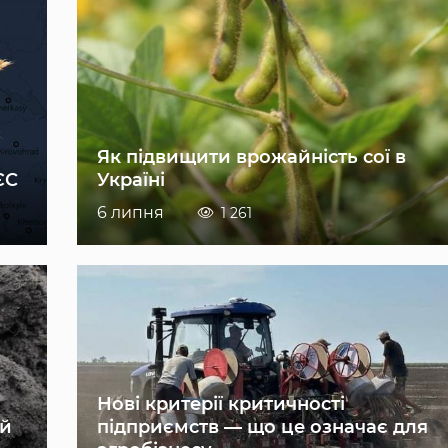
Як підвищити врожайність сої в
ЄС
Україні
6 липня
1 261
Нові критерії критичності
ій
підприємств — що це означає для