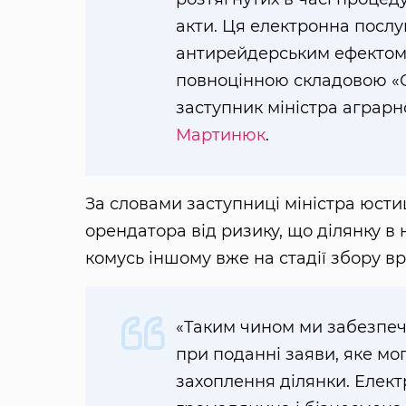
акти. Ця електронна послу
антирейдерським ефектом 
повноцінною складовою «
заступник міністра аграрн
Мартинюк
.
За словами заступниці міністра юстиц
орендатора від ризику, що ділянку в
комусь іншому вже на стадії збору в
«Таким чином ми забезпе
при поданні заяви, яке мо
захоплення ділянки. Елект