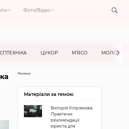
кти
Фото/Відео
›
СПТЕХНІКА
ЦУКОР
М’ЯСО
МОЛОКО
Реклама
ька
Матеріали за темою
Вікторія Кіпріянова:
Практичні
рекомендації
юриста для