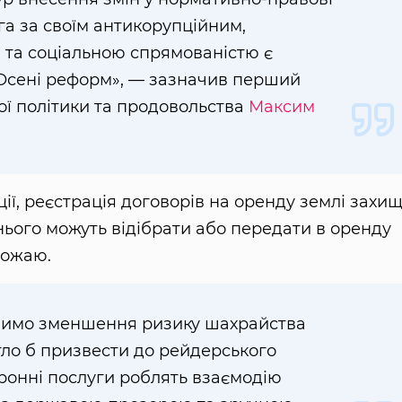
га за своїм антикорупційним,
та соціальною спрямованістю є
Осені реформ», — зазначив перший
ої політики та продовольства
Максим
ії, реєстрація договорів на оренду землі захи
 нього можуть відібрати або передати в оренду
рожаю.
чимо зменшення ризику шахрайства
гло б призвести до рейдерського
ронні послуги роблять взаємодію