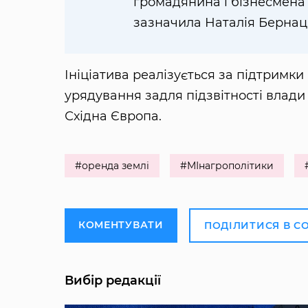
громадянина і бізнесмена
зазначила Наталія Бернац
Ініціатива реалізується за підтримк
урядування задля підзвітності влади
Східна Європа.
#оренда землі
#МІнагрополітики
КОМЕНТУВАТИ
ПОДІЛИТИСЯ В С
Вибір редакції