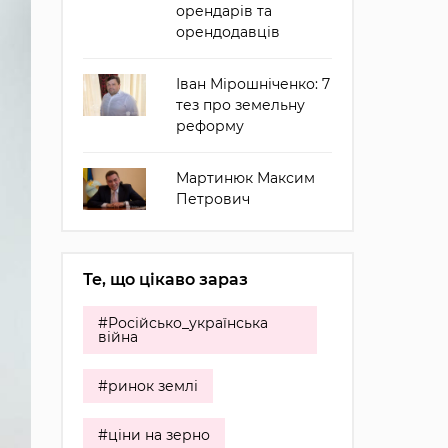
орендарів та
орендодавців
Іван Мірошніченко: 7
тез про земельну
реформу
Мартинюк Максим
Петрович
Те, що цікаво зараз
#Російсько_українська
війна
#ринок землі
#ціни на зерно