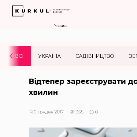
Реклама
‹
ВСІ
УКРАЇНА
САДІВНИЦТВО
ЗЕ
Відтепер зареєструвати до
хвилин
6 грудня 2017
365
0