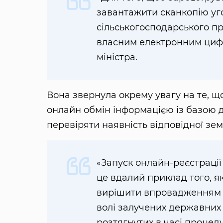
завантажити сканкопію уг
сільськогосподарського пр
власним електронним циф
міністра.
Вона звернула окрему увагу на те, щ
онлайн обмін інформацією із базою 
перевіряти наявність відповідної зем
«Запуск онлайн-реєстрації
це вдалий приклад того, 
вирішити впровадженням т
волі залучених державних 
розтягнутих в часі процед