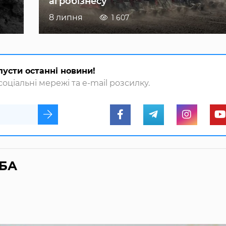
агробізнесу
8 липня
1 607
пусти останні новини!
оціальні мережі та e-mail розсилку.
ЄБА