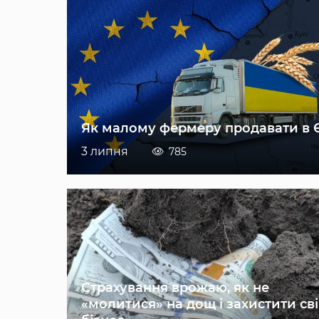
Як малому фермеру продавати в 
3 липня
785
Страхування врожаю, як не
«молитися» на дощ і захистити св