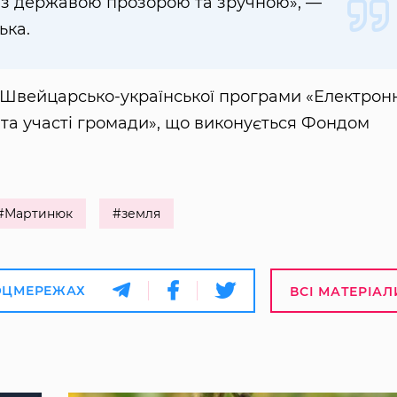
 з державою прозорою та зручною», —
ька.
и Швейцарсько-української програми «Електрон
 та участі громади», що виконується Фондом
#Мартинюк
#земля
ОЦМЕРЕЖАХ
ВСІ МАТЕРІАЛ