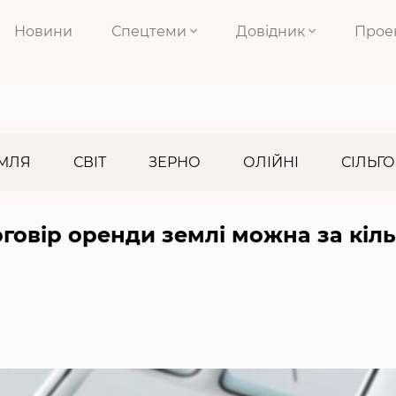
Новини
Спецтеми
Довідник
Прое
МЛЯ
СВІТ
ЗЕРНО
ОЛІЙНІ
СІЛЬГО
говір оренди землі можна за кіл