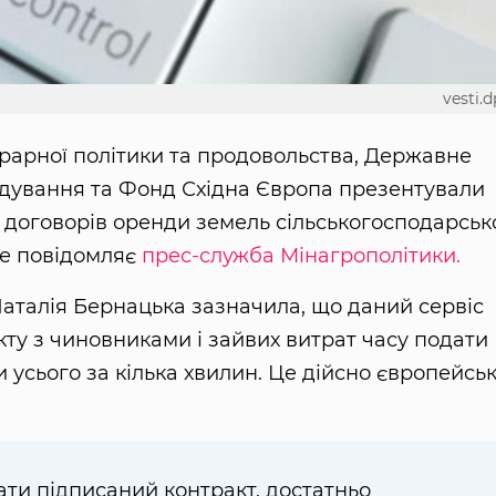
vesti.d
аграрної політики та продовольства, Державне
ядування та Фонд Східна Європа презентували
ї договорів оренди земель сільськогосподарськ
це повідомляє
прес-служба Мінагрополітики.
Наталія Бернацька зазначила, що даний сервіс
кту з чиновниками і зайвих витрат часу подати
 усього за кілька хвилин. Це дійсно європейсь
ати підписаний контракт, достатньо