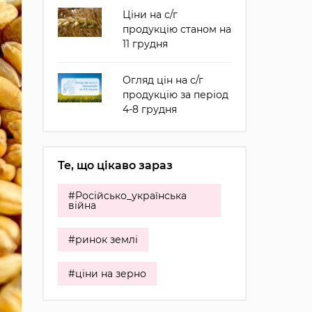
Ціни на с/г
продукцію станом на
11 грудня
Огляд цін на с/г
продукцію за період
4-8 грудня
Те, що цікаво зараз
#Російсько_українська
війна
#ринок землі
#ціни на зерно