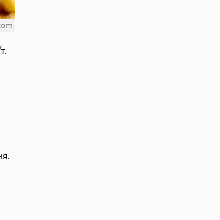
.com
т.
ня.