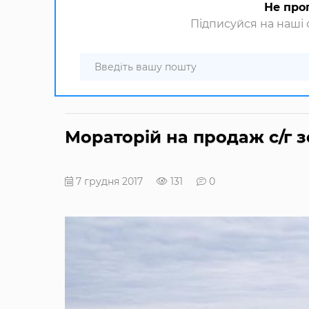
Не про
Підписуйся на наші с
Мораторій на продаж с/г 
7 грудня 2017
131
0