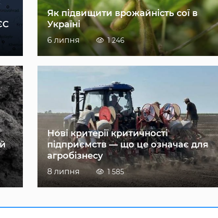
Як підвищити врожайність сої в
ЄС
Україні
6 липня
1 246
Нові критерії критичності
ій
підприємств — що це означає для
агробізнесу
8 липня
1 585