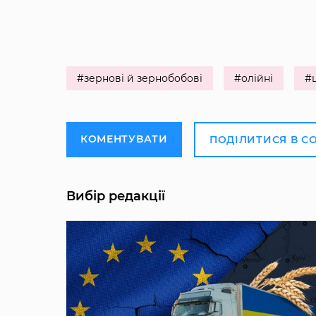
#зернові й зернобобові
#олійні
#
КОМЕНТУВАТИ
ПОДІЛИТИСЯ В С
Вибір редакції