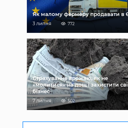
Як малому фермеру продавати в 
3 липня
772
Страхування врожаю, як не
«молитися» на дощ і захистити св
бізнес
7 липня
502