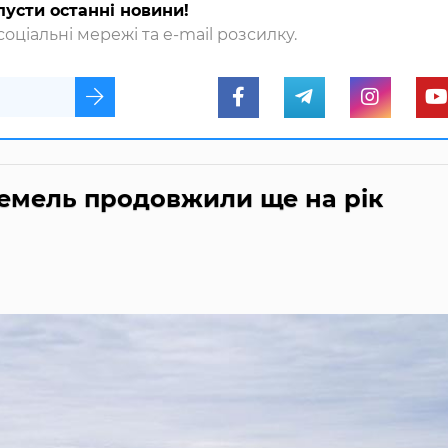
пусти останні новини!
оціальні мережі та e-mail розсилку.
земель продовжили ще на рік