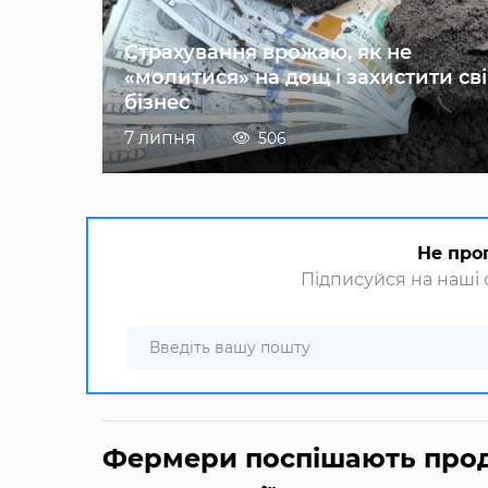
Страхування врожаю, як не
«молитися» на дощ і захистити св
бізнес
7 липня
506
Не про
Підписуйся на наші с
Фермери поспішають прод