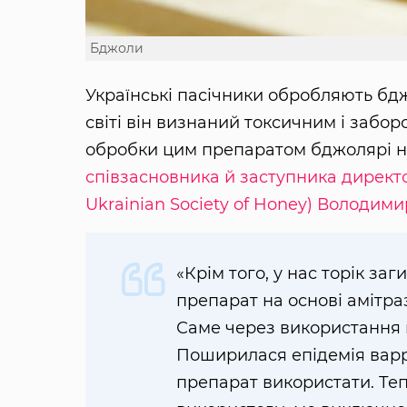
Бджоли
Українські пасічники обробляють бдж
світі він визнаний токсичним і забор
обробки цим препаратом бджолярі н
співзасновника й заступника директ
Ukrainian Society of Honey) Володим
«Крім того, у нас торік за
препарат на основі амітраз
Саме через використання 
Поширилася епідемія варр
препарат використати. Теп