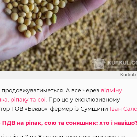
Kurkul
я продовжуватиметься. А все через
відміну
а, ріпаку та сої
. Про це у ексклюзивному
ктор ТОВ «Беєво», фермер із Сумщини
Іван Сало
 ПДВ на ріпак, сою та соняшник: хто і навіщо
і у ніч з 7 на 8 грудня, вже позначилися на