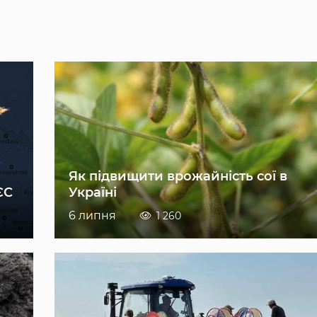
Як підвищити врожайність сої в
ЄС
Україні
6 липня
1 260