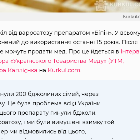
Kurkul
іл від варроатозу препаратом «Біпін». У всьом
онений до використання останні 15 років. Після
е можуть продати мед. Про це йдеться в
інтерв
ора «Українського Товариства Меду» (УТМ,
ира Каплієнка
на
Kurkul.com.
гинули 200 бджолиних сімей, через
у. Це була проблема всієї України.
цього препарату гинули бджоли.
оатозу, і ми були вимушені взимку той
ер ми відмовились від цього,