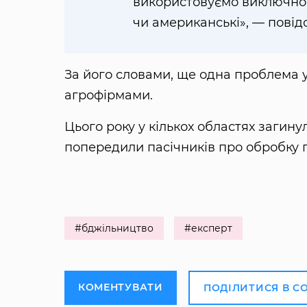
використовуємо виключно і
чи американські», — пові
За його словами, ще одна проблема у
агрофірмами.
Цього року у кількох областях загин
попередили пасічників про обробку п
#бджільництво
#експерт
КОМЕНТУВАТИ
ПОДІЛИТИСЯ В С