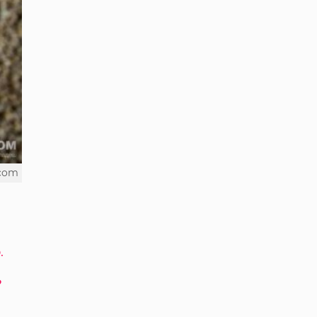
.com
.
?