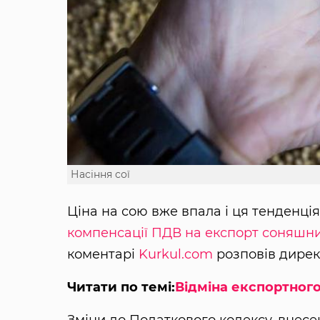
Насіння сої
Ціна на сою вже впала і ця тенденці
компенсації ПДВ на експорт соняшник
коментарі
Kurkul.com
розповів дире
Читати по темі:
Відміна експортного
Зміни до Податкового кодексу, внесен