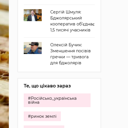
Сергій Шмуля:
Бджолярський
кооператив об’єднає
1,5 тисячі учасників
Олексій Бучик:
Зменшення посівів
гречки — тривога
для бджолярів
Те, що цікаво зараз
#Російсько_українська
війна
#ринок землі