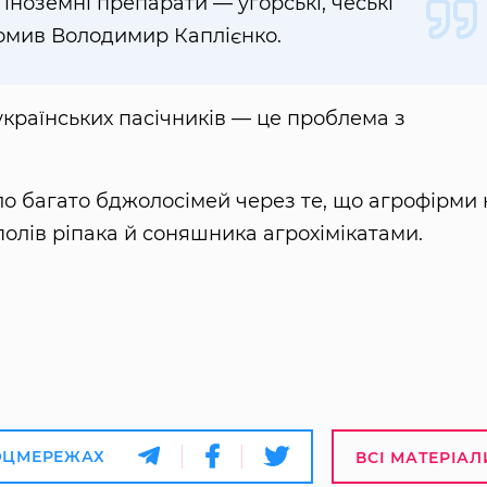
ноземні препарати — угорські, чеські
домив Володимир Каплієнко.
країнських пасічників — це проблема з
уло багато бджолосімей через те, що агрофірми 
олів ріпака й соняшника агрохімікатами.
ОЦМЕРЕЖАХ
ВСІ МАТЕРІАЛ