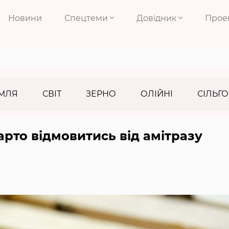
Новини
Спецтеми
Довідник
Прое
МЛЯ
СВІТ
ЗЕРНО
ОЛІЙНІ
СІЛЬГО
рто відмовитись від амітразу