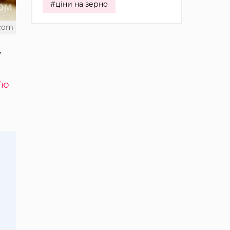
#ціни на зерно
.com
у
’ю