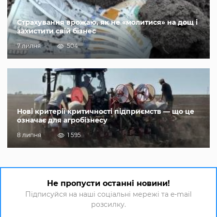
Страхування врожаю, як не «молитися» на дощ і
захистити свій бізнес
7 липня
504
Нові критерії критичності підприємств — що це
означає для агробізнесу
8 липня
1 595
Не пропусти останні новини!
Підписуйся на наші соціальні мережі та e-mail
розсилку.