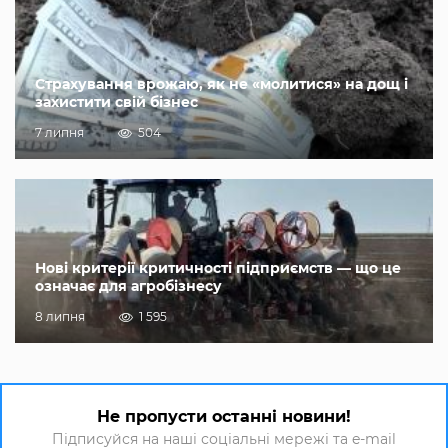
Страхування врожаю, як не «молитися» на дощ і
захистити свій бізнес
7 липня
504
Нові критерії критичності підприємств — що це
означає для агробізнесу
8 липня
1 595
Не пропусти останні новини!
Підписуйся на наші соціальні мережі та e-mail