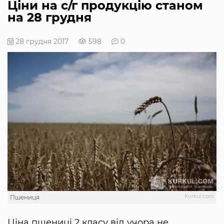
Ціни на с/г продукцію станом
на 28 грудня
28 грудня 2017
598
0
Kurkul.com
Пшениця
Ціна пшениці 2 класу від учора не