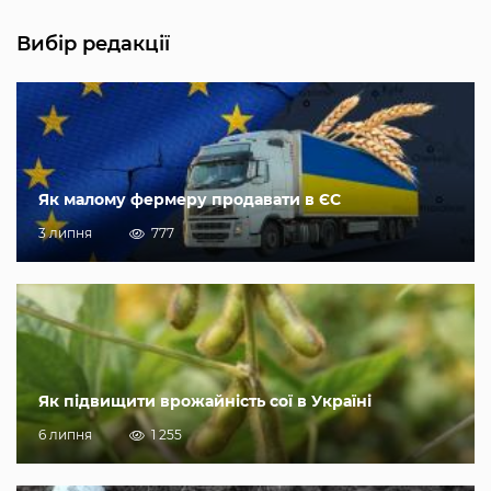
Вибір редакції
Як малому фермеру продавати в ЄС
3 липня
777
Як підвищити врожайність сої в Україні
6 липня
1 255