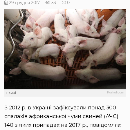
29 грудня 2017
53
0
Kurkul.com
Свині
З 2012 р. в Україні зафіксували понад 300
спалахів африканської чуми свиней (АЧС),
140 з яких припадає на 2017 р., повідомляє