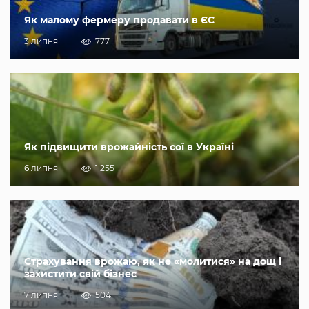
Як малому фермеру продавати в ЄС
3 липня
777
Як підвищити врожайність сої в Україні
6 липня
1 255
Страхування врожаю, як не «молитися» на дощ і
захистити свій бізнес
7 липня
504