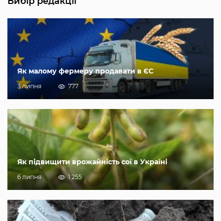
Вибір редакції
Як малому фермеру продавати в ЄС
3 липня
777
Як підвищити врожайність сої в Україні
6 липня
1 255