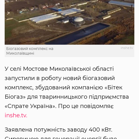
inshe.tv
Біогазовий комплекс на
Миколаївщині
У селі Мостове Миколаївської області
запустили в роботу новий біогазовий
комплекс, збудований компанією «Бітек
Біогаз» для тваринницького підприємства
«Спрате Україна». Про це повідомляє
inshe.tv.
Заявлена потужність заводу 400 кВт.
Сировиною для генерації енергії буде