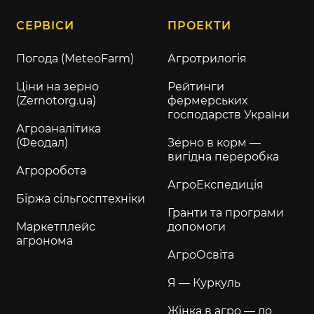
СЕРВІСИ
ПРОЕКТИ
Погода (MeteoFarm)
Агротрилогія
Ціни на зерно
Рейтинги
(Zernotorg.ua)
фермерських
господарств України
Агроаналітика
(Феодал)
Зерно в корм —
вигідна переробка
Агроробота
АгроЕкспедиція
Біржа сільгосптехніки
Гранти та програми
Маркетплейс
допомоги
агронома
АгроОсвіта
Я — Куркуль
Жінка в агро — до