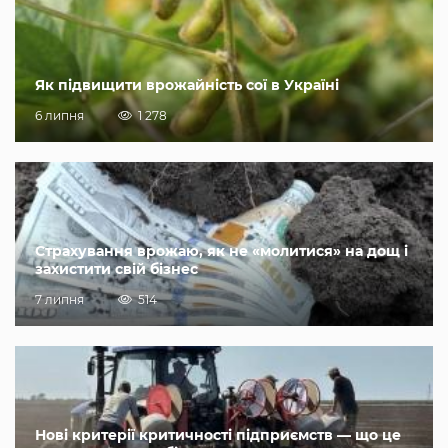
Як підвищити врожайність сої в Україні
6 липня
1 278
Страхування врожаю, як не «молитися» на дощ і
захистити свій бізнес
7 липня
514
Нові критерії критичності підприємств — що це