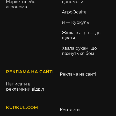
Маркетплейс
допомоги
агронома
АгроОсвіта
Я — Куркуль
Жінка в агро — до
щастя
Хвала рукам, що
пахнуть хлібом
РЕКЛАМА НА САЙТІ
Реклама на сайті
Написати в
рекламний відділ
KURKUL.COM
Контакти