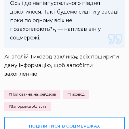
Ось і до напівпустельного півдня
докотилося. Так і будемо сидіти у засаді
поки по одному всіх не
позахоплюють?», — написав він у
соцмережі.
Анатолій Тиховод закликає всіх поширити
дану інформацію, щоб запобігти
захопленню.
#Полювання_на_рейдерів
#Тиховод
#Запорізька область
ПОДІЛИТИСЯ В СОЦМЕРЕЖАХ