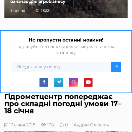
означає для агробізнесу
8 липня
1 622
Не пропусти останні новини!
Підписуйся на наші соціальні мережі та e-mail
розсилку.
Гідрометцентр попереджає
про складні погодні умови 17–
18 січня
17 січня 2018
106
0
Андрій Олексин