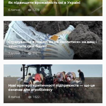
Як підвищити врожайність сої в Україні
6 липня
1 278
Страхування врожаю, як не «молитися» на дощ і
захистити свій бізнес
7 липня
514
Нові критерії критичності підприємств — що це
означає для агробізнесу
8 липня
1 622