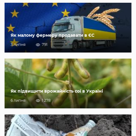
Як малому фермеру продавати в ЄС
3 липня
791
Як підвищити врожайність сої в Україні
6 липня
1 278