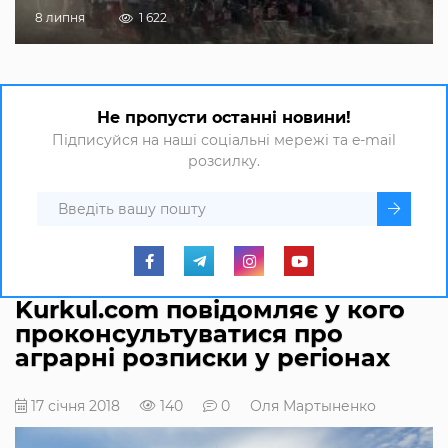
8 липня
1 622
Не пропусти останні новини!
Підписуйся на наші соціальні мережі та e-mail
розсилку.
Kurkul.com повідомляє у кого
проконсультуватися про
аграрні розписки у регіонах
17 січня 2018
140
0
Оля Мартыненко