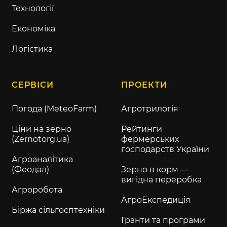
Технології
Економіка
Логістика
СЕРВІСИ
ПРОЕКТИ
Погода (MeteoFarm)
Агротрилогія
Ціни на зерно
Рейтинги
(Zernotorg.ua)
фермерських
господарств України
Агроаналітика
(Феодал)
Зерно в корм —
вигідна переробка
Агроробота
АгроЕкспедиція
Біржа сільгосптехніки
Гранти та програми