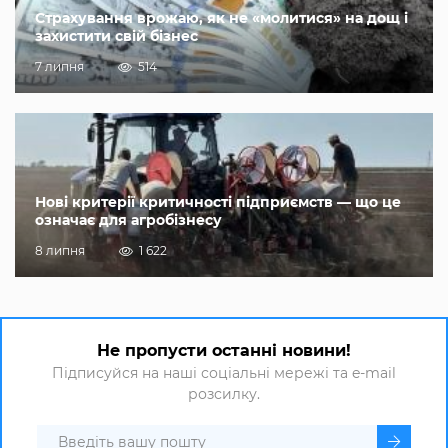
Страхування врожаю, як не «молитися» на дощ і
захистити свій бізнес
7 липня
514
Нові критерії критичності підприємств — що це
означає для агробізнесу
8 липня
1 622
Не пропусти останні новини!
Підписуйся на наші соціальні мережі та e-mail
розсилку.