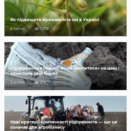
Як підвищити врожайність сої в Україні
6 липня
1 278
Страхування врожаю, як не «молитися» на дощ і
захистити свій бізнес
7 липня
514
Нові критерії критичності підприємств — що це
означає для агробізнесу