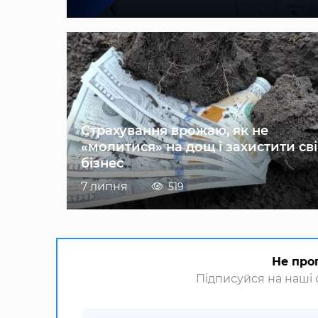
Страхування врожаю, як не
«молитися» на дощ і захистити св
бізнес
7 липня
519
Не про
Підписуйся на наші с