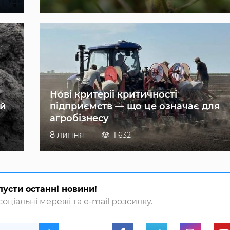
Нові критерії критичності
ій
підприємств — що це означає для
агробізнесу
8 липня
1 632
пусти останні новини!
оціальні мережі та e-mail розсилку.