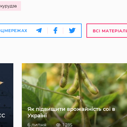
укурудза
ОЦМЕРЕЖАХ
ВСІ МАТЕРІАЛ
Як підвищити врожайність сої в
ЄС
Україні
6 липня
1 285