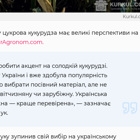
Kurkul
 цукрова кукурудза має великі перспективи на
rAgronom.com.
обити акцент на солодкій кукурудзі.
 України і вже здобула по­пулярність
 вибрати посівний матеріал, але не
 вітчизняну чи зарубіжну. Українська
жна — краще перевірена», — зазначає
ук.
уку зупинив свій вибір на українському