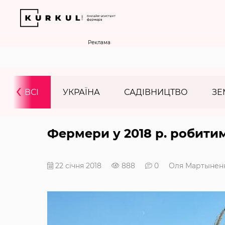
Реклама
‹
ВСІ
УКРАЇНА
САДІВНИЦТВО
ЗЕ
Фермери у 2018 р. робити
22 січня 2018
888
0
Оля Мартынен