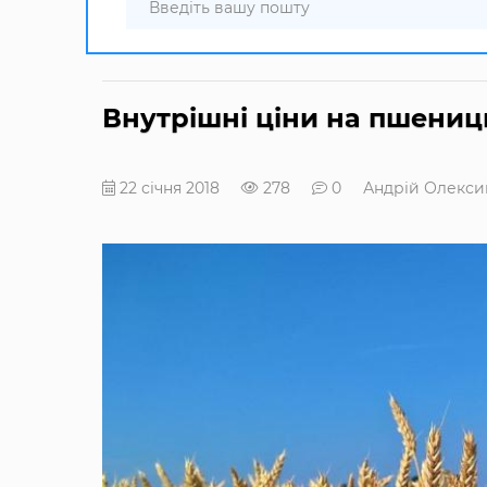
Внутрішні ціни на пшеницю
22 січня 2018
278
0
Андрій Олекси