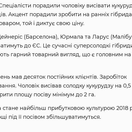
Спеціалісти порадили чоловіку висівати кукуру
идів. Акцент порадили зробити на ранніх гібрида
варом, той і диктує свою ціну.
ейнеріс (Барселона), Юрмала та Ларус (Малібу)
ватимуть до ЄС. Це сучасні суперсолодкі гібриди
ть гарний товарний вигляд, що є головним на
нь мав десяток постійних клієнтів. Заробіток
ння. Чоловік висівав солодку кукурудзу на 0,5 
ити площу посіву мінімум до 2 га.
 стане найбільш прибутковою культурою 2018 р
і під її посівом збільшуватимуться.