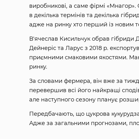
виробникові, а саме фірмі «Мнагор». 
в декілька термінів та декілька гібр
адже на ринку хто перший із новим то
В'ячеслав Кисильчук обрав гібриди Д
Дейнеріс та Ларус з 2018 р. експорту
приємними смаковими якостями. Маю
ринку.
За словами фермера, він вже за тижде
перевершив всі його найкращі сподіва
але наступного сезону планує розшир
Передбачають, що цукрова кукурудза
Адже за загальними прогнозами, площ