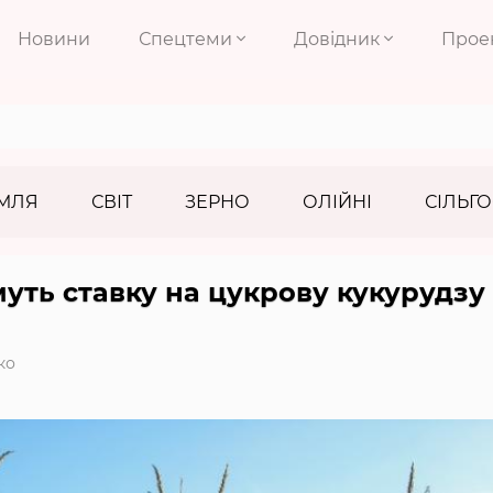
Новини
Спецтеми
Довідник
Прое
МЛЯ
СВІТ
ЗЕРНО
ОЛІЙНІ
СІЛЬГО
муть ставку на цукрову кукурудзу
ко