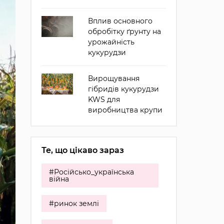
Вплив основного
обробітку ґрунту на
урожайність
кукурудзи
Вирощування
гібридів кукурудзи
KWS для
виробництва крупи
Те, що цікаво зараз
#Російсько_українська
війна
#ринок землі