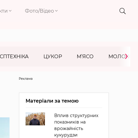
кти
Фото/Відео
›
СПТЕХНІКА
ЦУКОР
М’ЯСО
МОЛОКО
Реклама
Матеріали за темою
Вплив структурних
показників на
врожайність
кукурудзи