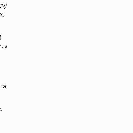
дзу
х,
.
, з
га,
.