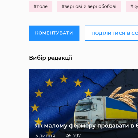
#поле
#зернові й зернобобові
#к
КОМЕНТУВАТИ
ПОДІЛИТИСЯ В С
Вибір редакції
Як малому фермеру продавати в 
3 липня
797