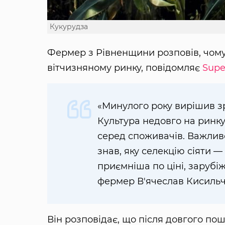
Кукурудза
Фермер з Рівненщини розповів, чому
вітчизняному ринку, повідомляє
Supe
«Минулого року вирішив зр
Культура недовго на ринку
серед споживачів. Важливо
знав, яку селекцію сіяти —
приємніша по ціні, зарубі
фермер В'ячеслав Кисильч
Він розповідає, що після довгого пош