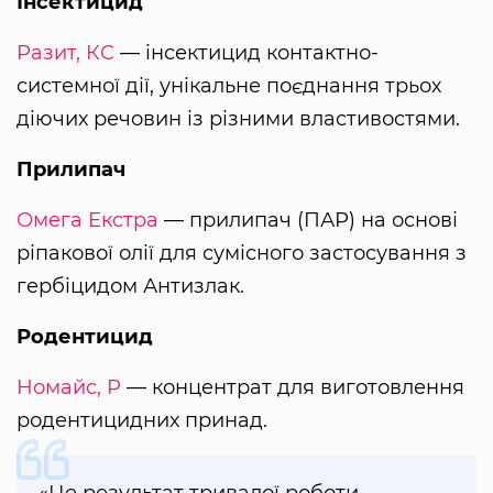
Інсектицид
Разит, КС
— інсектицид контактно-
системної дії, унікальне поєднання трьох
діючих речовин із різними властивостями.
Прилипач
Омега Екстра
— прилипач (ПАР) на основі
ріпакової олії для сумісного застосування з
гербіцидом Антизлак.
Родентицид
Номайс, Р
— концентрат для виготовлення
родентицидних принад.
«Це результат тривалої роботи