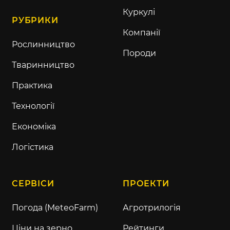
Куркулі
РУБРИКИ
Компанії
Рослинництво
Породи
Тваринництво
Практика
Технології
Економіка
Логістика
СЕРВІСИ
ПРОЕКТИ
Погода (MeteoFarm)
Агротрилогія
Ціни на зерно
Рейтинги