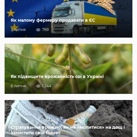
Як малому фермеру продавати в ЄС
3 липня
769
Як підвищити врожайність сої в Україні
6 липня
1 244
Страхування врожаю, як не «молитися» на дощ і
захистити свій бізнес