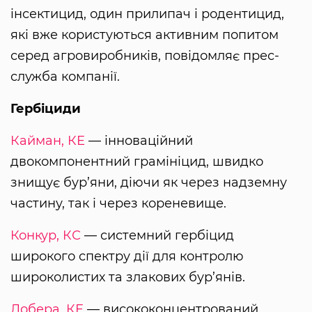
інсектицид, один прилипач і родентицид,
які вже користуються активним попитом
серед агровиробників, повідомляє прес-
служба компанії.
Гербіциди
Кайман, КЕ
— інноваційний
двокомпонентний грамініцид, швидко
знищує бур’яни, діючи як через надземну
частину, так і через кореневище.
Конкур, КС
— системний гербіцид
широкого спектру дії для контролю
широколистих та злакових бур’янів.
Лобера, КЕ
— висококонцентрований