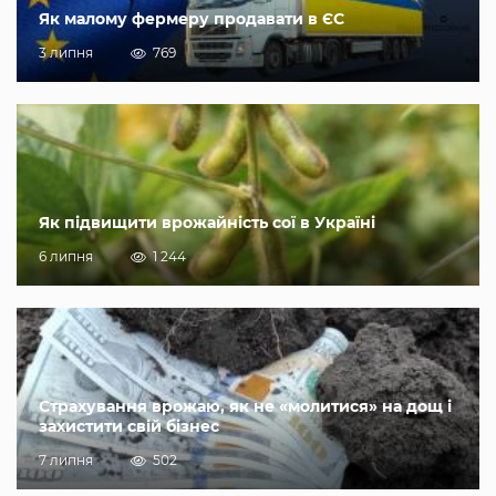
Як малому фермеру продавати в ЄС
3 липня
769
Як підвищити врожайність сої в Україні
6 липня
1 244
Страхування врожаю, як не «молитися» на дощ і
захистити свій бізнес
7 липня
502