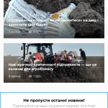
Страхування врожаю, як не «молитися» на дощ і
захистити свій бізнес
7 липня
502
Нові критерії критичності підприємств — що це
означає для агробізнесу
8 липня
1 583
Не пропусти останні новини!
Підписуйся на наші соціальні мережі та e-mail