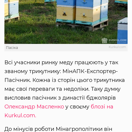
Kurkul.com
Пасіка
Всі учасники ринку меду працюють у так
званому трикутнику: МінАПК-Експортер-
Пасічник. Кожна із сторін цього трикутника
має свої переваги та недоліки. Таку думку
висловив пасічник з династії бджолярів
Олександр Масленко
у своєму
блозі на
Kurkul.com.
До мінусів роботи Мінагрополітики він