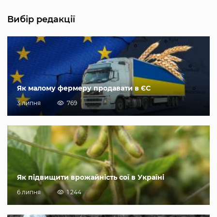
Вибір редакції
Як малому фермеру продавати в ЄС
3 липня
769
Як підвищити врожайність сої в Україні
6 липня
1 244