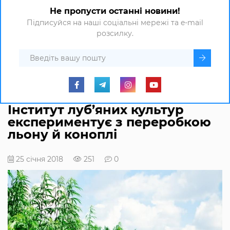
Не пропусти останні новини!
Підписуйся на наші соціальні мережі та e-mail
розсилку.
Інститут луб’яних культур
експериментує з переробкою
льону й коноплі
25 січня 2018
251
0