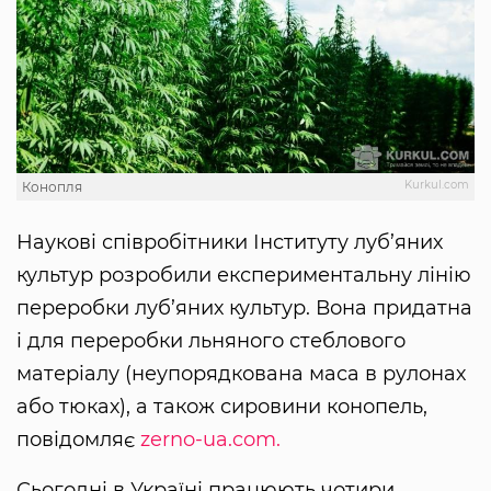
Kurkul.com
Конопля
Наукові співробітники Інституту луб’яних
культур розробили експериментальну лінію
переробки луб’яних культур. Вона придатна
і для переробки льняного стеблового
матеріалу (неупорядкована маса в рулонах
або тюках), а також сировини конопель,
повідомляє
zerno-ua.com.
Сьогодні в Україні працюють чотири