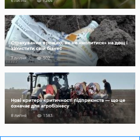
6 липня
1 244
Страхування врожаю, як не «молитися» на дощ і
захистити свій бізнес
7 липня
502
Нові критерії критичності підприємств — що це
означає для агробізнесу
8 липня
1 583