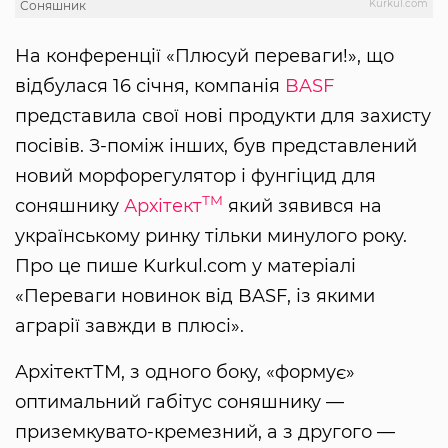
Kurkul.com
Соняшник
На конференції «Плюсуй переваги!», що
відбулася 16 січня, компанія
BASF
представила свої нові продукти для захисту
посівів. З-поміж інших, був представлений
новий морфорегулятор і фунгіцид для
ТМ
соняшнику
Архітект
який зявився на
українському ринку тільки минулого року.
Про це пише Kurkul.com у матеріалі
«Переваги новинок від BASF, із якими
аграрії завжди в плюсі».
АрхітектТМ, з одного боку, «формує»
оптимальний габітус соняшнику —
приземкувато-кремезний, а з другого —