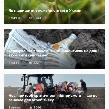
Як підвищити врожайність сої в Україні
6 липня
1 300
Страхування врожаю, як не «молитися» на дощ і
захистити свій бізнес
7 липня
522
Нові критерії критичності підприємств — що це
означає для агробізнесу
8 липня
1 646