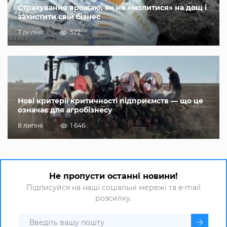
Страхування врожаю, як не «молитися» на дощ і
захистити свій бізнес
7 липня
522
Нові критерії критичності підприємств — що це
означає для агробізнесу
8 липня
1 646
Не пропусти останні новини!
Підписуйся на наші соціальні мережі та e-mail
розсилку.