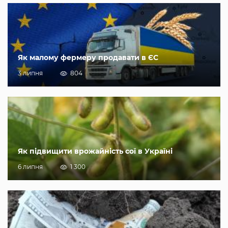
Як малому фермеру продавати в ЄС
3 липня
804
Як підвищити врожайність сої в Україні
6 липня
1 300