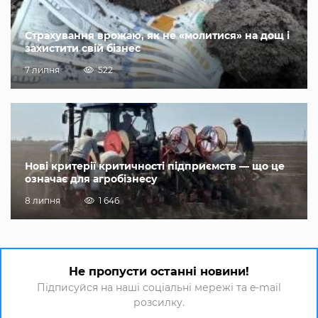
Страхування врожаю, як не «молитися» на дощ і
захистити свій бізнес
7 липня
522
Нові критерії критичності підприємств — що це
означає для агробізнесу
8 липня
1 646
Не пропусти останні новини!
Підписуйся на наші соціальні мережі та e-mail
розсилку.