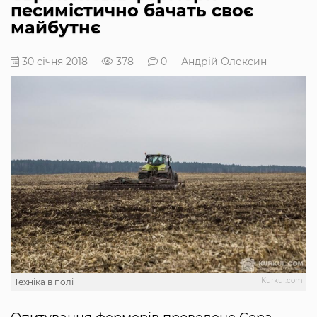
песимістично бачать своє
майбутнє
30 січня 2018
378
0
Андрій Олексин
Kurkul.com
Техніка в полі