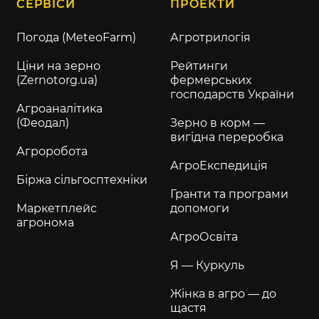
СЕРВІСИ
ПРОЕКТИ
Погода (MeteoFarm)
Агротрилогія
Ціни на зерно
Рейтинги
(Zernotorg.ua)
фермерських
господарств України
Агроаналітика
(Феодал)
Зерно в корм —
вигідна переробка
Агроробота
АгроЕкспедиція
Біржа сільгосптехніки
Гранти та програми
Маркетплейс
допомоги
агронома
АгроОсвіта
Я — Куркуль
Жінка в агро — до
щастя