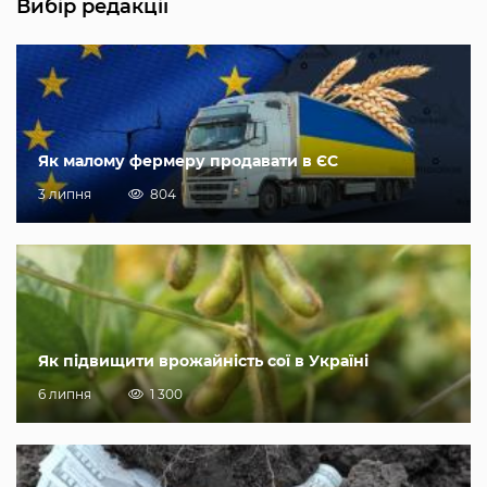
Вибір редакції
Як малому фермеру продавати в ЄС
3 липня
804
Як підвищити врожайність сої в Україні
6 липня
1 300