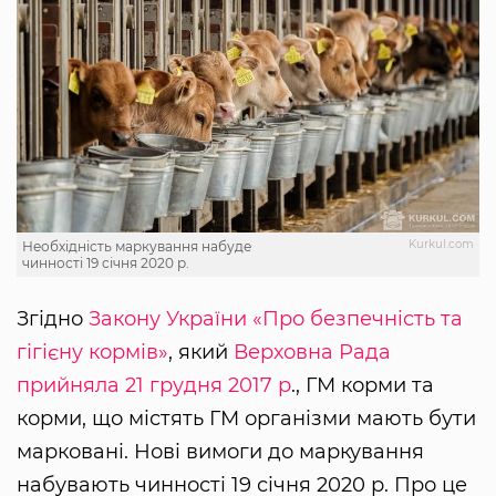
Kurkul.com
Необхідність маркування набуде
чинності 19 січня 2020 р.
Згідно
Закону України «Про безпечність та
гігієну кормів»
, який
Верховна Рада
прийняла 21 грудня 2017 р
., ГМ корми та
корми, що містять ГМ організми мають бути
марковані. Нові вимоги до маркування
набувають чинності 19 січня 2020 р. Про це