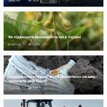
3 липня
804
Як підвищити врожайність сої в Україні
6 липня
1 300
Страхування врожаю, як не «молитися» на дощ і
захистити свій бізнес
7 липня
522