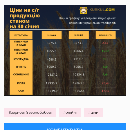
#зернові й зернобобові
#олійні
#ціни
КОМЕНТУВАТИ