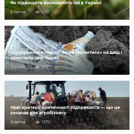
Як підвищити врожайність сої в Україні
6 липня
1 231
Страхування врожаю, як не «молитися» на дощ і
захистити свій бізнес
7 липня
500
Нові критерії критичності підприємств — що це
означає для агробізнесу
8 липня
1 572