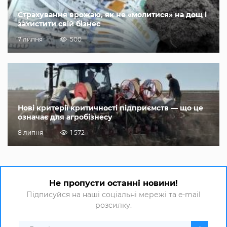
Страхування врожаю, як не «молитися» на дощ і
захистити свій бізнес
7 липня
500
Нові критерії критичності підприємств — що це
означає для агробізнесу
8 липня
1 572
Не пропусти останні новини!
Підписуйся на наші соціальні мережі та e-mail
розсилку.