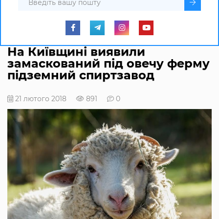
На Київщині виявили
замаскований під овечу ферму
підземний спиртзавод
21 лютого 2018
891
0