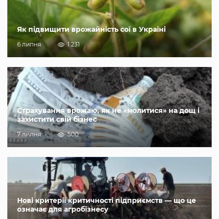
Як підвищити врожайність сої в Україні
6 липня
1 231
Страхування врожаю, як не «молитися» на дощ і
захистити свій бізнес
7 липня
500
Нові критерії критичності підприємств — що це
означає для агробізнесу