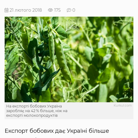
21 лютого 2018
175
0
Kurkul.com
На експорті бобових Україна
заробляє на 42 % більше, ніж на
експорті молокопродуктів
Експорт бобових дає Україні більше