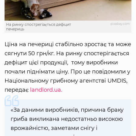
pixabay.com
На ринку спострегіається дефіцит
печериць
Ціна на печериці стабільно зростає та може
сягнути 50 грн/кг. На ринку спостерігається
дефіцит цієї продукції, тому виробники
почали піднімати ціну. Про це повідомили у
Національному грибному агентстві UMDIS,
передає
landlord.ua.
«За даними виробників, причина браку
гриба викликана недостатньо високою
врожайністю, заметами снігу і