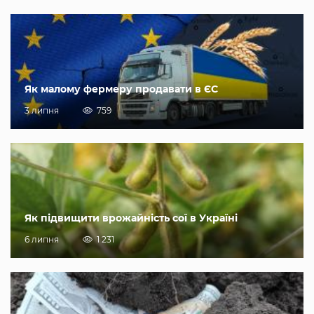
Як малому фермеру продавати в ЄС
3 липня
759
Як підвищити врожайність сої в Україні
6 липня
1 231