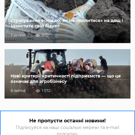
Страхування врожаю, як не «молитися» на дощ і
захистити свій бізнес
7 липня
500
Нові критерії критичності підприємств — що це
означає для агробізнесу
8 липня
1 572
Не пропусти останні новини!
Підписуйся на наші соціальні мережі та e-mail
розсилку.