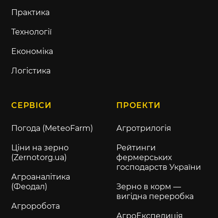
Практика
Технології
Економіка
Логістика
СЕРВІСИ
ПРОЕКТИ
Погода (MeteoFarm)
Агротрилогія
Ціни на зерно
Рейтинги
(Zernotorg.ua)
фермерських
господарств України
Агроаналітика
(Феодал)
Зерно в корм —
вигідна переробка
Агроробота
АгроЕкспедиція