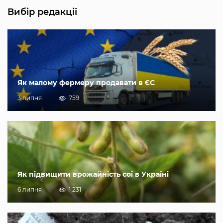
Вибір редакції
Як малому фермеру продавати в ЄС
3 липня
759
Як підвищити врожайність сої в Україні
6 липня
1 231