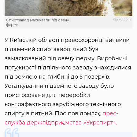
Kurkul.com
Спиртзавод маскували під овечу
ферми
У Київській області правоохоронці виявили
підземний спиртзавод, який був
замаскований під овечу ферму. Виробничі
потужності підпільного заводу знаходилися
під землею на глибині до 5 поверхів.
Устаткування підземного заводу було
пристосоване для переробки
контрафактного зарубіжного технічного
спирту в питний. Про повідомляє
прес-
служба держпідприємства «Укрспирт».