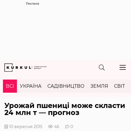
Реклама
ВСІ
УКРАЇНА
САДІВНИЦТВО
ЗЕМЛЯ
СВІТ
Урожай пшениці може скласти
24 млн т — прогноз
10 вересня 2015
46
0