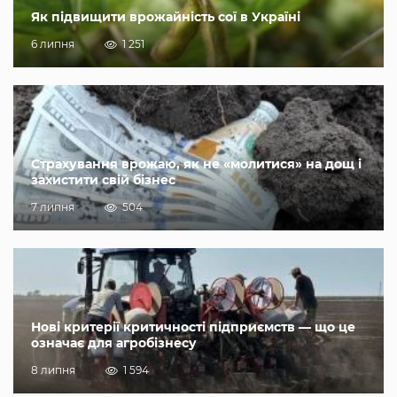
Як підвищити врожайність сої в Україні
6 липня
1 251
Страхування врожаю, як не «молитися» на дощ і
захистити свій бізнес
7 липня
504
Нові критерії критичності підприємств — що це
означає для агробізнесу
8 липня
1 594