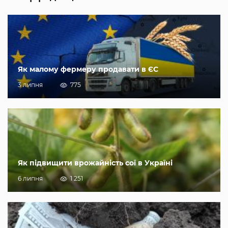
Як малому фермеру продавати в ЄС
3 липня
775
Як підвищити врожайність сої в Україні
6 липня
1 251