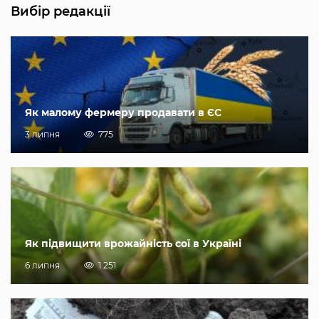
Вибір редакції
Як малому фермеру продавати в ЄС
3 липня
775
Як підвищити врожайність сої в Україні
6 липня
1 251