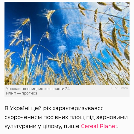
Кurkul.com
Урожай пшениці може скласти 24
млн т — прогноз
В Україні цей рік характеризувався
скороченням посівних площ під зерновими
культурами у цілому, пише
Cereal Planet
.