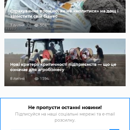
Страхування врожаю, як не «молитися» на дощ і
захистити свій бізнес
7 липня
504
Нові критерії критичності підприємств — що це
означає для агробізнесу
8 липня
1 594
Не пропусти останні новини!
Підписуйся на наші соціальні мережі та e-mail
розсилку.