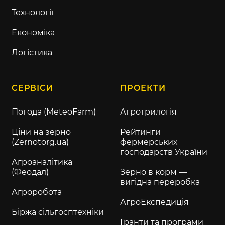
Технології
Економіка
Логістика
СЕРВІСИ
ПРОЕКТИ
Погода (MeteoFarm)
Агротрилогія
Ціни на зерно
Рейтинги
(Zernotorg.ua)
фермерських
господарств України
Агроаналітика
(Феодал)
Зерно в корм —
вигідна переробка
Агроробота
АгроЕкспедиція
Біржа сільгосптехніки
Гранти та програми