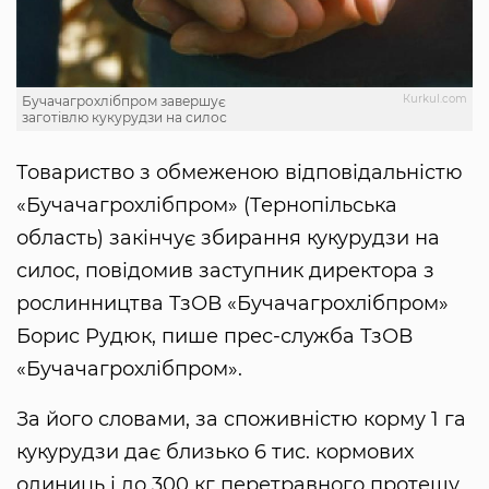
Кurkul.com
Бучачагрохлібпром завершує
заготівлю кукурудзи на силос
Товариство з обмеженою відповідальністю
«Бучачагрохлібпром» (Тернопільська
область) закінчує збирання кукурудзи на
силос, повідомив заступник директора з
рослинництва ТзОВ «Бучачагрохлібпром»
Борис Рудюк, пише прес-служба ТзОВ
«Бучачагрохлібпром».
За його словами, за споживністю корму 1 га
кукурудзи дає близько 6 тис. кормових
одиниць і до 300 кг перетравного протешу,