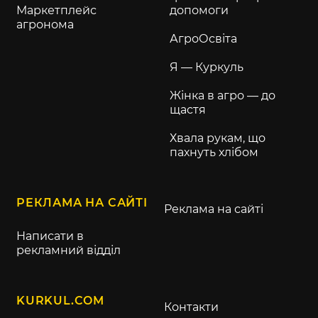
Маркетплейс
допомоги
агронома
АгроОсвіта
Я — Куркуль
Жінка в агро — до
щастя
Хвала рукам, що
пахнуть хлібом
РЕКЛАМА НА САЙТІ
Реклама на сайті
Написати в
рекламний відділ
KURKUL.COM
Контакти