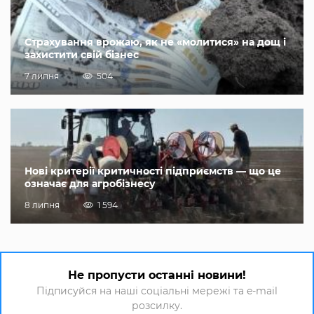
Страхування врожаю, як не «молитися» на дощ і
захистити свій бізнес
7 липня
504
Нові критерії критичності підприємств — що це
означає для агробізнесу
8 липня
1 594
Не пропусти останні новини!
Підписуйся на наші соціальні мережі та e-mail
розсилку.