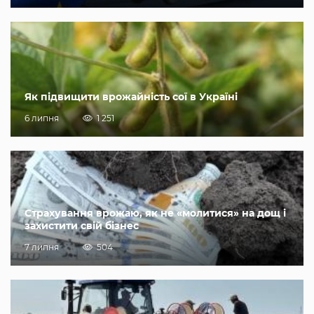
Як підвищити врожайність сої в Україні
6 липня
1 251
Страхування врожаю, як не «молитися» на дощ і
захистити свій бізнес
7 липня
504