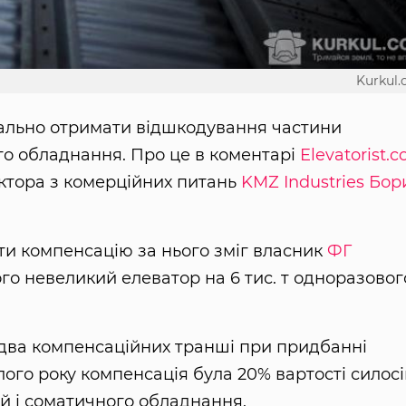
Kurkul
ально отримати відшкодування частини
го обладнання. Про це в коментарі
Elevatorist.
ктора з комерційних питань
KMZ Industries
Бор
ти компенсацію за нього зміг власник
ФГ
ого невеликий елеватор на 6 тис. т одноразовог
два компенсаційних транші при придбанні
ого року компенсація була 20% вартості силосі
й і соматичного обладнання.