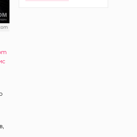
.com
com
ис
о
в,