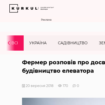
Реклама
‹
ВСІ
УКРАЇНА
САДІВНИЦТВО
ЗЕ
Фермер розповів про досв
будівництво елеватора
20 вересня 2018
170
0