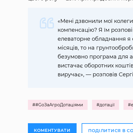
«Мені дзвонили мої колеги
компенсацію? Я їм розпові
елеваторне обладнання я 
місяців, то на грунтооброб
безумовно програма для а
вистачає оборотних коштів 
виручає», — розповів Сергі
##GoЗаАгроДотаціями
#дотації
#
КОМЕНТУВАТИ
ПОДІЛИТИСЯ В С