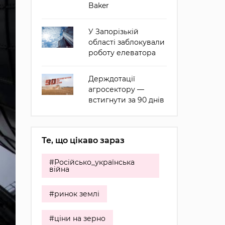
Baker
У Запорізькій
області заблокували
роботу елеватора
Держдотації
агросектору —
встигнути за 90 днів
Те, що цікаво зараз
#Російсько_українська
війна
#ринок землі
#ціни на зерно