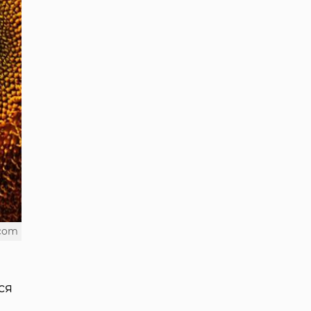
.com
ся