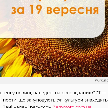
Kurkul
днені у новині, наведені на основі даних CPT —
і порти, що закуповують с/г культури знаходять
х. Дані надані ресурсом
Zernotorg.com.ua.