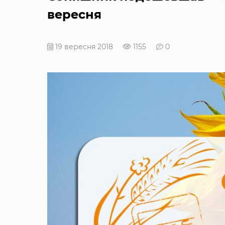
вересня
19 вересня 2018
1155
0