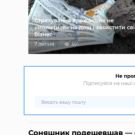
Страхування врожаю, як не
«молитися» на дощ і захистити св
бізнес
7 липня
495
Не про
Підписуйся на наші с
Соняшник подешевшав — огл