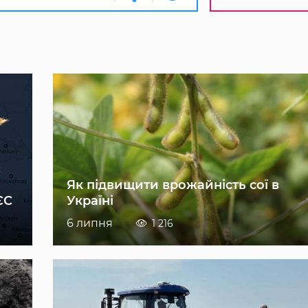
Як підвищити врожайність сої в
ЄС
Україні
6 липня
1 216