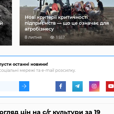
Нові критерії критичності
ій
підприємств — що це означає для
агробізнесу
8 липня
1 557
пусти останні новини!
оціальні мережі та e-mail розсилку.
яд цін на с/г культури за 19