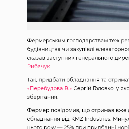
Фермерським господарствам теж ре
будівництва чи закупівлі елеваторно
сказав заступник генерального дире
Рибачук.
Так, придбати обладнання та отрима
«Перебудова В.»
Сергій Головко, у як
зберігання.
Фермер повідомив, що отримав вже 
обладнання від KMZ Industries. Минул
цього року — 25% при придбанні норі