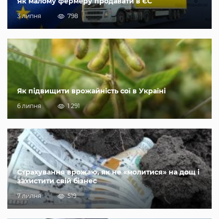
Як малому фермеру продавати в ЄС
3 липня
798
Як підвищити врожайність сої в Україні
6 липня
1 291
Страхування врожаю, як не «молитися» на дощ і
захистити свій бізнес
7 липня
519