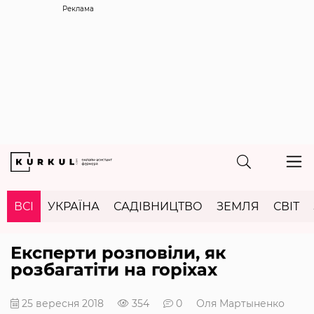
Реклама
ВСІ
УКРАЇНА
САДІВНИЦТВО
ЗЕМЛЯ
СВІТ
Експерти розповіли, як
розбагатіти на горіхах
25 вересня 2018
354
0
Оля Мартыненко