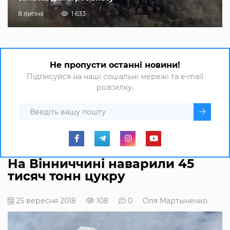
8 липня
1 633
Не пропусти останні новини!
Підписуйся на наші соціальні мережі та e-mail
розсилку.
На Вінниччині наварили 45
тисяч тонн цукру
25 вересня 2018
108
0
Оля Мартыненко