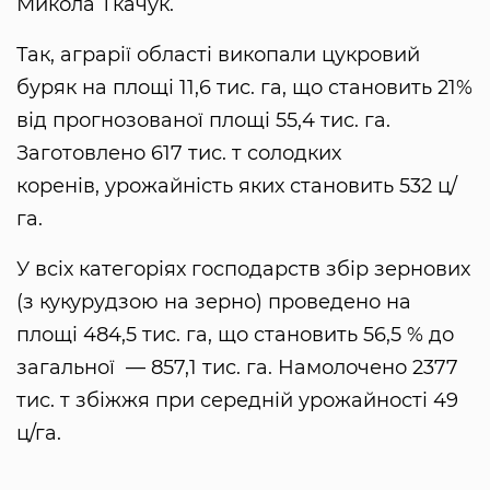
Микола Ткачук.
Так, аграрії області викопали цукровий
буряк на площі 11,6 тис. га, що становить 21%
від прогнозованої площі 55,4 тис. га.
Заготовлено 617 тис. т солодких
коренів, урожайність яких становить 532 ц/
га.
У всіх категоріях господарств збір зернових
(з кукурудзою на зерно) проведено на
площі 484,5 тис. га, що становить 56,5 % до
загальної — 857,1 тис. га. Намолочено 2377
тис. т збіжжя при середній урожайності 49
ц/га.