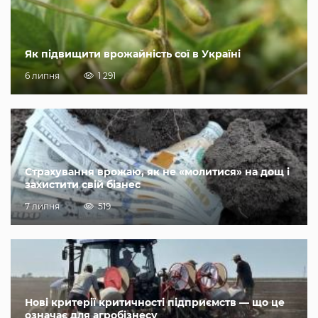
Як підвищити врожайність сої в Україні
6 липня
1 291
Страхування врожаю, як не «молитися» на дощ і
захистити свій бізнес
7 липня
519
Нові критерії критичності підприємств — що це
означає для агробізнесу