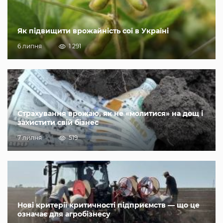
Як підвищити врожайність сої в Україні
6 липня
1 291
Страхування врожаю, як не «молитися» на дощ і
захистити свій бізнес
7 липня
519
Нові критерії критичності підприємств — що це
означає для агробізнесу