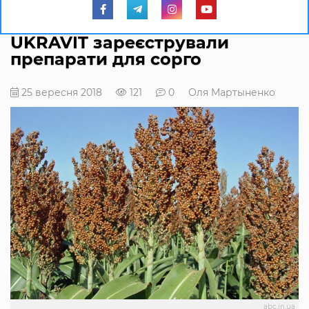
UKRAVIT зареєстрували
препарати для сорго
25 вересня 2018
121
0
Оля Мартыненко
abc.in.ua