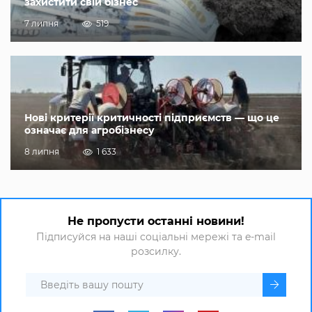
захистити свій бізнес
7 липня
519
Нові критерії критичності підприємств — що це
означає для агробізнесу
8 липня
1 633
Не пропусти останні новини!
Підписуйся на наші соціальні мережі та e-mail
розсилку.