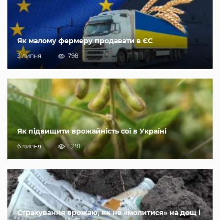
Як малому фермеру продавати в ЄС
3 липня
798
Як підвищити врожайність сої в Україні
6 липня
1 291
Страхування врожаю, як не «молитися» на дощ і