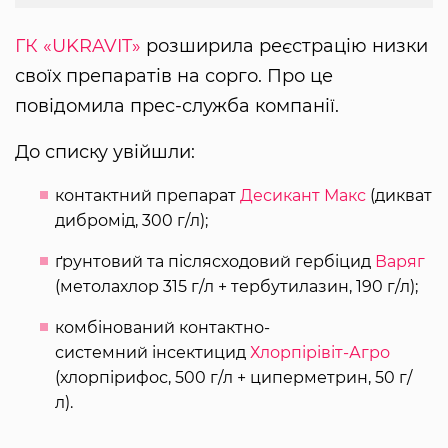
ГК «UKRAVIT»
розширила реєстрацію низки
своїх препаратів на сорго. Про це
повідомила прес-служба компанії.
До списку увійшли:
контактний препарат
Десикант Макс
(дикват
дибромід, 300 г/л);
ґрунтовий та післясходовий гербіцид
Варяг
(метолахлор 315 г/л + тербутилазин, 190 г/л);
комбінований контактно-
системний інсектицид
Хлорпірівіт-Агро
(хлорпірифос, 500 г/л + циперметрин, 50 г/
л).