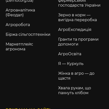
(Zernotorg.ua)
фермерських
господарств України
Агроаналітика
(Феодал)
Зерно в корм —
вигідна переробка
Агроробота
АгроЕкспедиція
Біржа сільгосптехніки
Гранти та програми
Маркетплейс
допомоги
агронома
АгроОсвіта
Я — Куркуль
Жінка в агро — до
щастя
Хвала рукам, що
пахнуть хлібом