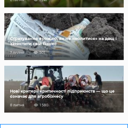
Страхування врожаю, як не «молитися» на дощ і
захистити свій бізнес
7 липня
501
Нові критерії критичності підприємств — що це
означає для агробізнесу
8 липня
1 580