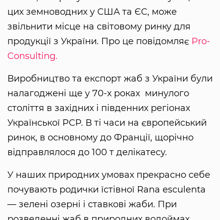
цих земноводних у США та ЄС, може
звільнити місце на світовому ринку для
продукції з України. Про це повідомляє
Pro-
Consulting.
Виробництво та експорт жаб з України були
налагоджені ще у 70-х роках минулого
століття в західних і південних регіонах
Української РСР. В ті часи на європейський
ринок, в основному до Франції, щорічно
відправлялося до 100 т делікатесу.
У наших природних умовах прекрасно себе
почувають родички їстівної Rana esculenta
— зелені озерні і ставкові жаби. При
розведенні жаб в природних водоймах