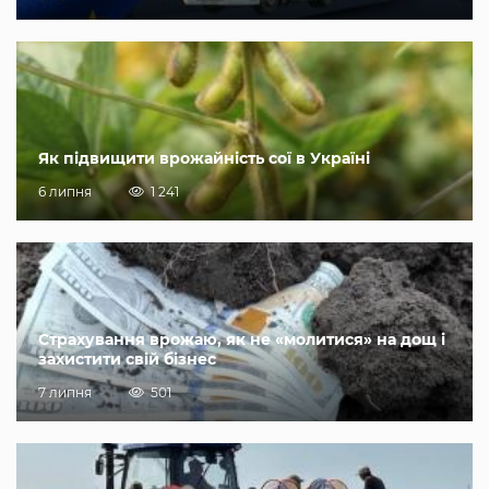
Як підвищити врожайність сої в Україні
6 липня
1 241
Страхування врожаю, як не «молитися» на дощ і
захистити свій бізнес
7 липня
501