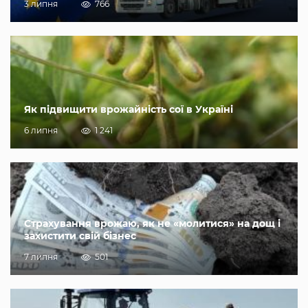
3 липня
766
Як підвищити врожайність сої в Україні
6 липня
1 241
Страхування врожаю, як не «молитися» на дощ і
захистити свій бізнес
7 липня
501