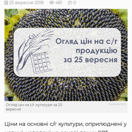
25 вересня 2018
481
0
Kurkul.com
Огляд цін на с/г культури за 25
вересня
Ціни на основні с/г культури, оприлюднені у