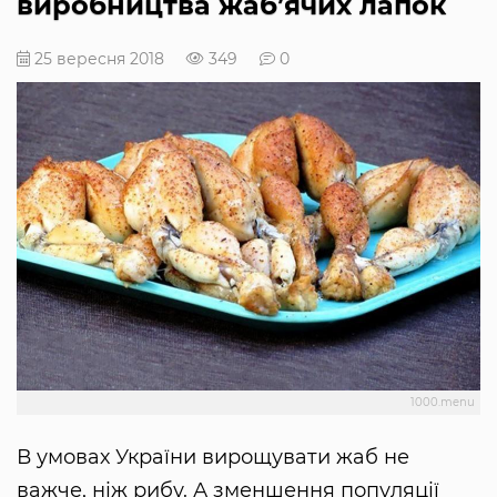
виробництва жаб’ячих лапок
25 вересня 2018
349
0
1000.menu
В умовах України вирощувати жаб не
важче, ніж рибу. А зменшення популяції