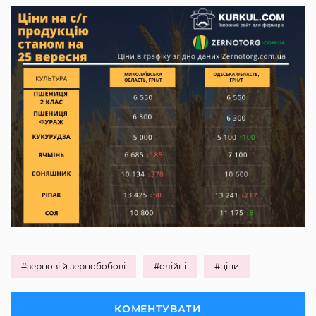
#зернові й зернобобові
#олійні
#ціни
КОМЕНТУВАТИ