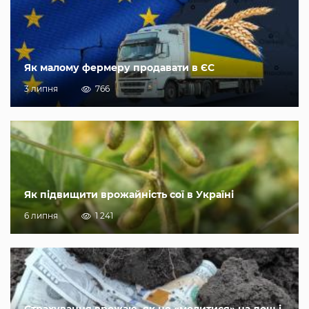
Як малому фермеру продавати в ЄС
3 липня
766
Як підвищити врожайність сої в Україні
6 липня
1 241