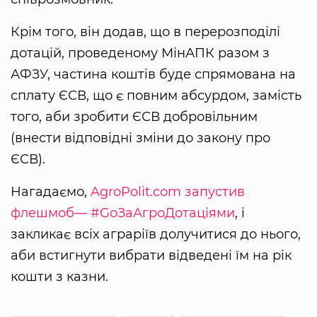
Крім того, він додав, що в перерозподілі
дотацій, проведеному МінАПК разом з
АФЗУ, частина коштів буде спрямована на
сплату ЄСВ, що є повним абсурдом, замість
того, аби зробити ЄСВ добровільним
(внести відповідні зміни до закону про
ЄСВ).
Нагадаємо,
AgroPolit.com запустив
флешмоб— #GoЗаАгроДотаціями
, і
закликає всіх аграріїв долучитися до нього,
аби встигнути вибрати відведені їм на рік
кошти з казни.