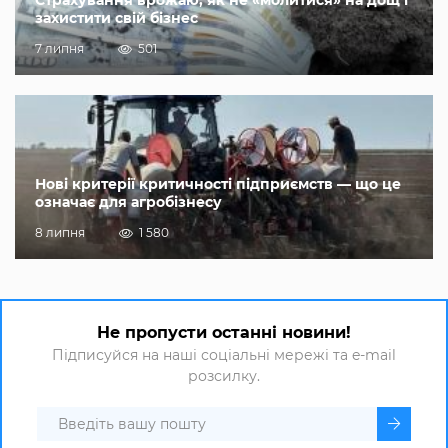
Страхування врожаю, як не «молитися» на дощ і
захистити свій бізнес
7 липня
501
Нові критерії критичності підприємств — що це
означає для агробізнесу
8 липня
1 580
Не пропусти останні новини!
Підписуйся на наші соціальні мережі та e-mail
розсилку.