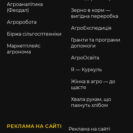
Агроаналітика
(Феодал)
Зерно в корм —
вигідна переробка
Агроробота
АгроЕкспедиція
Біржа сільгосптехніки
Гранти та програми
Маркетплейс
допомоги
агронома
АгроОсвіта
Я — Куркуль
Жінка в агро — до
щастя
Хвала рукам, що
пахнуть хлібом
РЕКЛАМА НА САЙТІ
Реклама на сайті