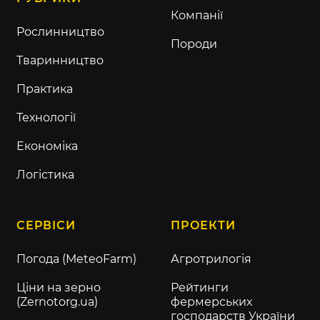
Компанії
Рослинництво
Породи
Тваринництво
Практика
Технології
Економіка
Логістика
СЕРВІСИ
ПРОЕКТИ
Погода (MeteoFarm)
Агротрилогія
Ціни на зерно
Рейтинги
(Zernotorg.ua)
фермерських
господарств України