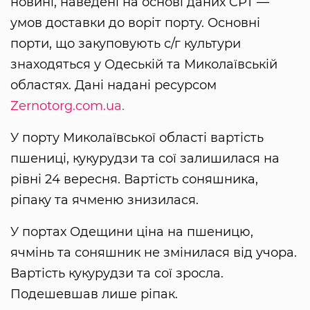
новині, наведені на основі даних CPT —
умов доставки до воріт порту. Основні
порти, що закуповують с/г культури
знаходяться у Одеській та Миколаївській
областях. Дані надані ресурсом
Zernotorg.com.ua.
У порту Миколаївської області вартість
пшениці, кукурудзи та сої залишилася на
рівні 24 вересня. Вартість соняшника,
ріпаку та ячменю знизилася.
У портах Одещини ціна на пшеницю,
ячмінь та соняшник не змінилася від учора.
Вартість кукурудзи та сої зросла.
Подешевшав лише ріпак.