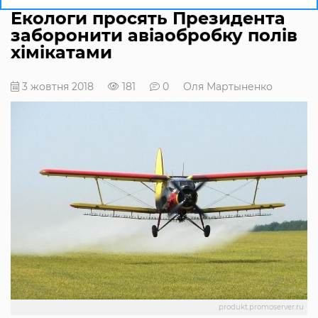
Екологи просять Президента
заборонити авіаобробку полів
хімікатами
3 жовтня 2018
181
0
Оля Мартыненко
produkt.promoserver.ru