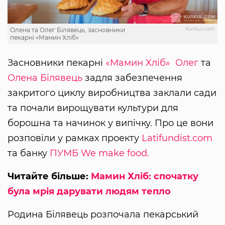
Kurkul.com
Олена та Олег Білявець, засновники
пекарні «Мамин Хліб»
Засновники пекарні
«Мамин Хліб»
Олег
та
Олена Білявець
задля забезпечення
закритого циклу виробництва заклали сади
та почали вирощувати культури для
борошна та начинок у випічку. Про це вони
розповіли у рамках проекту
Latifundist.com
та банку
ПУМБ
We make food.
Читайте більше:
Мамин Хліб: спочатку
була мрія дарувати людям тепло
Родина Білявець розпочала пекарський