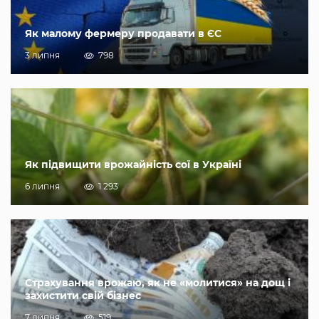
Як малому фермеру продавати в ЄС
3 липня
798
Як підвищити врожайність сої в Україні
6 липня
1 293
Страхування врожаю, як не «молитися» на дощ і
захистити свій бізнес
7 липня
519