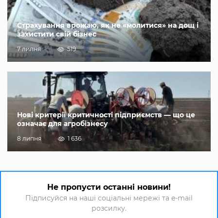
Страхування врожаю, як не «молитися» на дощ і
захистити свій бізнес
7 липня
519
Нові критерії критичності підприємств — що це
означає для агробізнесу
8 липня
1 636
Не пропусти останні новини!
Підписуйся на наші соціальні мережі та e-mail
розсилку.