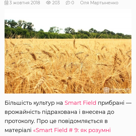
3 жовтня 2018
203
0
Оля Мартыненко
Більшість культур на
Smart Field
прибрані —
врожайність підрахована і внесена до
протоколу. Про це повідомляється в
матеріалі
«Smart Field # 9: як розумні