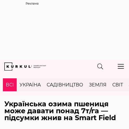
Реклама
ВСІ
УКРАЇНА
САДІВНИЦТВО
ЗЕМЛЯ
СВІТ
Українська озима пшениця
може давати понад 7т/га —
підсумки жнив на Smart Field