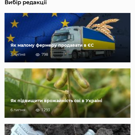
Вибір редакції
Як малому фермеру продавати в ЄС
3 липня
798
Як підвищити врожайність сої в Україні
6 липня
1 293