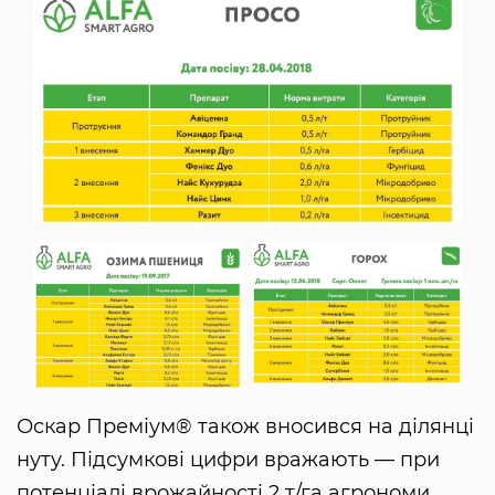
Оскар Преміум® також вносився на ділянці
нуту. Підсумкові цифри вражають — при
потенціалі врожайності 2 т/га агрономи