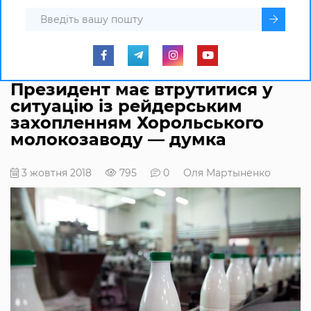
Президент має втрутитися у
ситуацію із рейдерським
захопленням Хорольського
молокозаводу — думка
3 жовтня 2018
795
0
Оля Мартыненко