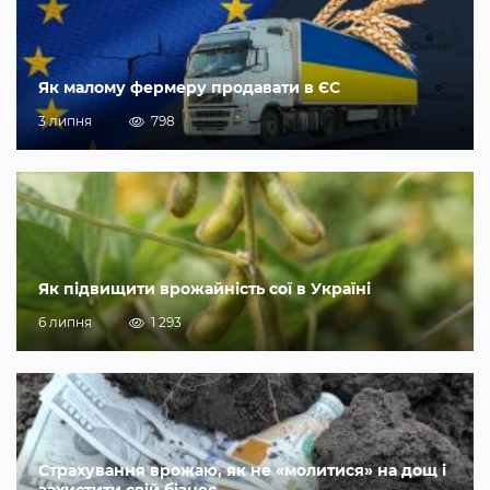
Як малому фермеру продавати в ЄС
3 липня
798
Як підвищити врожайність сої в Україні
6 липня
1 293
Страхування врожаю, як не «молитися» на дощ і
захистити свій бізнес