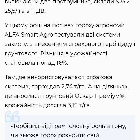
включаючи два протруйника, склали $23,2-
25,5/ га з ПДВ.
У цьому році на посівах гороху агрономи
ALFA Smart Agro тестували дві системи
захисту: з внесенням страхового гербіциду і
грунтового. Різниця в урожайності
становила понад 16%.
Там, де використовувалася страхова
система, горох дав 2,74 т/га. А на ділянках,
де вносився грунтовий Оскар Преміум®,
врожайність досягла 3,19 т/га.
«Гербіцид відіграє головну роль в тому,
чи зможе горох розкрити свій