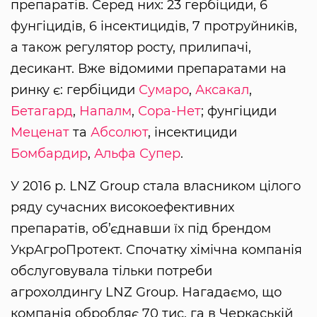
препаратів. Серед них: 23 гербіциди, 6
фунгіцидів, 6 інсектицидів, 7 протруйників,
а також регулятор росту, прилипачі,
десикант. Вже відомими препаратами на
ринку є: гербіциди
Сумаро
,
Аксакал
,
Бетагард
,
Напалм
,
Сора-Нет
; фунгіциди
Меценат
та
Абсолют
, інсектициди
Бомбардир
,
Альфа Супер
.
У 2016 р. LNZ Group стала власником цілого
ряду сучасних високоефективних
препаратів, об’єднавши їх під брендом
УкрАгроПротект. Спочатку хімічна компанія
обслуговувала тільки потреби
агрохолдингу LNZ Group. Нагадаємо, що
компанія обробляє 70 тис. га в Черкаській