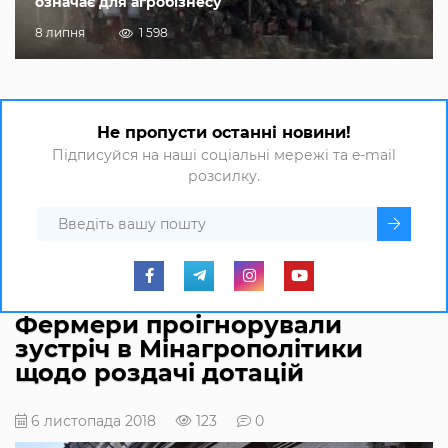
означає для агробізнесу
8 липня
1 598
Не пропусти останні новини!
Підписуйся на наші соціальні мережі та e-mail
розсилку.
Фермери проігнорували
зустріч в Мінагрополітики
щодо роздачі дотацій
6 листопада 2018
123
0