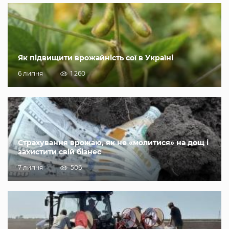
Як підвищити врожайність сої в Україні
6 липня
1 260
Страхування врожаю, як не «молитися» на дощ і
захистити свій бізнес
7 липня
506