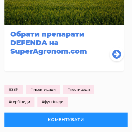
Обрати препарати
DEFENDA на
SuperAgronom.com
#ЗЗР
#інсектициди
#пестициди
#гербіциди
#фунгіциди
КОМЕНТУВАТИ