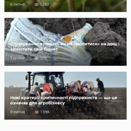
6 липня
1 260
Страхування врожаю, як не «молитися» на дощ і
захистити свій бізнес
7 липня
506
Нові критерії критичності підприємств — що це
означає для агробізнесу
8 липня
1 598