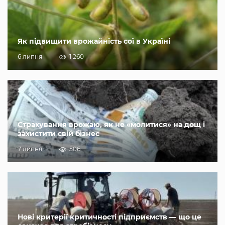
Як підвищити врожайність сої в Україні
6 липня
1 260
Страхування врожаю, як не «молитися» на дощ і
захистити свій бізнес
7 липня
506
Нові критерії критичності підприємств — що це