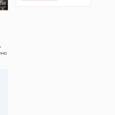
,
ено