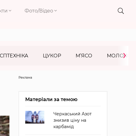
кти
Фото/Відео
›
СПТЕХНІКА
ЦУКОР
М’ЯСО
МОЛОКО
Реклама
Матеріали за темою
Черкаський Азот
знизив ціну на
карбамід