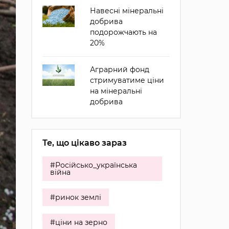
Навесні мінеральні
добрива
подорожчають на
20%
Аграрний фонд
стримуватиме ціни
на мінеральні
добрива
Те, що цікаво зараз
#Російсько_українська
війна
#ринок землі
#ціни на зерно