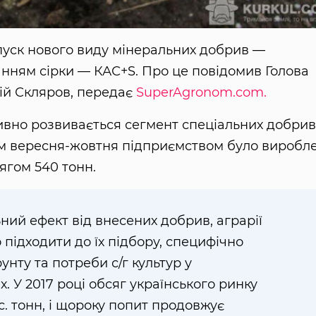
пуск нового виду мінеральних добрив —
анням сірки — КАС+S. Про це повідомив Голова
лій Скляров, передає
SuperAgronom.com.
тивно розвивається сегмент спеціальних добрив
гом вересня-жовтня підприємством було виробл
ягом 540 тонн.
ий ефект від внесених добрив, аграрії
підходити до їх підбору, специфічно
нту та потреби с/г культур у
. У 2017 році обсяг українського ринку
с. тонн, і щороку попит продовжує