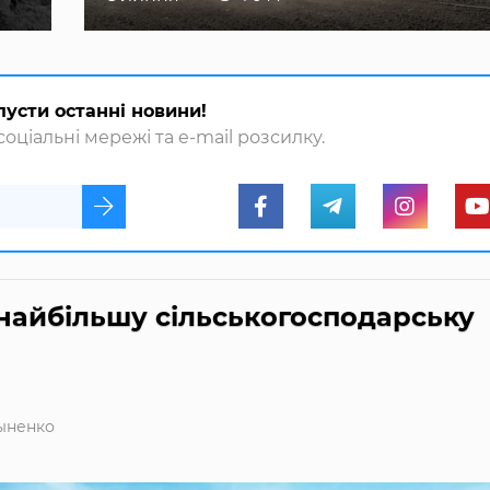
пусти останні новини!
оціальні мережі та e-mail розсилку.
найбільшу сільськогосподарську
ыненко