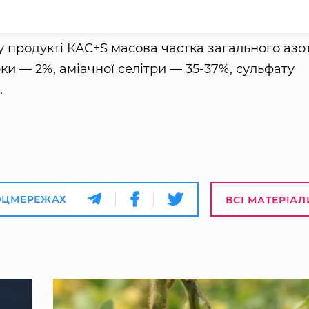
му продукті КАС+S масова частка загального азо
рки — 2%, аміачної селітри — 35-37%, сульфату
.
ОЦМЕРЕЖАХ
ВСІ МАТЕРІАЛ