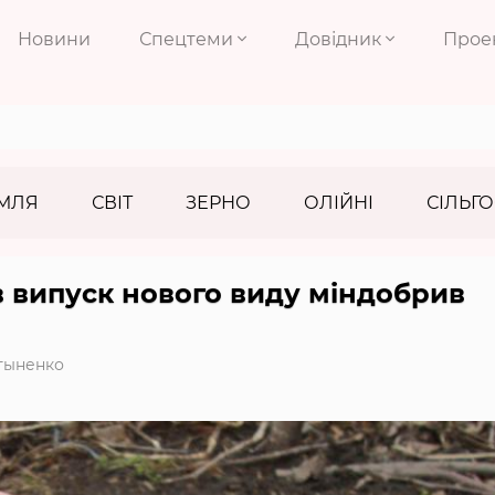
Новини
Спецтеми
Довідник
Прое
МЛЯ
СВІТ
ЗЕРНО
ОЛІЙНІ
СІЛЬГО
 випуск нового виду міндобрив
тыненко