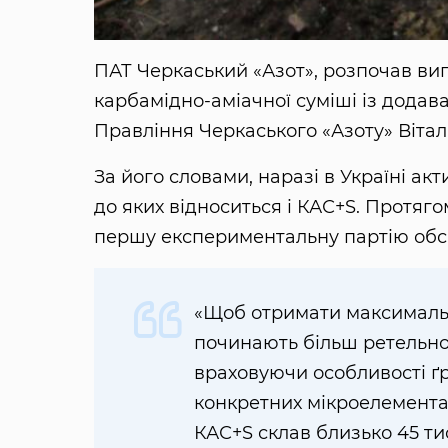
ПАТ Черкаський «Азот», розпочав ви
карбамідно-аміачної суміші із додав
Правління Черкаського «Азоту» Віта
За його словами, наразі в Україні ак
до яких відноситься і КАС+S. Протя
першу експериментальну партію обс
«Щоб отримати максимальн
починають більш ретельно 
враховуючи особливості ґру
конкретних мікроелементах
КАС+S склав близько 45 ти