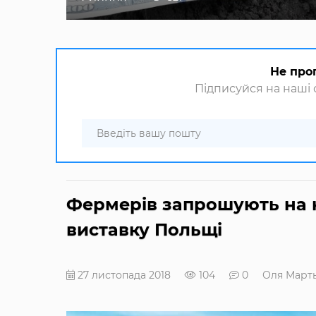
Не про
Підписуйся на наші с
Фермерів запрошують на 
виставку Польщі
27 листопада 2018
104
0
Оля Март