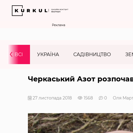
Реклама
‹
ВСІ
УКРАЇНА
САДІВНИЦТВО
ЗЕ
Черкаський Азот розпочав
27 листопада 2018
1568
0
Оля Мар