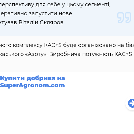
ерспективу для себе у цьому сегменті,
еративно запустити нове
тував Віталій Скляров.
ного комплексу КАС+S буде організовано на баз
аського «Азоту». Виробнича потужність КАС+S
Купити добрива на
SuperAgronom.com