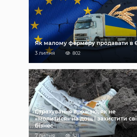
Як малому фермеру продавати в 
3 липня
802
Страхування врожаю, як не
«молитися» на дощ і захистити св
бізнес
7 липня
521