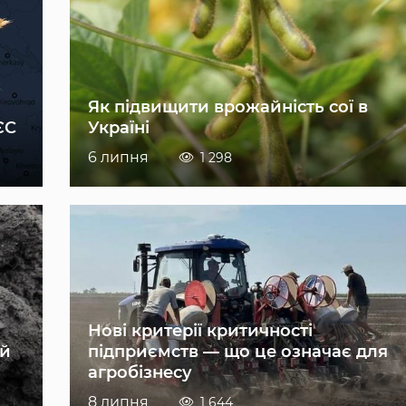
Як підвищити врожайність сої в
ЄС
Україні
6 липня
1 298
Нові критерії критичності
ій
підприємств — що це означає для
агробізнесу
8 липня
1 644