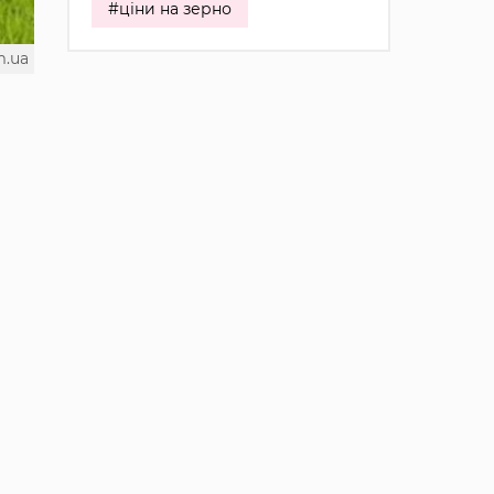
#ціни на зерно
m.ua