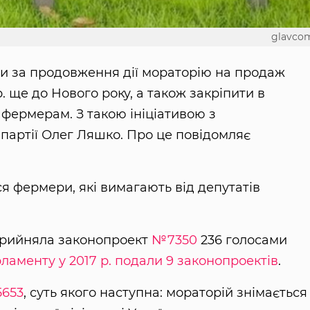
glavco
и за продовження дії мораторію на продаж
. ще до Нового року, а також закріпити в
фермерам. З такою ініціативою з
партії Олег Ляшко. Про це повідомляє
я фермери, які вимагають від депутатів
прийняла законопроект
№7350
236 голосами
ламенту у 2017 р. подали 9 законопроектів
.
653
, суть якого наступна: мораторій знімається