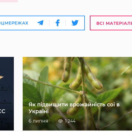
ОЦМЕРЕЖАХ
ВСІ МАТЕРІАЛ
Як підвищити врожайність сої в
ЄС
Україні
6 липня
1 244