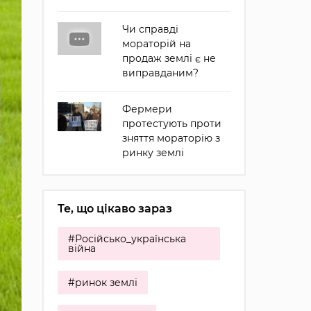
Чи справді
мораторій на
продаж землі є не
виправданим?
Фермери
протестують проти
зняття мораторію з
ринку землі
Те, що цікаво зараз
#Російсько_українська
війна
#ринок землі