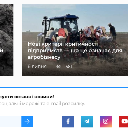
Нові критерії критичності
ій
підприємств — що це означає для
агробізнесу
8 липня
1 581
пусти останні новини!
оціальні мережі та e-mail розсилку.