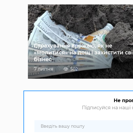
Страхування врожаю, як не
«молитися» на дощ і захистити св
бізнес
7 липня
502
Не про
Підписуйся на наші с