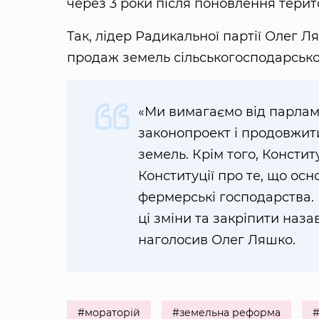
через 3 роки після поновлення терито
Так, лідер Радикальної партії Олег 
продаж земель сільськогосподарськог
«Ми вимагаємо від парлам
законопроект і продовжит
земель. Крім того, Консти
Конституції про те, що ос
фермерські господарства.
ці зміни та закріпити наз
наголосив Олег Ляшко.
#мораторій
#земельна реформа
#