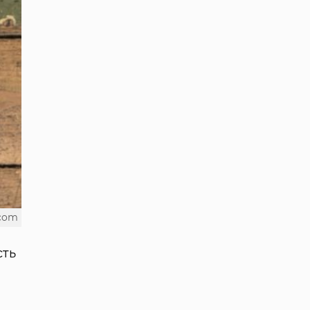
.com
сть