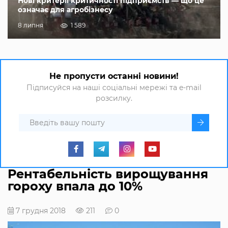
Нові критерії критичності підприємств — що це
означає для агробізнесу
8 липня
1 589
Не пропусти останні новини!
Підписуйся на наші соціальні мережі та e-mail
розсилку.
Рентабельність вирощування
гороху впала до 10%
7 грудня 2018
211
0