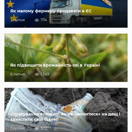
Як малому фермеру продавати в ЄС
3 липня
774
Як підвищити врожайність сої в Україні
6 липня
1 249
Страхування врожаю, як не «молитися» на дощ і
захистити свій бізнес
7 липня
503