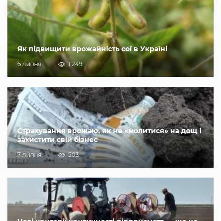
Як підвищити врожайність сої в Україні
6 липня
1 249
Страхування врожаю, як не «молитися» на дощ і
захистити свій бізнес
7 липня
503