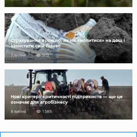
Страхування врожаю, як не «молитися» на дощ і
захистити свій бізнес
7 липня
503
Нові критерії критичності підприємств — що це
означає для агробізнесу
8 липня
1 589