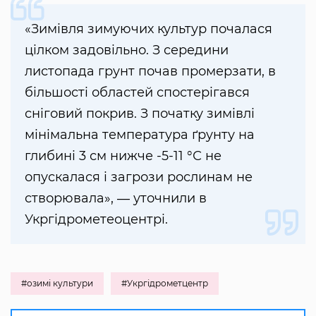
«Зимівля зимуючих культур почалася
цілком задовільно. З середини
листопада грунт почав промерзати, в
більшості областей спостерігався
сніговий покрив. З початку зимівлі
мінімальна температура ґрунту на
глибині 3 см нижче -5-11 °С не
опускалася і загрози рослинам не
створювала», ― уточнили в
Укргідрометеоцентрі.
#озимі культури
#Укргідрометцентр