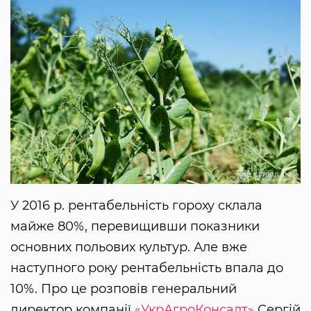
У 2016 р. рентабельність гороху склала
майже 80%, перевищивши показники
основних польових культур. Але вже
наступного року рентабельність впала до
10%. Про це розповів генеральний
директор компанії
«УкрАгроКонсалт»
Сергій