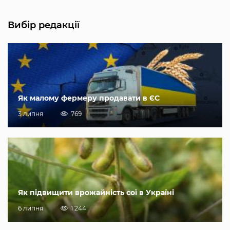
Вибір редакції
Як малому фермеру продавати в ЄС
3 липня
769
Як підвищити врожайність сої в Україні
6 липня
1 244