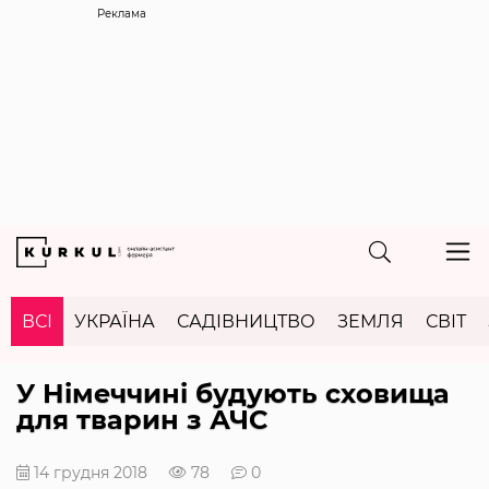
Реклама
ВСІ
УКРАЇНА
САДІВНИЦТВО
ЗЕМЛЯ
СВІТ
У Німеччині будують сховища
для тварин з АЧС
14 грудня 2018
78
0