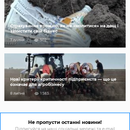
Страхування врожаю, як не «молитися» на дощ і
захистити свій бізнес
7 липня
502
Нові критерії критичності підприємств — що це
означає для агробізнесу
8 липня
1 583
Не пропусти останні новини!
Підписуйся на наші соціальні мережі та e-mail