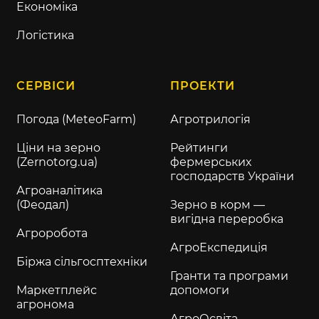
Економіка
Логістика
СЕРВІСИ
ПРОЕКТИ
Погода (MeteoFarm)
Агротрилогія
Ціни на зерно
Рейтинги
(Zernotorg.ua)
фермерських
господарств України
Агроаналітика
(Феодал)
Зерно в корм —
вигідна переробка
Агроробота
АгроЕкспедиція
Біржа сільгосптехніки
Гранти та програми
Маркетплейс
допомоги
агронома
АгроОсвіта