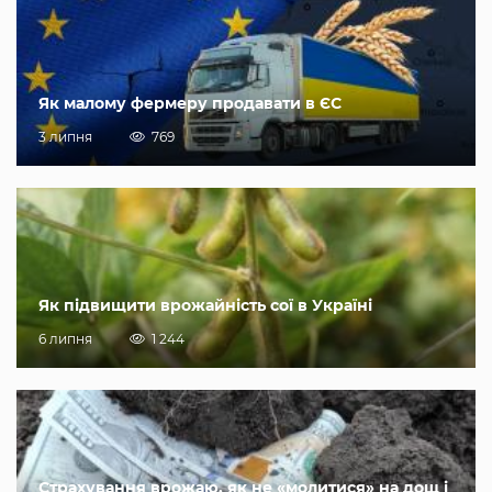
Як малому фермеру продавати в ЄС
3 липня
769
Як підвищити врожайність сої в Україні
6 липня
1 244
Страхування врожаю, як не «молитися» на дощ і