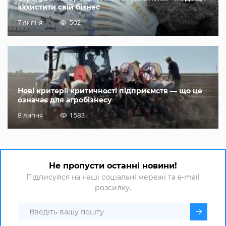
захистити свій бізнес
7 липня
502
Нові критерії критичності підприємств — що це
означає для агробізнесу
8 липня
1 583
Не пропусти останні новини!
Підписуйся на наші соціальні мережі та e-mail
розсилку.