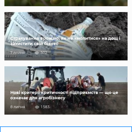
Страхування врожаю, як не «молитися» на дощ і
захистити свій бізнес
7 липня
502
Нові критерії критичності підприємств — що це
означає для агробізнесу
8 липня
1 583