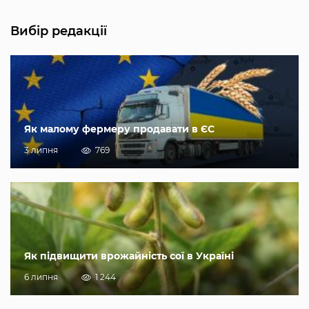
Вибір редакції
Як малому фермеру продавати в ЄС
3 липня
769
Як підвищити врожайність сої в Україні
6 липня
1 244