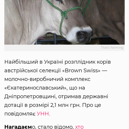
That's Farming
Найбільший в Україні розплідник корів
австрійської селекції «Brown Swiss» —
молочно-виробничий комплекс
«Єкатеринославський», що на
Дніпропетровщині, отримав державні
дотації в розмірі 2,1 млн грн. Про це
повідомляє
УНН.
Нагадаєм
о, стало відомо,
хто