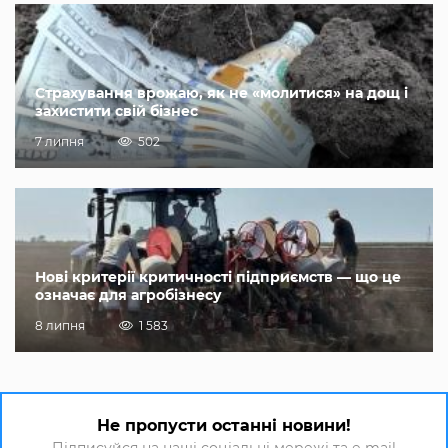
Страхування врожаю, як не «молитися» на дощ і
захистити свій бізнес
7 липня
502
Нові критерії критичності підприємств — що це
означає для агробізнесу
8 липня
1 583
Не пропусти останні новини!
Підписуйся на наші соціальні мережі та e-mail