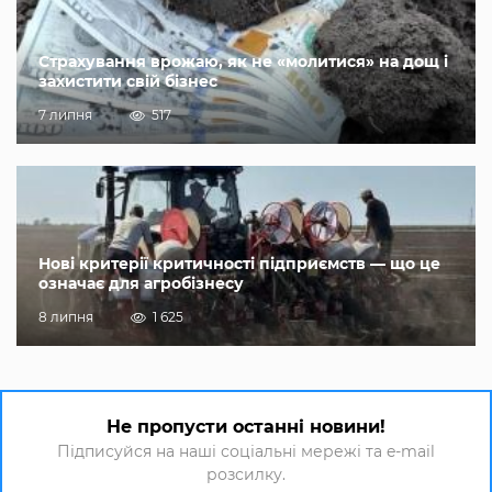
Страхування врожаю, як не «молитися» на дощ і
захистити свій бізнес
7 липня
517
Нові критерії критичності підприємств — що це
означає для агробізнесу
8 липня
1 625
Не пропусти останні новини!
Підписуйся на наші соціальні мережі та e-mail
розсилку.