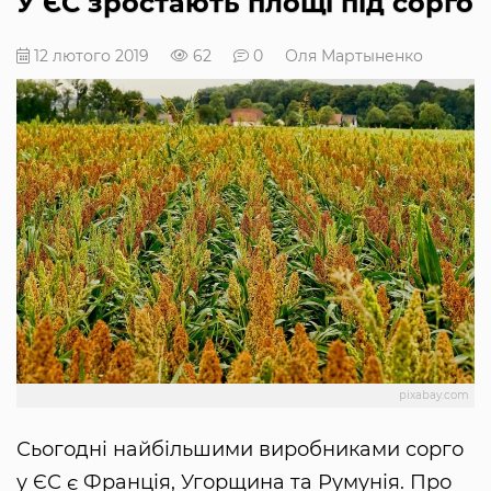
У ЄС зростають площі під сорго
12 лютого 2019
62
0
Оля Мартыненко
pixabay.com
Сьогодні найбільшими виробниками сорго
у ЄС є Франція, Угорщина та Румунія. Про