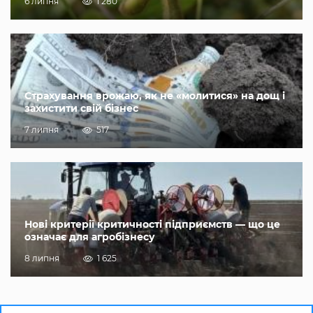
6 липня
1 280
Страхування врожаю, як не «молитися» на дощ і
захистити свій бізнес
7 липня
517
Нові критерії критичності підприємств — що це
означає для агробізнесу
8 липня
1 625