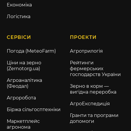
Економіка
Логістика
СЕРВІСИ
ПРОЕКТИ
Погода (MeteoFarm)
Агротрилогія
Ціни на зерно
Рейтинги
(Zernotorg.ua)
фермерських
господарств України
Агроаналітика
(Феодал)
Зерно в корм —
вигідна переробка
Агроробота
АгроЕкспедиція
Біржа сільгосптехніки
Гранти та програми
Маркетплейс
допомоги
агронома