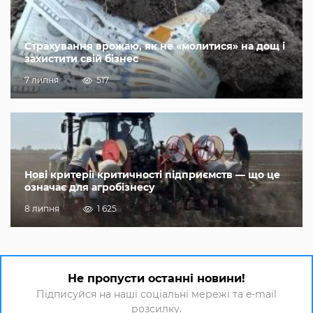
Страхування врожаю, як не «молитися» на дощ і
захистити свій бізнес
7 липня
517
Нові критерії критичності підприємств — що це
означає для агробізнесу
8 липня
1 625
Не пропусти останні новини!
Підписуйся на наші соціальні мережі та e-mail
розсилку.