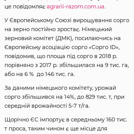
це повідомляє
agrarii-razom.com.ua.
У Європейському Союзі вирощування сорго
на зерно постійно зростає. Німецький
зерновий комітет (ДМК), посилаючись на
Європейську асоціацію сорго «Сорго ID»,
повідомив, що площа під сорго в 2018 р.
порівняно з 2017 р. збільшилася на 9 тис. га,
або на 6 % до 146 тис. га.
За даними німецького комітету, урожай
сорго збільшився на 14%, до 829 тис. т, при
середній врожайності 5-7 т/га.
Щорічно ЄС імпортує в середньому 160 тис.
т проса, таким чином є ще місце для