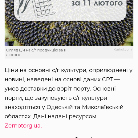
Kurkul.com
Огляд цін на с/г продукцію за 11
лютого
Ціни на основні с/г культури, оприлюднені у
новині, наведені на основі даних CPT —
умов доставки до воріт порту. Основні
порти, що закуповують с/г культури
знаходяться у Одеській та Миколаївській
областях. Дані надані ресурсом
Zernotorg.ua.