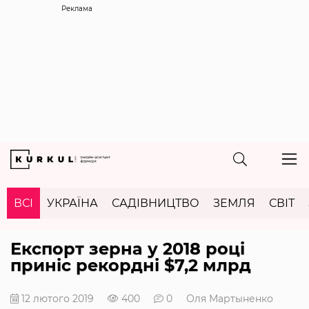
Реклама
ВСІ
УКРАЇНА
САДІВНИЦТВО
ЗЕМЛЯ
СВІТ
Експорт зерна у 2018 році
приніс рекордні $7,2 млрд
12 лютого 2019
400
0
Оля Мартыненко