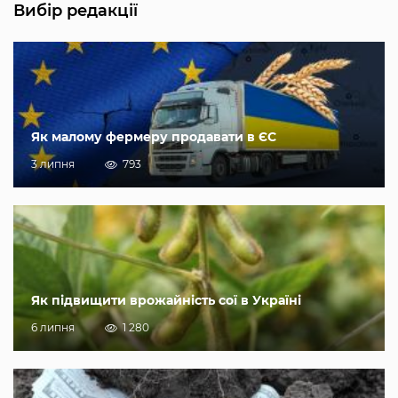
Вибір редакції
Як малому фермеру продавати в ЄС
3 липня
793
Як підвищити врожайність сої в Україні
6 липня
1 280