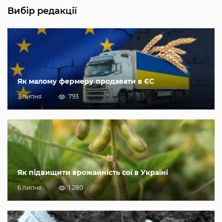
Вибір редакції
Як малому фермеру продавати в ЄС
3 липня
793
Як підвищити врожайність сої в Україні
6 липня
1 280