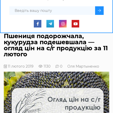
Пшениця подорожчала,
кукурудза подешевшала —
огляд цін на с/г продукцію за 11
лютого
11 лютого 2019
1130
0
Оля Мартыненко