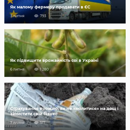
Як малому фермеру продавати в ЄС
3 липня
793
Як підвищити врожайність сої в Україні
6 липня
1 280
Страхування врожаю, як не «молитися» на дощ і
захистити свій бізнес
7 липня
517