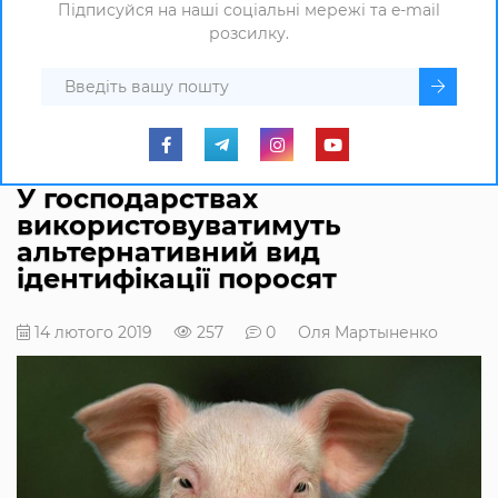
Підписуйся на наші соціальні мережі та e-mail
розсилку.
У господарствах
використовуватимуть
альтернативний вид
ідентифікації поросят
14 лютого 2019
257
0
Оля Мартыненко