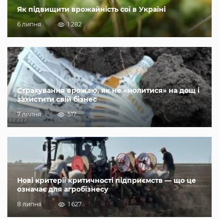
Як підвищити врожайність сої в Україні
6 липня
1 282
Страхування врожаю, як не «молитися» на дощ і
захистити свій бізнес
7 липня
517
Нові критерії критичності підприємств — що це
означає для агробізнесу
8 липня
1 627