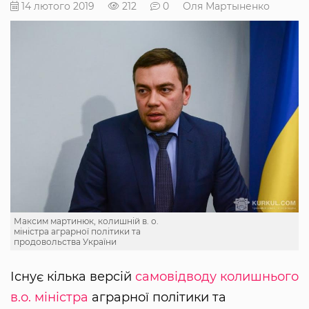
14 лютого 2019
212
0
Оля Мартыненко
Максим мартинюк, колишній в. о.
міністра аграрної політики та
продовольства України
Існує кілька версій
самовідводу колишнього
в.о. міністра
аграрної політики та