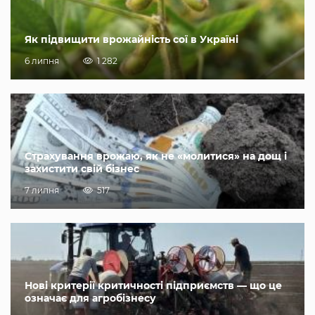
Як підвищити врожайність сої в Україні
6 липня
1 282
Страхування врожаю, як не «молитися» на дощ і
захистити свій бізнес
7 липня
517
Нові критерії критичності підприємств — що це
означає для агробізнесу