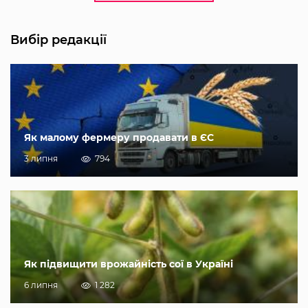
Вибір редакції
Як малому фермеру продавати в ЄС
3 липня
794
Як підвищити врожайність сої в Україні
6 липня
1 282