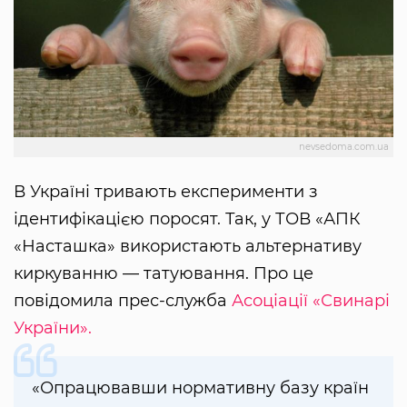
nevsedoma.com.ua
В Україні тривають експерименти з
ідентифікацією поросят. Так, у ТОВ «АПК
«Насташка» використають альтернативу
киркуванню — татуювання. Про це
повідомила прес-служба
Асоціації «Свинарі
України».
«Опрацювавши нормативну базу країн