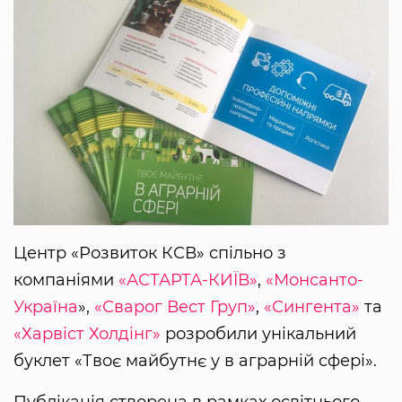
Центр «Розвиток КСВ» спільно з
компаніями
«АСТАРТА-КИЇВ»
,
«Монсанто-
Україна
»,
«Сварог Вест Груп»
,
«Сингента»
та
«Харвіст Холдінг»
розробили унікальний
буклет «Твоє майбутнє у в аграрній сфері».
Публікація створена в рамках освітнього