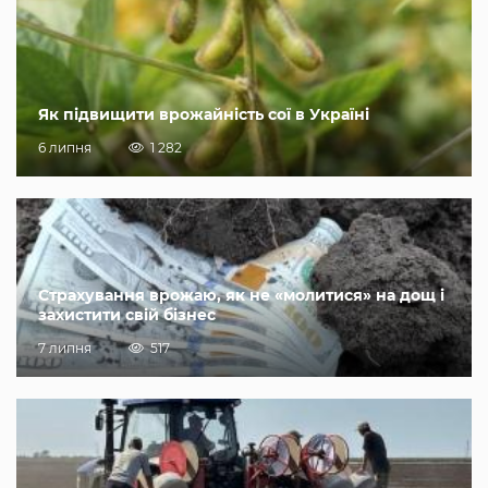
Як підвищити врожайність сої в Україні
6 липня
1 282
Страхування врожаю, як не «молитися» на дощ і
захистити свій бізнес
7 липня
517