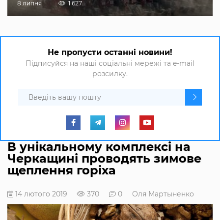
8 липня
1 627
Не пропусти останні новини!
Підписуйся на наші соціальні мережі та e-mail
розсилку.
В унікальному комплексі на
Черкащині проводять зимове
щеплення горіха
14 лютого 2019
370
0
Оля Мартыненко