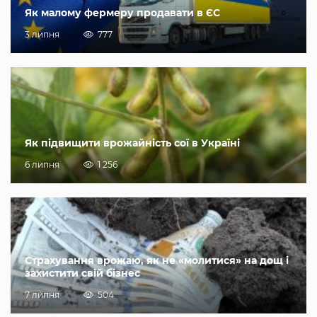
Як малому фермеру продавати в ЄС
3 липня
777
Як підвищити врожайність сої в Україні
6 липня
1 256
Страхування врожаю, як не «молитися» на дощ і
захистити свій бізнес
7 липня
504