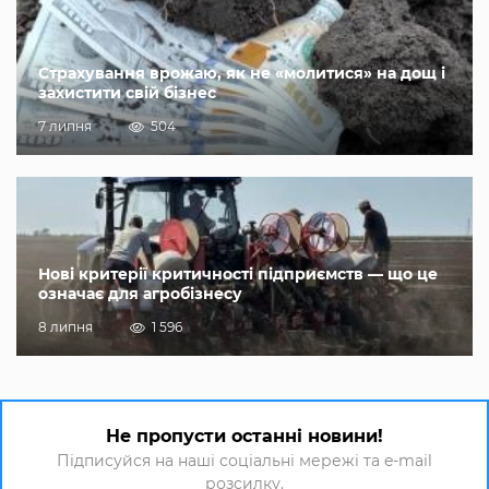
Страхування врожаю, як не «молитися» на дощ і
захистити свій бізнес
7 липня
504
Нові критерії критичності підприємств — що це
означає для агробізнесу
8 липня
1 596
Не пропусти останні новини!
Підписуйся на наші соціальні мережі та e-mail
розсилку.