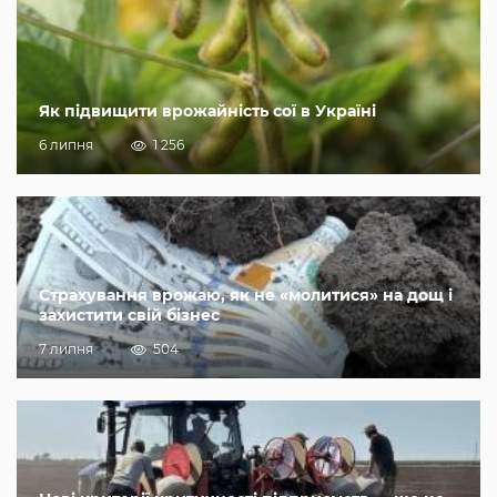
Як підвищити врожайність сої в Україні
6 липня
1 256
Страхування врожаю, як не «молитися» на дощ і
захистити свій бізнес
7 липня
504