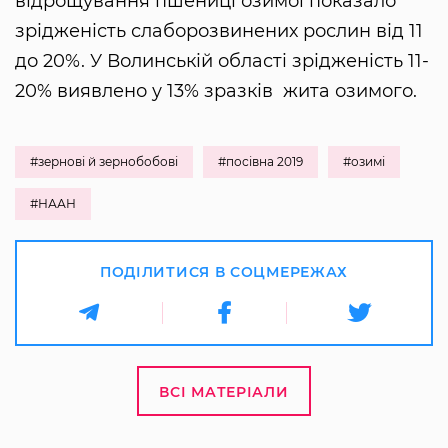
відрощування пшениці озимої показало
зрідженість слаборозвинених рослин від 11
до 20%. У Волинській області зрідженість 11-
20% виявлено у 13% зразків жита озимого.
#зернові й зернобобові
#посівна 2019
#озимі
#НААН
ПОДІЛИТИСЯ В СОЦМЕРЕЖАХ
ВСІ МАТЕРІАЛИ