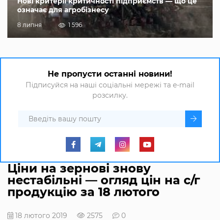
Нові критерії критичності підприємств — що це
означає для агробізнесу
8 липня
1 596
Не пропусти останні новини!
Підписуйся на наші соціальні мережі та e-mail
розсилку.
Ціни на зернові знову
нестабільні — огляд цін на с/г
продукцію за 18 лютого
18 лютого 2019
2575
0