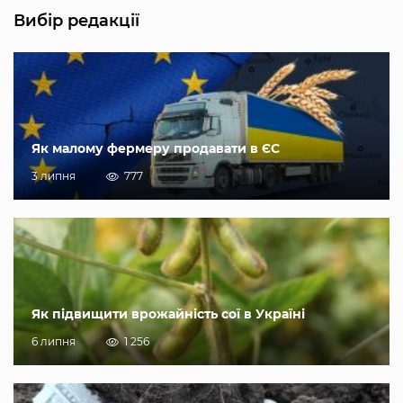
Вибір редакції
Як малому фермеру продавати в ЄС
3 липня
777
Як підвищити врожайність сої в Україні
6 липня
1 256