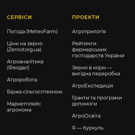
СЕРВІСИ
ПРОЕКТИ
Погода (MeteoFarm)
Агротрилогія
Ціни на зерно
Рейтинги
(Zernotorg.ua)
фермерських
господарств України
Агроаналітика
(Феодал)
Зерно в корм —
вигідна переробка
Агроробота
АгроЕкспедиція
Біржа сільгосптехніки
Гранти та програми
Маркетплейс
допомоги
агронома
АгроОсвіта
Я — Куркуль