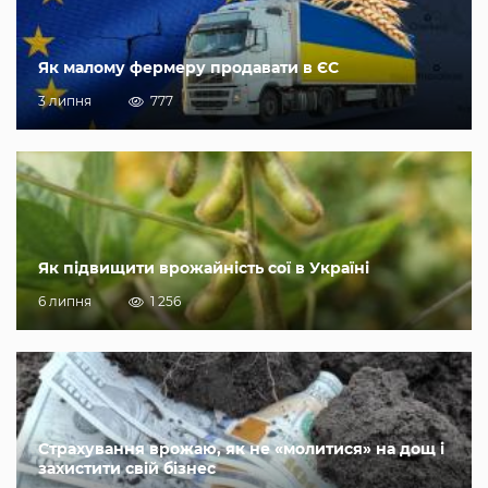
Як малому фермеру продавати в ЄС
3 липня
777
Як підвищити врожайність сої в Україні
6 липня
1 256
Страхування врожаю, як не «молитися» на дощ і
захистити свій бізнес