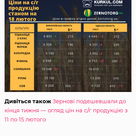
Дивіться також
Зернові подешевшали до
кінця тижня — огляд цін на с/г продукцію з
11 по 15 лютого