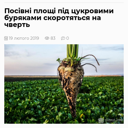
Посівні площі під цукровими
буряками скоротяться на
чверть
19 лютого 2019
83
0