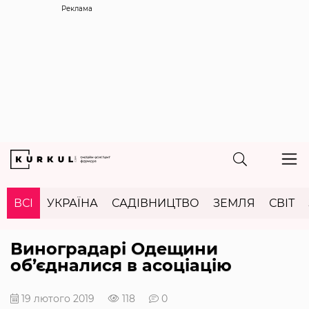
Реклама
ВСІ
УКРАЇНА
САДІВНИЦТВО
ЗЕМЛЯ
СВІТ
Виноградарі Одещини
об’єдналися в асоціацію
19 лютого 2019
118
0