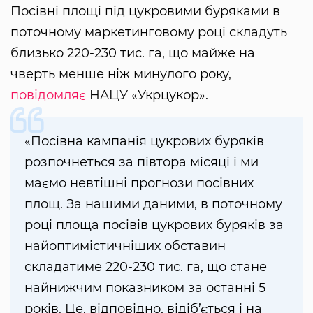
Посівні площі під цукровими буряками в
поточному маркетинговому році складуть
близько 220-230 тис. га, що майже на
чверть менше ніж минулого року,
повідомляє
НАЦУ «Укрцукор».
«Посівна кампанія цукрових буряків
розпочнеться за півтора місяці і ми
маємо невтішні прогнози посівних
площ. За нашими даними, в поточному
році площа посівів цукрових буряків за
найоптимістичніших обставин
складатиме 220-230 тис. га, що стане
найнижчим показником за останні 5
років. Це, відповідно, відіб’ється і на