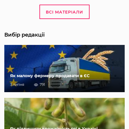
ВСІ МАТЕРІАЛИ
Вибір редакції
Як малому фермеру продавати в ЄС
3 липня
791
Як підвищити врожайність сої в Україні