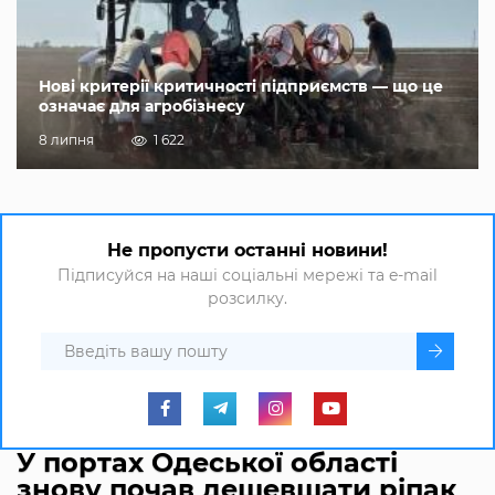
Нові критерії критичності підприємств — що це
означає для агробізнесу
8 липня
1 622
Не пропусти останні новини!
Підписуйся на наші соціальні мережі та e-mail
розсилку.
У портах Одеської області
знову почав дешевшати ріпак