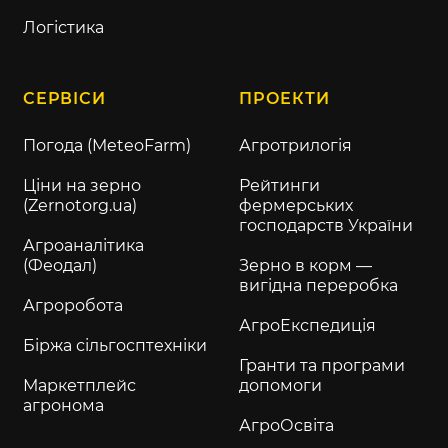
Логістика
СЕРВІСИ
ПРОЕКТИ
Погода (MeteoFarm)
Агротрилогія
Ціни на зерно
Рейтинги
(Zernotorg.ua)
фермерських
господарств України
Агроаналітика
(Феодал)
Зерно в корм —
вигідна переробка
Агроробота
АгроЕкспедиція
Біржа сільгосптехніки
Гранти та програми
Маркетплейс
допомоги
агронома
АгроОсвіта