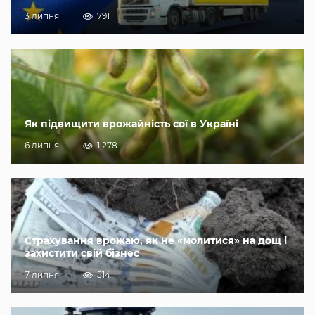
3 липня
791
Як підвищити врожайність сої в Україні
6 липня
1 278
Страхування врожаю, як не «молитися» на дощ і
захистити свій бізнес
7 липня
514