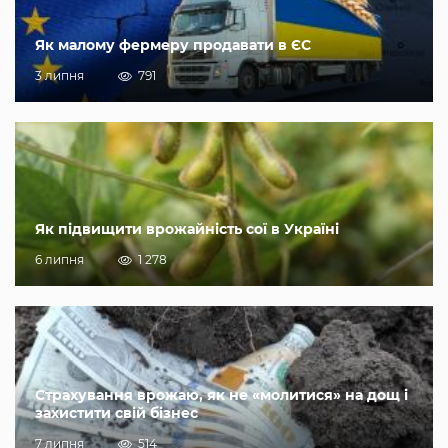
Як малому фермеру продавати в ЄС
3 липня
791
Як підвищити врожайність сої в Україні
6 липня
1 278
Страхування врожаю, як не «молитися» на дощ і
захистити свій бізнес
7 липня
514