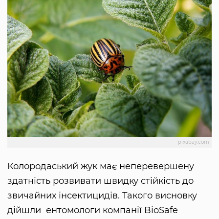
pixabay.com
Колородаський жук має неперевершену
здатність розвивати швидку стійкість до
звичайних інсектицидів. Такого висновку
дійшли ентомологи компанії BioSafe