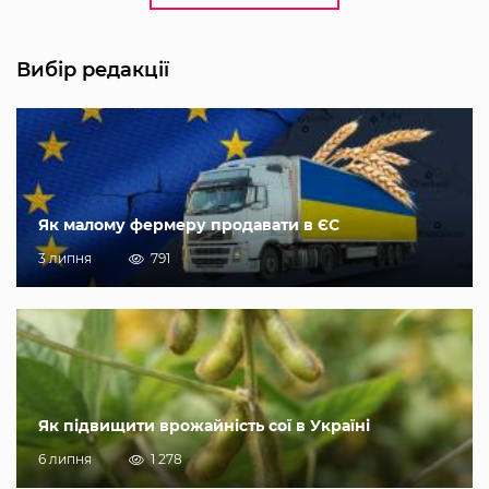
Вибір редакції
Як малому фермеру продавати в ЄС
3 липня
791
Як підвищити врожайність сої в Україні
6 липня
1 278