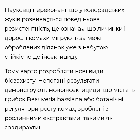
Науковці переконані, що у колорадських
жуків розвивається поведінкова
резистентність, це означає, що личинки і
дорослі комахи мігрують за межі
оброблених ділянок уже з набутою
стійкістю до інсектициду.
Тому варто розробляти нові види
біозахисту. Непогані результати
демонструють моноінсектициди, що містять
грибок Beauveria bassiana або ботанічні
регулятори росту комах, зроблені з
рослинними екстрактами, такими як
азадирахтин.