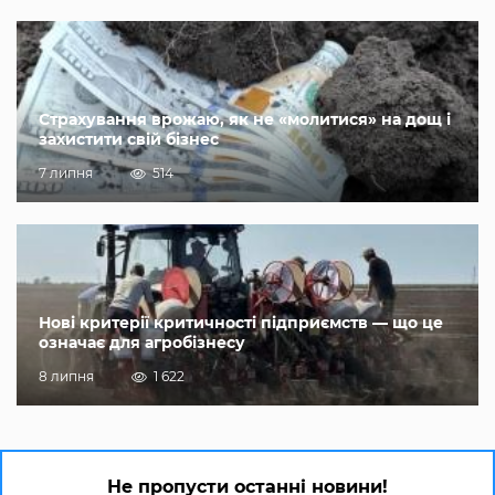
Страхування врожаю, як не «молитися» на дощ і
захистити свій бізнес
7 липня
514
Нові критерії критичності підприємств — що це
означає для агробізнесу
8 липня
1 622
Не пропусти останні новини!