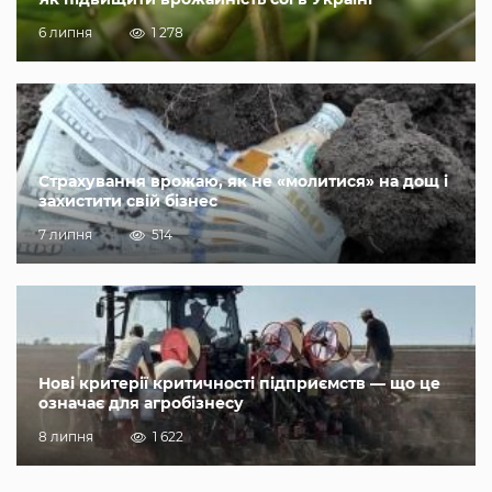
6 липня
1 278
Страхування врожаю, як не «молитися» на дощ і
захистити свій бізнес
7 липня
514
Нові критерії критичності підприємств — що це
означає для агробізнесу
8 липня
1 622