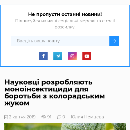
Не пропусти останні новини!
Підписуйся на наші соціальні мережі та e-mail
розсилку.
Науковці розробляють
моноінсектициди для
боротьби з колорадським
жуком
2 квітня 2019
91
0
Юлия Немцева