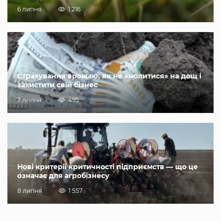
6 липня
1 216
Страхування врожаю, як не «молитися» на дощ і
захистити свій бізнес
7 липня
495
Нові критерії критичності підприємств — що це
означає для агробізнесу
8 липня
1 557