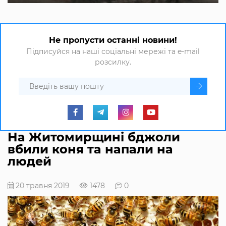
Не пропусти останні новини!
Підписуйся на наші соціальні мережі та e-mail
розсилку.
На Житомирщині бджоли
вбили коня та напали на
людей
20 травня 2019
1478
0