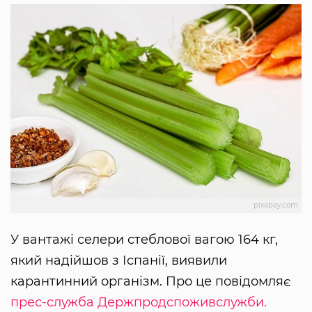
pixabay.com
У вантажі селери стеблової вагою 164 кг,
який надійшов з Іспанії, виявили
карантинний організм. Про це повідомляє
прес-служба Держпродспоживслужби.