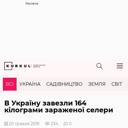
Реклама
ВСІ
УКРАЇНА
САДІВНИЦТВО
ЗЕМЛЯ
СВІТ
В Україну завезли 164
кілограми зараженої селери
20 травня 2019
234
0