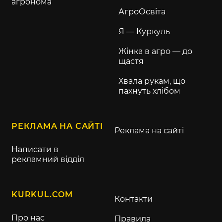
агронома
АгроОсвіта
Я — Куркуль
Жінка в агро — до
щастя
Хвала рукам, що
пахнуть хлібом
РЕКЛАМА НА САЙТІ
Реклама на сайті
Написати в
рекламний відділ
KURKUL.COM
Контакти
Про нас
Правила