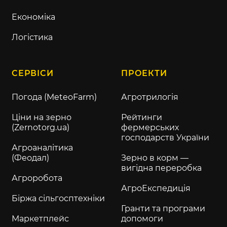
Економіка
Логістика
СЕРВІСИ
ПРОЕКТИ
Погода (MeteoFarm)
Агротрилогія
Ціни на зерно
Рейтинги
(Zernotorg.ua)
фермерських
господарств України
Агроаналітика
(Феодал)
Зерно в корм —
вигідна переробка
Агроробота
АгроЕкспедиція
Біржа сільгосптехніки
Гранти та програми
Маркетплейс
допомоги