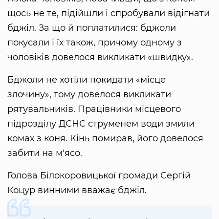
щось не те, підійшли і спробували відігнати
бджіл. За що й поплатилися: бджоли
покусали і їх також, причому одному з
чоловіків довелося викликати «швидку».
Бджоли не хотіли покидати «місце
злочину», тому довелося викликати
рятувальників. Працівники місцевого
підрозділу ДСНС струменем води змили
комах з коня. Кінь помирав, його довелося
забити на м'ясо.
Голова Білокоровицької громади Сергій
Коцур винними вважає бджіл.