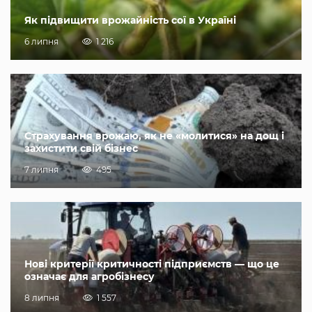
Як підвищити врожайність сої в Україні
6 липня
1 216
Страхування врожаю, як не «молитися» на дощ і
захистити свій бізнес
7 липня
495
Нові критерії критичності підприємств — що це
означає для агробізнесу
8 липня
1 557