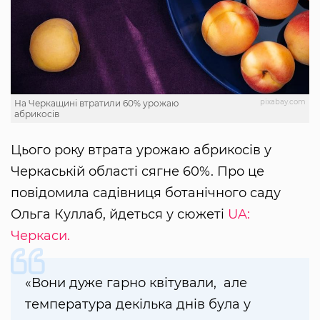
pixabay.com
На Черкащині втратили 60% урожаю
абрикосів
Цього року втрата урожаю абрикосів у
Черкаській області сягне 60%. Про це
повідомила садівниця ботанічного саду
Ольга Куллаб, йдеться у сюжеті
UA:
Черкаси.
«Вони дуже гарно квітували, але
температура декілька днів була у