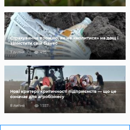
Страхування врожаю, як не «молитися» на дощ і
захистити свій бізнес
7 липня
495
Нові критерії критичності підприємств — що це
означає для агробізнесу
8 липня
1 557