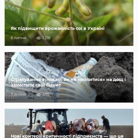
Як підвищити врожайність сої в Україні
6 липня
1 216
Страхування врожаю, як не «молитися» на дощ і
захистити свій бізнес
7 липня
495
Нові критерії критичності підприємств — що це