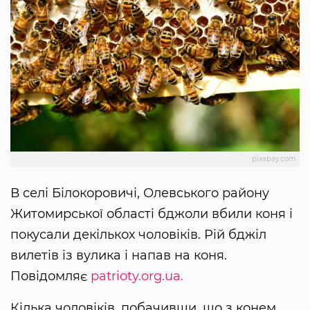
pixabay.com
В селі Білокоровичі, Олевського району
Житомирської області бджоли вбили коня і
покусали декількох чоловіків. Рій бджіл
вилетів із вулика і напав на коня.
Повідомляє
patrioty.org.ua.
Кілька чоловіків, побачивши, що з конем