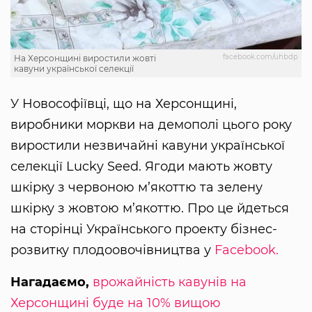
facebook.com/uhbdp
На Херсонщині виростили жовті
кавуни української селекції
У Новософіївці, що на Херсонщині,
виробники моркви на демополі цього року
виростили незвичайні кавуни української
селекції Lucky Seed. Ягоди мають жовту
шкірку з червоною м’якоттю та зелену
шкірку з жовтою м’якоттю. Про це йдеться
на сторінці Українського проекту бізнес-
розвитку плодоовочівництва у
Facebook.
Нагадаємо,
врожайність кавунів на
Херсонщині буде на 10% вищою