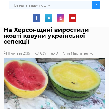
На Херсонщині виростили
жовті кавуни української
селекції
11 липня 2019
639
0
Оля Мартыненко