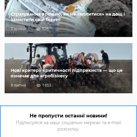
Страхування врожаю, як не «молитися» на дощ і
захистити свій бізнес
7 липня
526
Нові критерії критичності підприємств — що це
означає для агробізнесу
8 липня
1 653
Не пропусти останні новини!
Підписуйся на наші соціальні мережі та e-mail
розсилку.