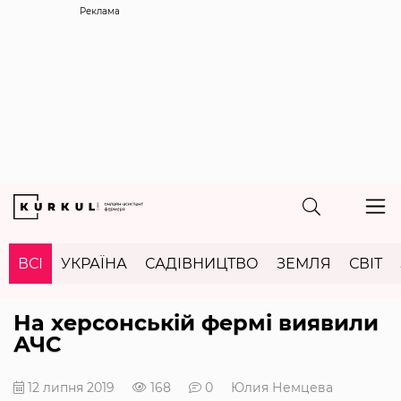
Реклама
ВСІ
УКРАЇНА
САДІВНИЦТВО
ЗЕМЛЯ
СВІТ
На херсонській фермі виявили
АЧС
12 липня 2019
168
0
Юлия Немцева