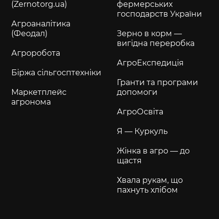
(Zernotorg.ua)
фермерських
господарств України
Агроаналітика
(Феодал)
Зерно в корм —
вигідна переробка
Агроробота
АгроЕкспедиція
Біржа сільгосптехніки
Гранти та програми
Маркетплейс
допомоги
агронома
АгроОсвіта
Я — Куркуль
Жінка в агро — до
щастя
Хвала рукам, що
пахнуть хлібом