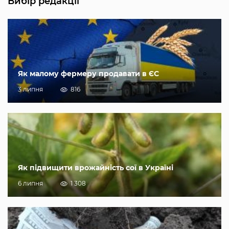
Вибір редакції
Як малому фермеру продавати в ЄС
3 липня
816
Як підвищити врожайність сої в Україні
6 липня
1 308