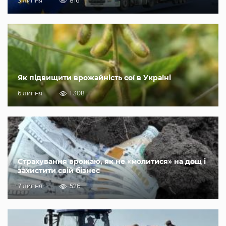
3 липня
816
Як підвищити врожайність сої в Україні
6 липня
1 308
Страхування врожаю, як не «молитися» на дощ і
захистити свій бізнес
7 липня
526