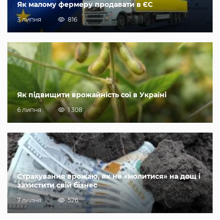
Як малому фермеру продавати в ЄС
3 липня
816
Як підвищити врожайність сої в Україні
6 липня
1 308
Страхування врожаю, як не «молитися» на дощ і
захистити свій бізнес
7 липня
526