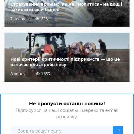
Страхування врожаю, як не «молитися» на дощ і
захистити свій бізнес
7 липня
526
Нові критерії критичності підприємств — що це
означає для агробізнесу
8 липня
1 653
Не пропусти останні новини!
Підписуйся на наші соціальні мережі та e-mail
розсилку.