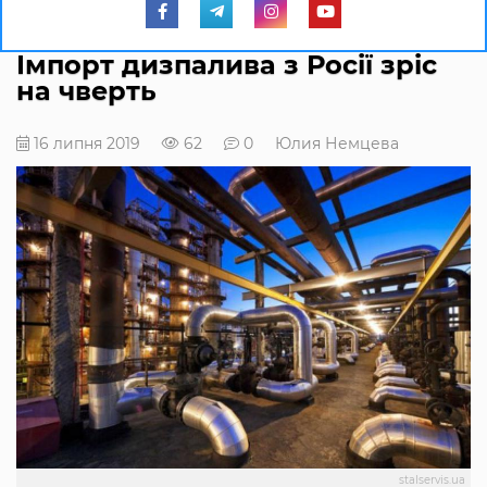
Імпорт дизпалива з Росії зріс
на чверть
16 липня 2019
62
0
Юлия Немцева
stalservis.ua