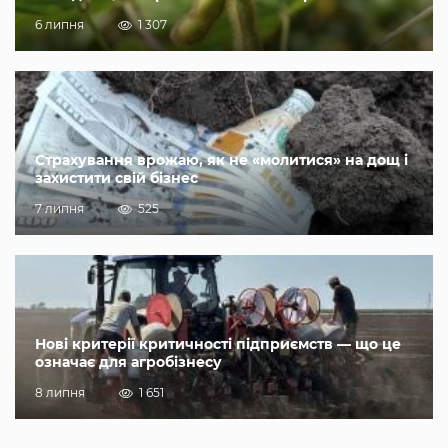
6 липня
1 307
Страхування врожаю, як не «молитися» на дощ і
захистити свій бізнес
7 липня
525
Нові критерії критичності підприємств — що це
означає для агробізнесу
8 липня
1 651