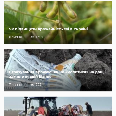
Як підвищити врожайність сої в Україні
6 липня
1 307
Страхування врожаю, як не «молитися» на дощ і
захистити свій бізнес
7 липня
525