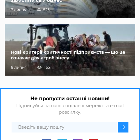
захистити свій бізнес
7 липня
525
Нові критерії критичності підприємств — що це
означає для агробізнесу
8 липня
1 651
Не пропусти останні новини!
Підписуйся на наші соціальні мережі та e-mail
розсилку.