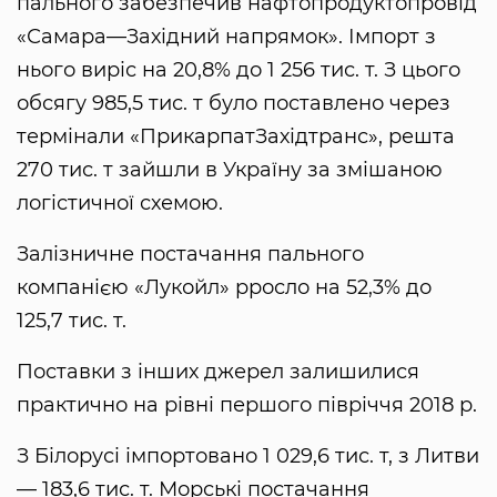
пального забезпечив нафтопродуктопровід
«Самара—Західний напрямок». Імпорт з
нього виріс на 20,8% до 1 256 тис. т. З цього
обсягу 985,5 тис. т було поставлено через
термінали «ПрикарпатЗахідтранс», решта
270 тис. т зайшли в Україну за змішаною
логістичної схемою.
Залізничне постачання пального
компанією «Лукойл» pросло на 52,3% до
125,7 тис. т.
Поставки з інших джерел залишилися
практично на рівні першого півріччя 2018 р.
З Білорусі імпортовано 1 029,6 тис. т, з Литви
— 183,6 тис. т. Морські постачання