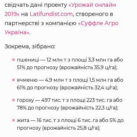
свідчать дані проекту
«Урожай онлайн
2019»
на
Latifundist.com
, створеного в
партнерстві з компанією
«Суффле Агро
Україна»
.
Зокрема, зібрано:
пшениці — 12 млн т з площі 3,3 млн га або
51% до прогнозу (врожайність 35,9 ц/га);
ячменю — 4,9 млн т з площі 1,5 млн га або
61% до прогнозу (врожайність 32,4 ц/га);
гороху — 497 тис. т з площі 223 тис. га або
78% до прогнозу (врожайність 22,3 ц/га);
жита — 16 тис. т з площі 6 тис. га або 5% до
прогнозу (врожайність 25,8 ц/га);