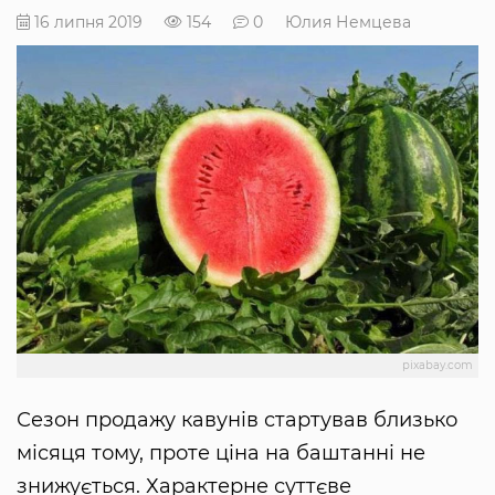
16 липня 2019
154
0
Юлия Немцева
pixabay.com
Сезон продажу кавунів стартував близько
місяця тому, проте ціна на баштанні не
знижується. Характерне суттєве