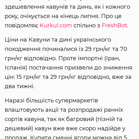
здешевлення кавунів та динь, як і кожного
року, очікується на кінець липня. Про це
повідомляє
Kurkul.com
спільно з
FreshBot
.
Ціни на Кавуни та дині українського
походження починалися із 29 грн/кг та 70
грн/кг відповідно. Проте імпортні (Іран,
Іспанія) постачання призвели до зниження
цін: 15 грн/кг та 29 грн/кг відповідно, вже за
два тижні.
Наразі більшість супермаркетів
влаштовують акції та розпродажі ранніх
сортів кавуна, так як багровий (пізній та
дешевий) кавун вже вже скоро надійде у
продаж. Купити смачні ягоди можна від 5