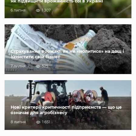
Як підвищити врожайність сої в Україні
6 липня
1 307
Страхування врожаю, як не «молитися» на дощ і
захистити свій бізнес
7 липня
525
Нові критерії критичності підприємств — що це
означає для агробізнесу
8 липня
1 651