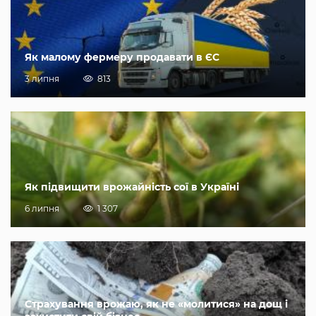
Як малому фермеру продавати в ЄС
3 липня
813
Як підвищити врожайність сої в Україні
6 липня
1 307
Страхування врожаю, як не «молитися» на дощ і