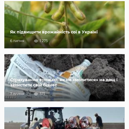
Як підвищити врожайність сої в Україні
6 липня
1 275
Страхування врожаю, як не «молитися» на дощ і
захистити свій бізнес
7 липня
513