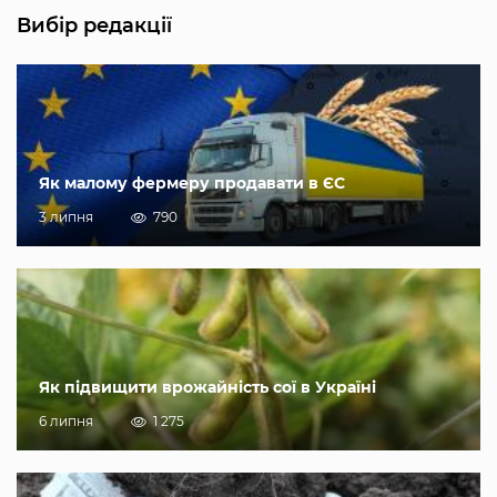
Вибір редакції
Як малому фермеру продавати в ЄС
3 липня
790
Як підвищити врожайність сої в Україні
6 липня
1 275