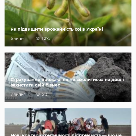
Як підвищити врожайність сої в Україні
6 липня
1 275
Страхування врожаю, як не «молитися» на дощ і
захистити свій бізнес
7 липня
513
Нові критерії критичності підприємств — що це