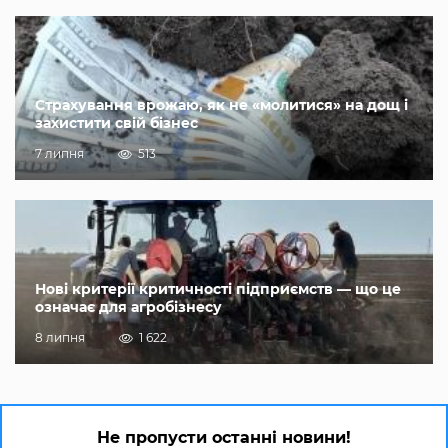
Страхування врожаю, як не «молитися» на дощ і
захистити свій бізнес
7 липня
513
Нові критерії критичності підприємств — що це
означає для агробізнесу
8 липня
1 622
Не пропусти останні новини!