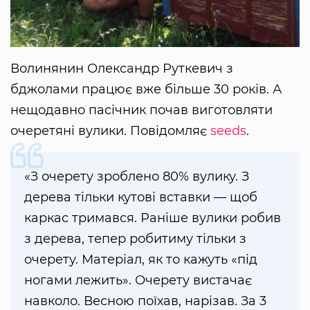
Волинянин Олександр Руткевич з
бджолами працює вже більше 30 років. А
нещодавно пасічник почав виготовляти
очеретяні вулики. Повідомляє
seeds
.
«З очерету зроблено 80% вулику. З
дерева тільки кутові вставки — щоб
каркас тримався. Раніше вулики робив
з дерева, тепер робитиму тільки з
очерету. Матеріал, як то кажуть «під
ногами лежить». Очерету вистачає
навколо. Весною поїхав, нарізав. За 3