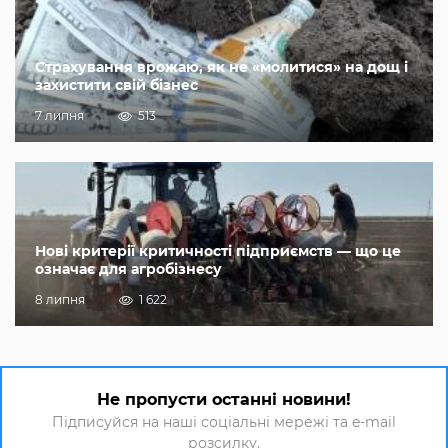
Страхування врожаю, як не «молитися» на дощ і
захистити свій бізнес
7 липня
513
Нові критерії критичності підприємств — що це
означає для агробізнесу
8 липня
1 622
Не пропусти останні новини!
Підписуйся на наші соціальні мережі та e-mail
розсилку.