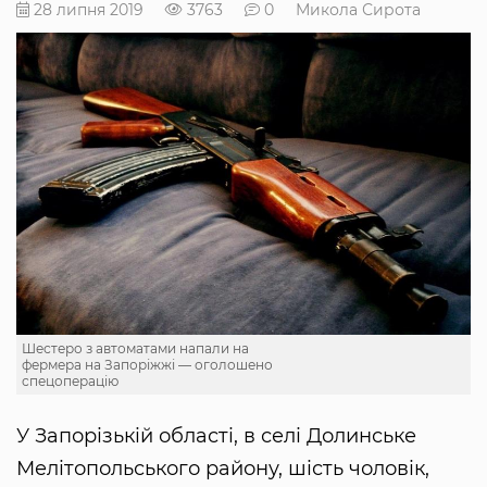
28 липня 2019
3763
0
Микола Сирота
Шестеро з автоматами напали на
фермера на Запоріжжі — оголошено
спецоперацію
У Запорізькій області, в селі Долинське
Мелітопольського району, шість чоловік,