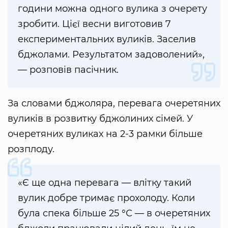
години можна одного вулика з очерету
зробити. Цієї весни виготовив 7
експериментальних вуликів. Заселив
бджолами. Результатом задоволений»,
— розповів пасічник.
За словами бджоляра, перевага очеретяних
вуликів в розвитку бджолиних сімей. У
очеретяних вуликах на 2-3 рамки більше
розплоду.
«Є ще одна перевага — влітку такий
вулик добре тримає прохолоду. Коли
була спека більше 25 °С — в очеретяних