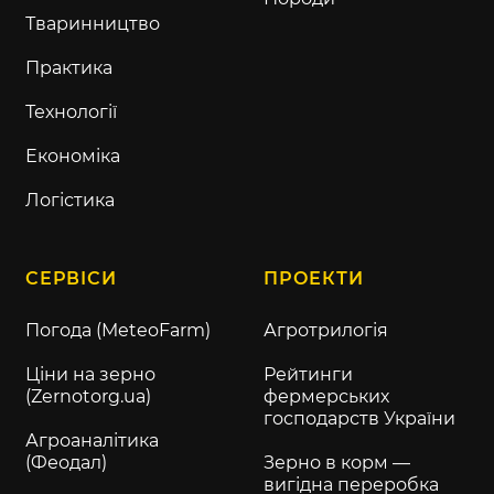
Тваринництво
Практика
Технології
Економіка
Логістика
СЕРВІСИ
ПРОЕКТИ
Погода (MeteoFarm)
Агротрилогія
Ціни на зерно
Рейтинги
(Zernotorg.ua)
фермерських
господарств України
Агроаналітика
(Феодал)
Зерно в корм —
вигідна переробка