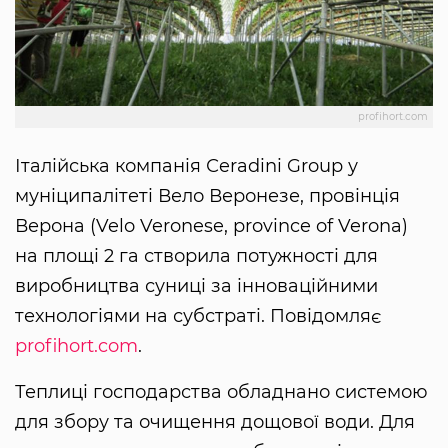
profihort.com
Італійська компанія Сeradini Group у
муніципалітеті Вело Веронезе, провінція
Верона (Velo Veronese, province of Verona)
на площі 2 га створила потужності для
виробництва суниці за інноваційними
технологіями на субстраті. Повідомляє
profihort.com
.
Теплиці господарства обладнано системою
для збору та очищення дощової води. Для