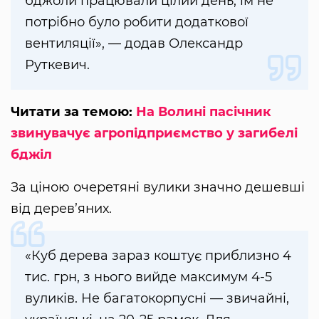
бджоли працювали цілий день, їм не
потрібно було робити додаткової
вентиляції», — додав Олександр
Руткевич.
Читати за темою:
На Волині пасічник
звинувачує агропідприємство у загибелі
бджіл
За ціною очеретяні вулики значно дешевші
від дерев’яних.
«Куб дерева зараз коштує приблизно 4
тис. грн, з нього вийде максимум 4-5
вуликів. Не багатокорпусні — звичайні,