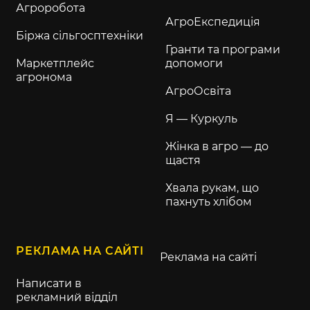
Агроробота
АгроЕкспедиція
Біржа сільгосптехніки
Гранти та програми
Маркетплейс
допомоги
агронома
АгроОсвіта
Я — Куркуль
Жінка в агро — до
щастя
Хвала рукам, що
пахнуть хлібом
РЕКЛАМА НА САЙТІ
Реклама на сайті
Написати в
рекламний відділ