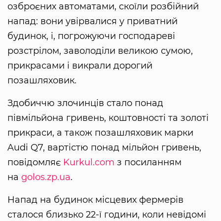
озброєних автоматами, скоїли розбійний
напад: вони увірвалися у приватний
будинок, і, погрожуючи господареві
розстрілом, заволоділи великою сумою,
прикрасами і викрали дорогий
позашляховик.
Здобиччю злочинців стало понад
півмільйона гривень, коштовності та золоті
прикраси, а також позашляховик марки
Audi Q7, вартістю понад мільйон гривень,
повідомляє
Kurkul.com
з посиланням
на
golos.zp.ua
.
Напад на будинок місцевих фермерів
сталося близько 22-ї години, коли невідомі