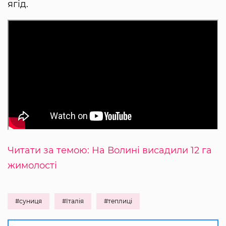
ягід.
Читати за темою: На Волині висадили 12 га
жимолості
#суниця
#Італія
#теплиці