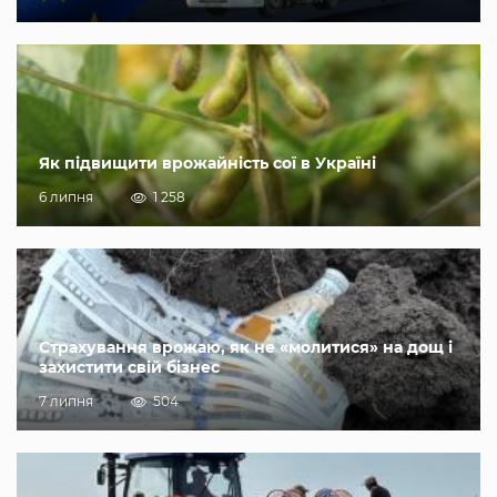
Як підвищити врожайність сої в Україні
6 липня
1 258
Страхування врожаю, як не «молитися» на дощ і
захистити свій бізнес
7 липня
504