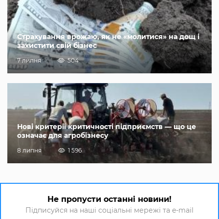
Страхування врожаю, як не «молитися» на дощ і
захистити свій бізнес
7 липня
504
Нові критерії критичності підприємств — що це
означає для агробізнесу
8 липня
1 596
Не пропусти останні новини!
Підписуйся на наші соціальні мережі та e-mail