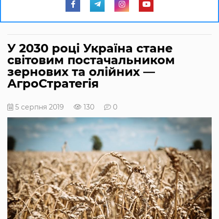
У 2030 році Україна стане
світовим постачальником
зернових та олійних —
АгроСтратегія
5 серпня 2019
130
0