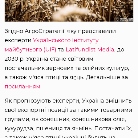
Згідно АгроСтратегії, яку представили
експерти
Українського інституту
майбутнього (UIF)
та
Latifundist Media
, до
2030 р. Україна стане світовим
постачальник зернових та олійних культур,
а також м'яса птиці та яєць. Детальніше за
посиланням
.
Як прогнозують експерти, Україна зміцнить
свої експортні позиції за такими товарними
групами, як соняшник, соняшникова олія,
кукурудза, пшениця та ячмінь. Постачати їх,
а також м'ясо птиці українці будуть на