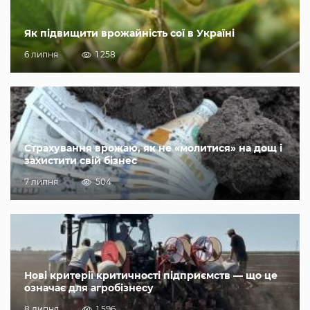
Як підвищити врожайність сої в Україні
6 липня
1 258
Страхування врожаю, як не «молитися» на дощ і
захистити свій бізнес
7 липня
504
Нові критерії критичності підприємств — що це
означає для агробізнесу
8 липня
1 596