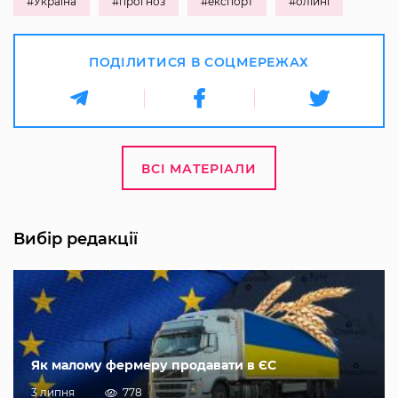
#Україна
#прогноз
#експорт
#олійні
ПОДІЛИТИСЯ В СОЦМЕРЕЖАХ
ВСІ МАТЕРІАЛИ
Вибір редакції
Як малому фермеру продавати в ЄС
3 липня
778