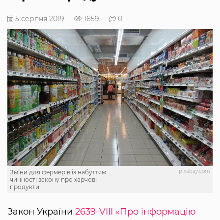
5 серпня 2019
1659
0
pixabay.com
Зміни для фермерів із набуттям
чинності закону про харчові
продукти
Закон України
2639-VIII «Про інформацію