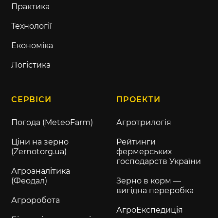
Практика
Технології
Економіка
Логістика
СЕРВІСИ
ПРОЕКТИ
Погода (MeteoFarm)
Агротрилогія
Ціни на зерно
Рейтинги
(Zernotorg.ua)
фермерських
господарств України
Агроаналітика
(Феодал)
Зерно в корм —
вигідна переробка
Агроробота
АгроЕкспедиція