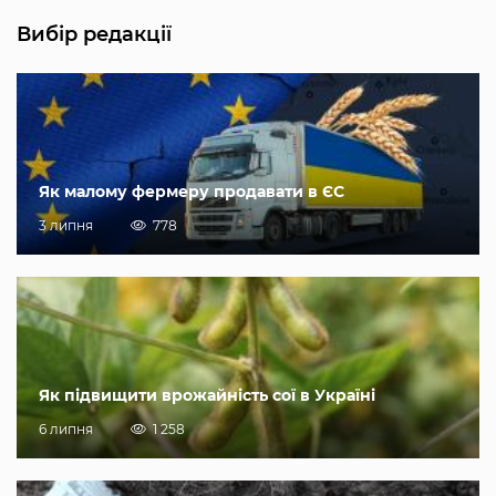
Вибір редакції
Як малому фермеру продавати в ЄС
3 липня
778
Як підвищити врожайність сої в Україні
6 липня
1 258