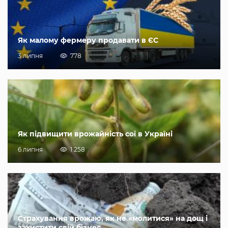
Як малому фермеру продавати в ЄС
3 липня
778
Як підвищити врожайність сої в Україні
6 липня
1 258
Страхування врожаю, як не «молитися» на дощ і
захистити свій бізнес