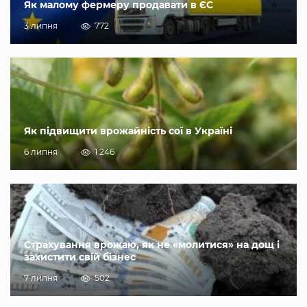
Як малому фермеру продавати в ЄС
3 липня
772
Як підвищити врожайність сої в Україні
6 липня
1 246
Страхування врожаю, як не «молитися» на дощ і
захистити свій бізнес
7 липня
502