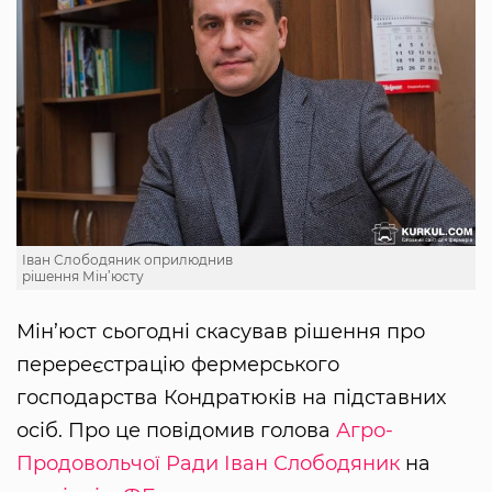
Іван Слободяник оприлюднив
рішення Мін’юсту
Мін’юст сьогодні скасував рішення про
перереєстрацію фермерського
господарства Кондратюків на підставних
осіб. Про це повідомив голова
Агро-
Продовольчої Ради
Іван Слободяник
на