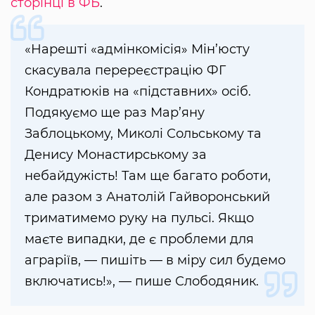
сторінці в ФБ
.
«Нарешті «адмінкомісія» Мін’юсту
скасувала перереєстрацію ФГ
Кондратюків на «підставних» осіб.
Подякуємо ще раз Мар’яну
Заблоцькому, Миколі Сольському та
Денису Монастирському за
небайдужість! Там ще багато роботи,
але разом з Анатолій Гайворонський
триматимемо руку на пульсі. Якщо
маєте випадки, де є проблеми для
аграріїв, — пишіть — в міру сил будемо
включатись!», — пише Слободяник.