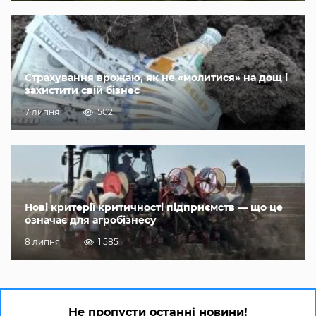
Страхування врожаю, як не «молитися» на дощ і
захистити свій бізнес
7 липня
502
Нові критерії критичності підприємств — що це
означає для агробізнесу
8 липня
1 585
Не пропусти останні новини!