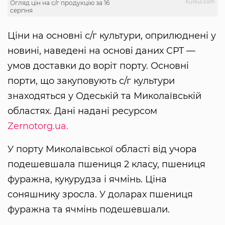
Kurkul.com
Огляд цін на с/г продукцію за 16
серпня
Ціни на основні с/г культури, оприлюднені у
новині, наведені на основі даних CPT —
умов доставки до воріт порту. Основні
порти, що закуповують с/г культури
знаходяться у Одеській та Миколаївській
областях. Дані надані ресурсом
Zernotorg.ua.
У порту Миколаївської області від учора
подешевшала пшениця 2 класу, пшениця
фуражна, кукурудза і ячмінь. Ціна
соняшнику зросла. У доларах пшениця
фуражна та ячмінь подешевшали.