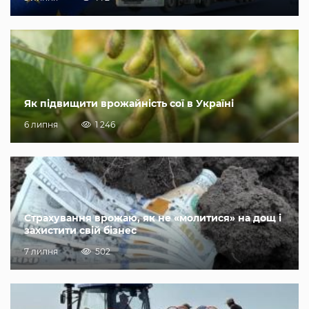
Як підвищити врожайність сої в Україні
6 липня
1 246
Страхування врожаю, як не «молитися» на дощ і
захистити свій бізнес
7 липня
502