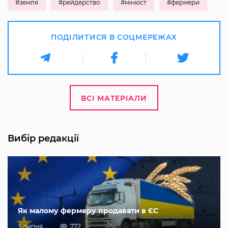
#земля
#рейдерство
#мінюст
#фермери
ПОДІЛИТИСЯ В СОЦМЕРЕЖАХ
ВСІ МАТЕРІАЛИ
Вибір редакції
Як малому фермеру продавати в ЄС
3 липня
772