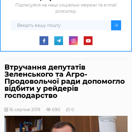
Підписуйся на наші соціальні мережі та e-mail
розсилку.
Втручання депутатів
Зеленського та Агро-
Продовольчої ради допомогло
відбити у рейдерів
господарство
16 серпня 2019
690
0