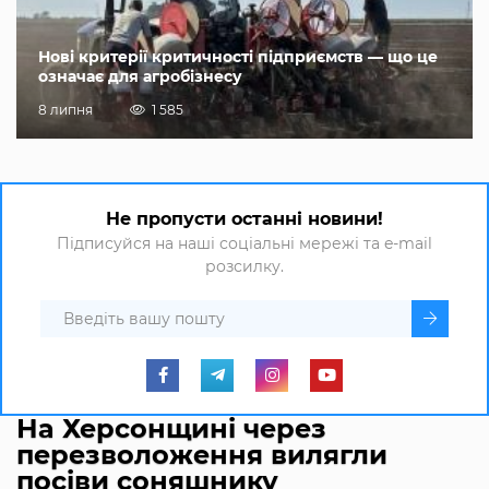
Нові критерії критичності підприємств — що це
означає для агробізнесу
8 липня
1 585
Не пропусти останні новини!
Підписуйся на наші соціальні мережі та e-mail
розсилку.
На Херсонщині через
перезволоження вилягли
посіви соняшнику