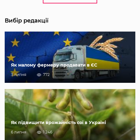
Вибір редакції
Як малому фермеру продавати в ЄС
3 липня
772
Як підвищити врожайність сої в Україні
6 липня
1 246