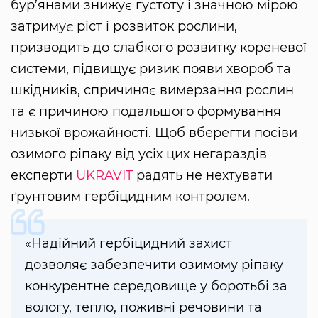
бур’янами знижує густоту і значною мірою
затримує ріст і розвиток рослини,
призводить до слабкого розвитку кореневої
системи, підвищує ризик появи хвороб та
шкідників, спричиняє вимерзання рослин
та є причиною подальшого формування
низької врожайності. Щоб вберегти посіви
озимого ріпаку від усіх цих негараздів
експерти
UKRAVIT
радять не нехтувати
ґрунтовим гербіцидним контролем.
«Надійний гербіцидний захист
дозволяє забезпечити озимому ріпаку
конкурентне середовище у боротьбі за
вологу, тепло, поживні речовини та