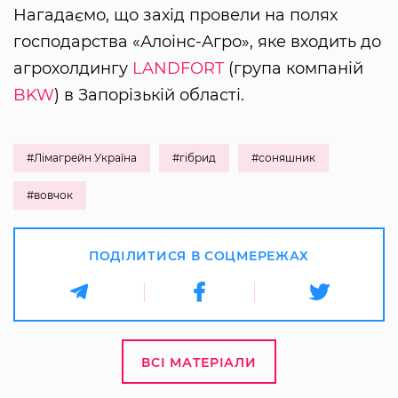
Нагадаємо, що захід провели на полях
господарства «Алоінс-Агро», яке входить до
агрохолдингу
LANDFORT
(група компаній
BKW
) в Запорізькій області.
#Лімагрейн Україна
#гібрид
#соняшник
#вовчок
ПОДІЛИТИСЯ В СОЦМЕРЕЖАХ
ВСІ МАТЕРІАЛИ