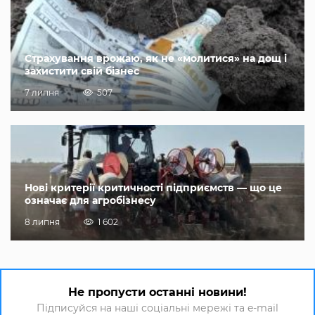
Страхування врожаю, як не «молитися» на дощ і
захистити свій бізнес
7 липня
507
Нові критерії критичності підприємств — що це
означає для агробізнесу
8 липня
1 602
Не пропусти останні новини!
Підписуйся на наші соціальні мережі та e-mail