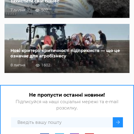
захистити свій бізнес
7 липня
507
Нові критерії критичності підприємств — що це
означає для агробізнесу
8 липня
1 602
Не пропусти останні новини!
Підписуйся на наші соціальні мережі та e-mail
розсилку.