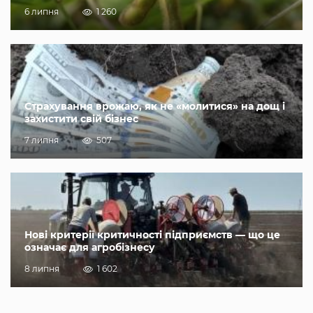
6 липня
1 260
Страхування врожаю, як не «молитися» на дощ і
захистити свій бізнес
7 липня
507
Нові критерії критичності підприємств — що це
означає для агробізнесу
8 липня
1 602