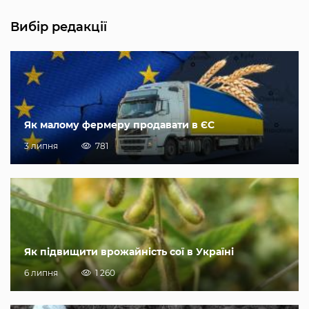
Вибір редакції
Як малому фермеру продавати в ЄС
3 липня
781
Як підвищити врожайність сої в Україні
6 липня
1 260