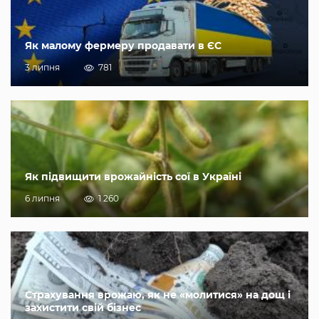
Як малому фермеру продавати в ЄС
3 липня
781
Як підвищити врожайність сої в Україні
6 липня
1 260
Страхування врожаю, як не «молитися» на дощ і
захистити свій бізнес