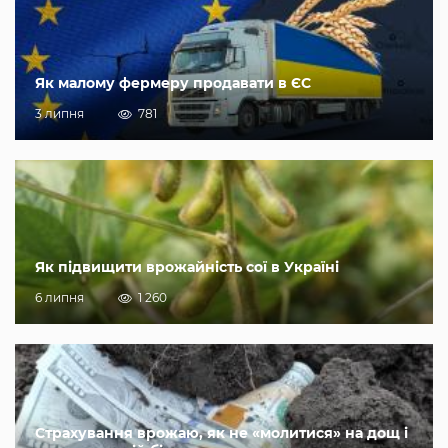
Як малому фермеру продавати в ЄС
3 липня
781
Як підвищити врожайність сої в Україні
6 липня
1 260
Страхування врожаю, як не «молитися» на дощ і