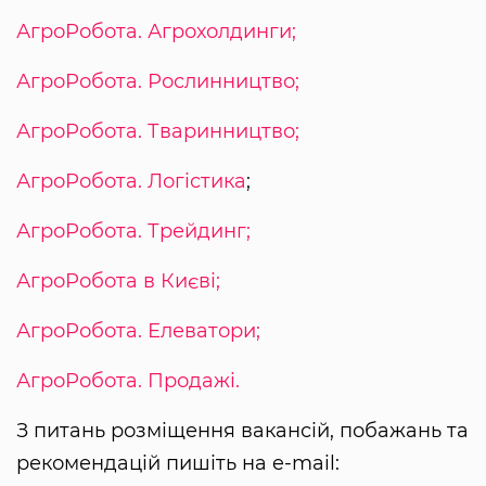
АгроРобота. Агрохолдинги;
АгроРобота. Рослинництво;
АгроРобота. Тваринництво;
АгроРобота. Логістика
;
АгроРобота. Трейдинг;
АгроРобота в Києві;
АгроРобота. Елеватори;
АгроРобота. Продажі.
З питань розміщення вакансій, побажань та
рекомендацій пишіть на e-mail: