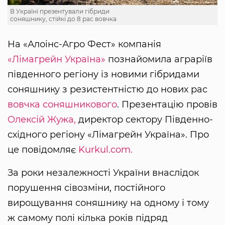
В Україні презентували гібриди
соняшнику, стійкі до 8 рас вовчка
На «Алоінс-Агро Фест» компанія
«Лімагрейн Україна»
познайомила аграріїв
південного регіону із новими гібридами
соняшнику з резистентністю до нових рас
вовчка соняшникового
. Презентацію провів
Олексій Жужа,
директор сектору Південно-
східного регіону «Лімагрейн Україна». Про
це повідомляє
Kurkul.com.
За роки незалежності України внаслідок
порушення сівозміни, постійного
вирощування соняшнику на одному і тому
ж самому полі кілька років підряд