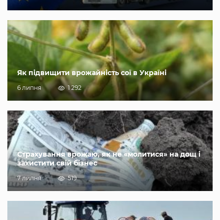
Як підвищити врожайність сої в Україні
6 липня
1 292
Страхування врожаю, як не «молитися» на дощ і
захистити свій бізнес
7 липня
519