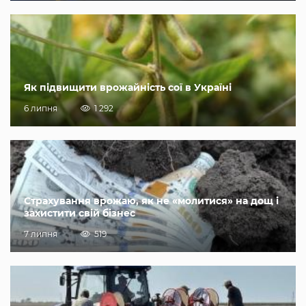
Як підвищити врожайність сої в Україні
6 липня
1 292
Страхування врожаю, як не «молитися» на дощ і
захистити свій бізнес
7 липня
519