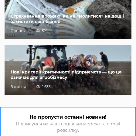
Страхування врожаю, як не «молитися» на дощ і
захистити свій бізнес
7 липня
519
Нові критерії критичності підприємств — що це
означає для агробізнесу
8 липня
1 633
Не пропусти останні новини!
Підписуйся на наші соціальні мережі та e-mail
розсилку.