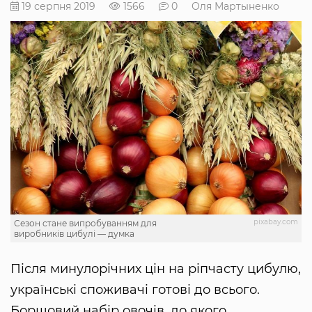
19 серпня 2019
1566
0
Оля Мартыненко
pixabay.com
Сезон стане випробуванням для
виробників цибулі — думка
Після минулорічних цін на ріпчасту цибулю,
українські споживачі готові до всього.
Борщовий набір овочів, до якого