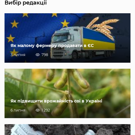
Вибір редакції
Як малому фермеру продавати в ЄС
3 липня
798
Як підвищити врожайність сої в Україні
6 липня
1 292