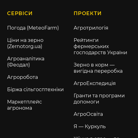
СЕРВІСИ
ПРОЕКТИ
Погода (MeteoFarm)
Агротрилогія
Ціни на зерно
Рейтинги
(Zernotorg.ua)
фермерських
господарств України
Агроаналітика
(Феодал)
Зерно в корм —
вигідна переробка
Агроробота
АгроЕкспедиція
Біржа сільгосптехніки
Гранти та програми
Маркетплейс
допомоги
агронома
АгроОсвіта
Я — Куркуль