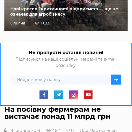
Нові критерії критичності підприємств — що це
означає для агробізнесу
8 липня
1 633
Не пропусти останні новини!
Підписуйся на наші соціальні мережі та e-mail
розсилку.
На посівну фермерам не
вистачає понад 11 млрд грн
19 серпня 2019
462
0
Оля Мартыненко