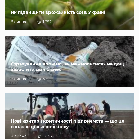
Як підвищити врожайність сої в Україні
6 липня
1 292
Страхування врожаю, як не «молитися» на дощ і
захистити свій бізнес
7 липня
519
Нові критерії критичності підприємств — що це
означає для агробізнесу
8 липня
1 633