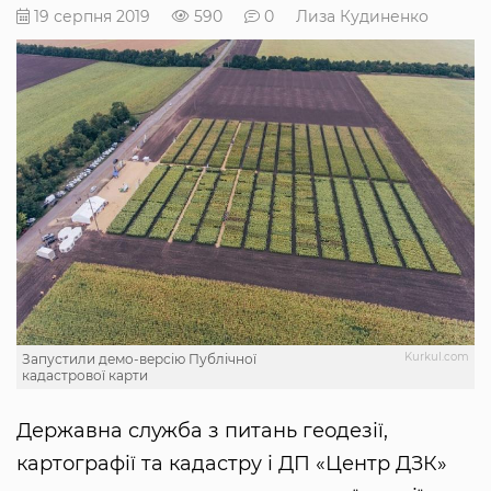
19 серпня 2019
590
0
Лиза Кудиненко
Kurkul.com
Запустили демо-версію Публічної
кадастрової карти
Державна служба з питань геодезії,
картографії та кадастру і ДП «Центр ДЗК»