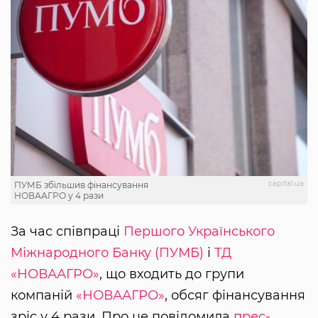
capital.ua
ПУМБ збільшив фінансування
НОВААГРО у 4 рази
За час співпраці
Першого Українського
Міжнародного Банку (ПУМБ)
і
ТД
«НОВААГРО»
, що входить до групи
компаній
«НОВААГРО»
, обсяг фінансування
зріс у 4 рази. Про це повідомила
прес-