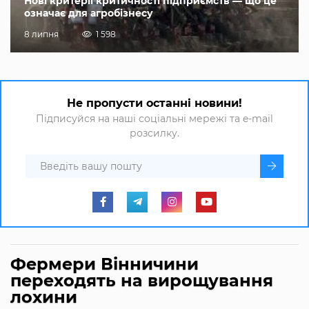
Нові критерії критичності підприємств — що це
означає для агробізнесу
8 липня
1 598
Не пропусти останні новини!
Підписуйся на наші соціальні мережі та e-mail
розсилку.
Фермери Вінничини
переходять на вирощування
лохини