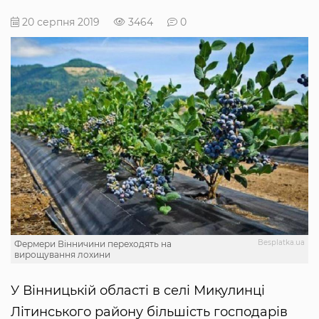
20 серпня 2019
3464
0
Besplatka.ua
Фермери Вінничини переходять на
вирощування лохини
У Вінницькій області в селі Микулинці
Літинського району більшість господарів