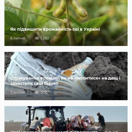
Як підвищити врожайність сої в Україні
6 липня
1 260
Страхування врожаю, як не «молитися» на дощ і
захистити свій бізнес
7 липня
506