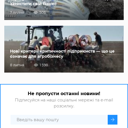
захистити свій бізнес
7 липня
506
Нові критерії критичності підприємств — що це
означає для агробізнесу
8 липня
1 598
Не пропусти останні новини!
Підписуйся на наші соціальні мережі та e-mail
розсилку.