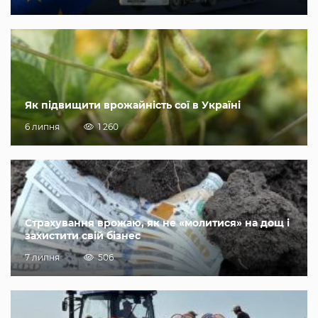
Як підвищити врожайність сої в Україні
6 липня
1 260
Страхування врожаю, як не «молитися» на дощ і
захистити свій бізнес
7 липня
506