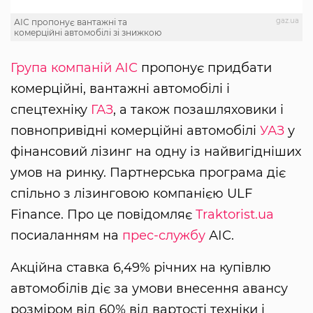
gaz.ua
АІС пропонує вантажні та
комерційні автомобілі зі знижкою
Група компаній АІС
пропонує придбати
комерційні, вантажні автомобілі і
спецтехніку
ГАЗ
, а також позашляховики і
повнопривідні комерційні автомобілі
УАЗ
у
фінансовий лізинг на одну із найвигідніших
умов на ринку. Партнерська програма діє
спільно з лізинговою компанією ULF
Finance. Про це повідомляє
Traktorist.ua
посиаланням на
прес-службу
АІС.
Акційна ставка 6,49% річних на купівлю
автомобілів діє за умови внесення авансу
розміром від 60% від вартості техніки і