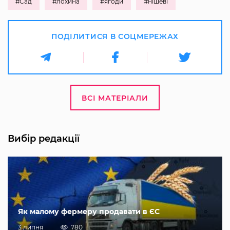
#Сад
#лохина
#ягоди
#нішеві
ПОДІЛИТИСЯ В СОЦМЕРЕЖАХ
ВСІ МАТЕРІАЛИ
Вибір редакції
Як малому фермеру продавати в ЄС
3 липня
780