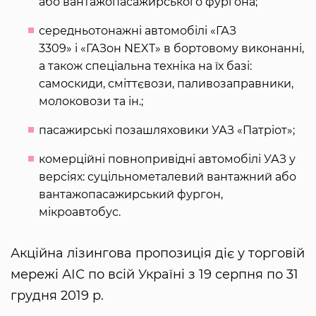
або вантажопасажирського фургона;
середньотонажні автомобілі «ГАЗ
3309» і «ГАЗон NEXT» в бортовому виконанні,
а також спеціальна техніка на їх базі:
самоскиди, сміттєвози, паливозаправники,
молоковози та ін.;
пасажирські позашляховики УАЗ «Патріот»;
комерційні повнопривідні автомобілі УАЗ у
версіях: суцільнометалевий вантажний або
вантажопасажирський фургон,
мікроавтобус.
Акційна лізингова пропозиція діє у торговій
мережі АІС по всій Україні з 19 серпня по 31
грудня 2019 р.