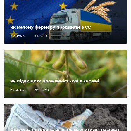
Як малому фермеру продавати в ЄС
3 липня
780
Як підвищити врожайність сої в Україні
6 липня
1 260
Страхування врожаю, як не «молитися» на дощ і