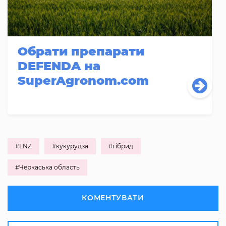
Обрати препарати
DEFENDA на
SuperAgronom.com
#LNZ
#кукурудза
#гібрид
#Черкаська область
КОМЕНТУВАТИ