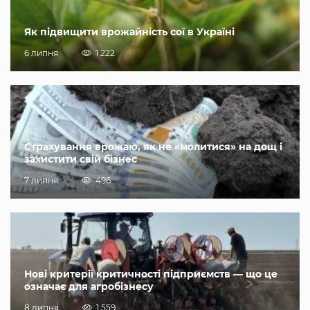
Як підвищити врожайність сої в Україні
6 липня
1 222
Страхування врожаю, як не «молитися» на дощ і
захистити свій бізнес
7 липня
496
Нові критерії критичності підприємств — що це
означає для агробізнесу
8 липня
1 559