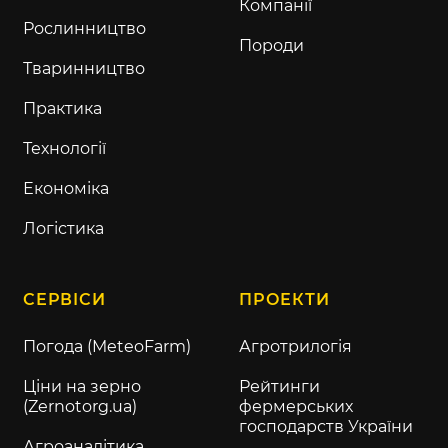
Компанії
Рослинництво
Породи
Тваринництво
Практика
Технології
Економіка
Логістика
СЕРВІСИ
ПРОЕКТИ
Погода (MeteoFarm)
Агротрилогія
Ціни на зерно
Рейтинги
(Zernotorg.ua)
фермерських
господарств України
Агроаналітика