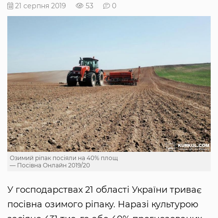
21 серпня 2019
53
0
Озимий ріпак посіяли на 40% площ
— Посівна Онлайн 2019/20
У господарствах 21 області України триває
посівна озимого ріпаку. Наразі культурою