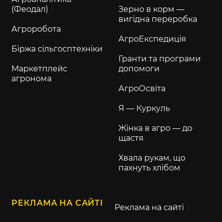
(Феодал)
Зерно в корм —
вигідна переробка
Агроробота
АгроЕкспедиція
Біржа сільгосптехніки
Гранти та програми
Маркетплейс
допомоги
агронома
АгроОсвіта
Я — Куркуль
Жінка в агро — до
щастя
Хвала рукам, що
пахнуть хлібом
РЕКЛАМА НА САЙТІ
Реклама на сайті