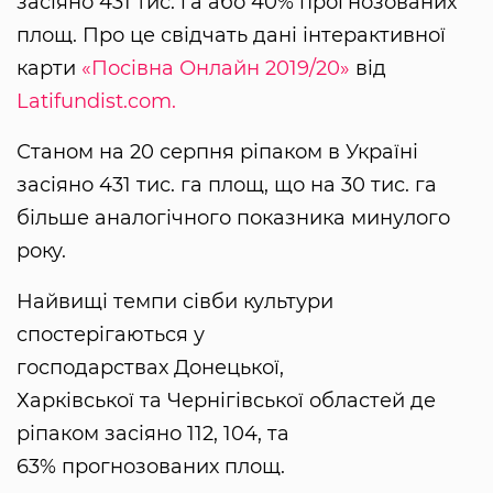
засіяно 431 тис. га або 40% прогнозованих
площ. Про це свідчать дані інтерактивної
карти
«Посівна Онлайн 2019/20»
від
Latifundist.com.
Станом на 20 серпня ріпаком в Україні
засіяно 431 тис. га площ, що на 30 тис. га
більше аналогічного показника минулого
року.
Найвищі темпи сівби культури
спостерігаються у
господарствах Донецької,
Харківської та Чернігівської областей де
ріпаком засіяно 112, 104, та
63% прогнозованих площ.