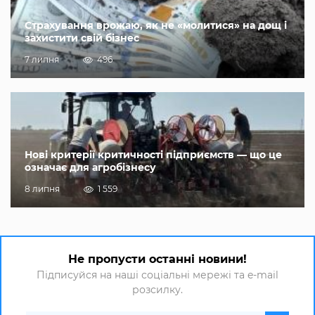
Страхування врожаю, як не «молитися» на дощ і
захистити свій бізнес
7 липня
496
Нові критерії критичності підприємств — що це
означає для агробізнесу
8 липня
1 559
Не пропусти останні новини!
Підписуйся на наші соціальні мережі та e-mail
розсилку.