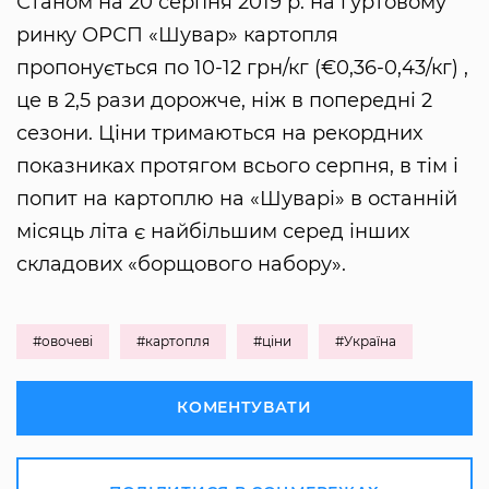
Станом на 20 серпня 2019 р. на гуртовому
ринку ОРСП «Шувар» картопля
пропонується по 10-12 грн/кг (€0,36-0,43/кг) ,
це в 2,5 рази дорожче, ніж в попередні 2
сезони. Ціни тримаються на рекордних
показниках протягом всього серпня, в тім і
попит на картоплю на «Шуварі» в останній
місяць літа є найбільшим серед інших
складових «борщового набору».
#овочеві
#картопля
#ціни
#Україна
КОМЕНТУВАТИ