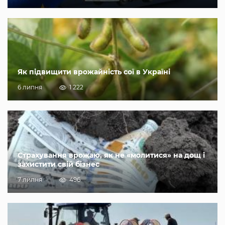
Як підвищити врожайність сої в Україні
6 липня
1 222
Страхування врожаю, як не «молитися» на дощ і
захистити свій бізнес
7 липня
496