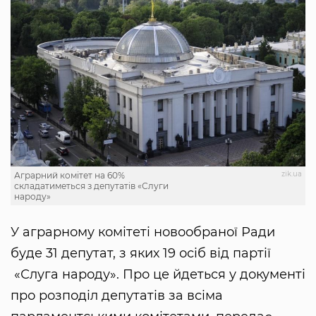
zik.ua
Аграрний комітет на 60%
складатиметься з депутатів «Слуги
народу»
У аграрному комітеті новообраної Ради
буде 31 депутат, з яких 19 осіб від партії
«Слуга народу». Про це йдеться у документі
про розподіл депутатів за всіма