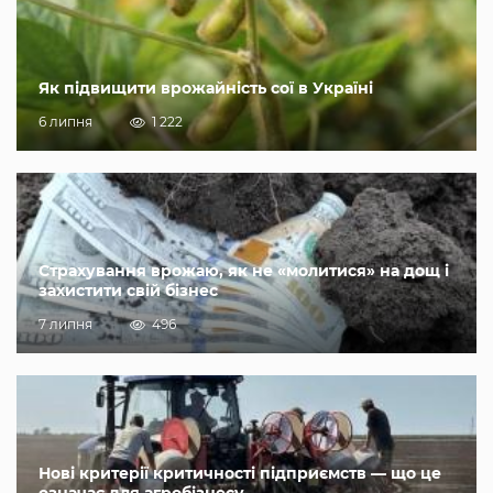
Як підвищити врожайність сої в Україні
6 липня
1 222
Страхування врожаю, як не «молитися» на дощ і
захистити свій бізнес
7 липня
496
Нові критерії критичності підприємств — що це