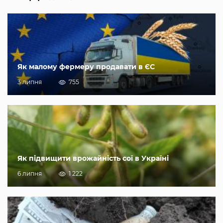
Як малому фермеру продавати в ЄС
3 липня
755
Як підвищити врожайність сої в Україні
6 липня
1 222