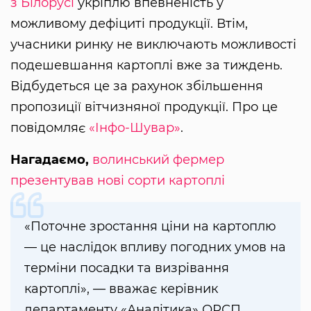
з Білорусі
укріплю впевненість у
можливому дефіциті продукції. Втім,
учасники ринку не виключають можливості
подешевшання картоплі вже за тиждень.
Відбудеться це за рахунок збільшення
пропозиції вітчизняної продукції. Про це
повідомляє
«Інфо-Шувар»
.
Нагадаємо,
волинський фермер
презентував нові сорти картоплі
«Поточне зростання ціни на картоплю
— це наслідок впливу погодних умов на
терміни посадки та визрівання
картоплі», — вважає керівник
департаменту «Аналітика» ОРСП