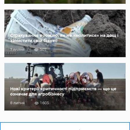
Страхування врожаю, як не «молитися» на дощ і
захистити свій бізнес
7 липня
507
Нові критерії критичності підприємств — що це
означає для агробізнесу
8 липня
1 603