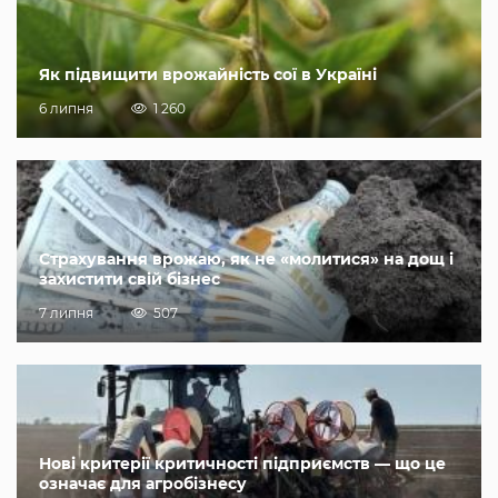
Як підвищити врожайність сої в Україні
6 липня
1 260
Страхування врожаю, як не «молитися» на дощ і
захистити свій бізнес
7 липня
507
Нові критерії критичності підприємств — що це
означає для агробізнесу