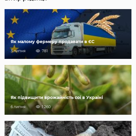
Як малому фермеру продавати в ЄС
3 липня
781
Як підвищити врожайність сої в Україні
6 липня
1 260