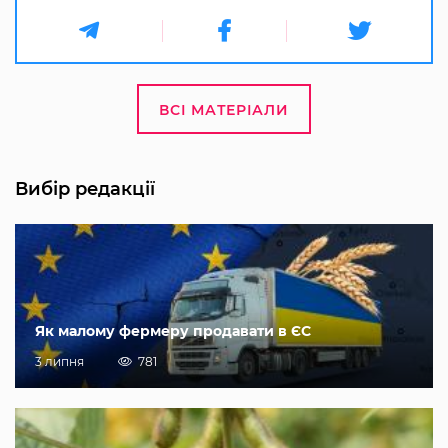
ВСІ МАТЕРІАЛИ
Вибір редакції
Як малому фермеру продавати в ЄС
3 липня
781