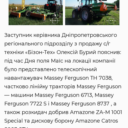
Заступник керівника Дніпропетровського
регіонального підрозділу з продажу с/г
техніки «Бізон-Тех» Олексій Бурий пояснив:
під час Дня поля Маїс на локації компанії
було представлено телескопічний
навантажувач Massey Ferguson TH 7038,
частково лінійку тракторів Massey Ferguson
— машини Massey Ferguson 6713, Massey
Ferguson 7722 S і Massey Ferguson 8737 , а
також розкидач добрив Amazone ZA-M 1001
Special та дискову борону Amazone Catros