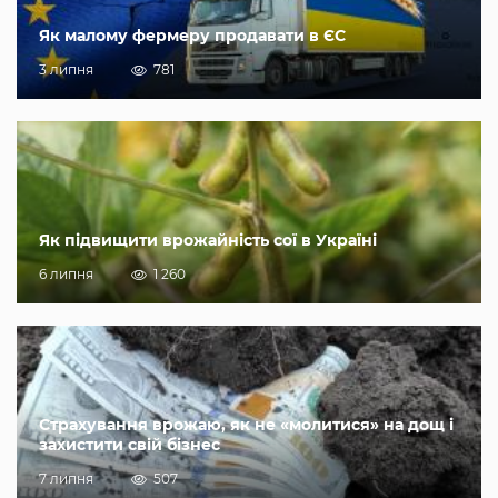
Як малому фермеру продавати в ЄС
3 липня
781
Як підвищити врожайність сої в Україні
6 липня
1 260
Страхування врожаю, як не «молитися» на дощ і
захистити свій бізнес
7 липня
507