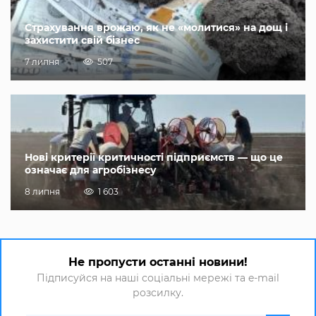
Страхування врожаю, як не «молитися» на дощ і
захистити свій бізнес
7 липня
507
Нові критерії критичності підприємств — що це
означає для агробізнесу
8 липня
1 603
Не пропусти останні новини!
Підписуйся на наші соціальні мережі та e-mail
розсилку.