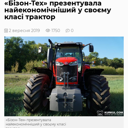
«Бізон-Тех» презентувала
найекономічніший у своєму
класі трактор
2 вересня 2019
1750
0
«Бізон-Тех» презентувала
найекономічніший у своєму класі