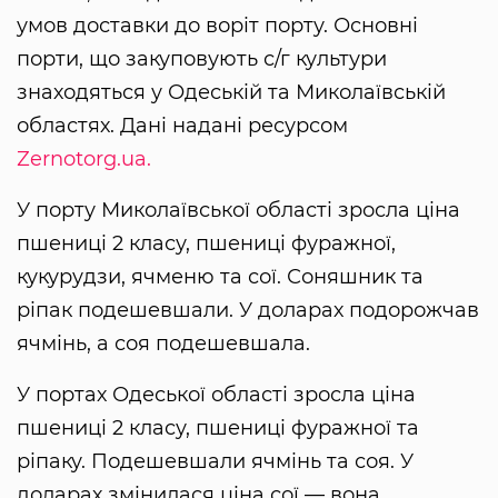
умов доставки до воріт порту. Основні
порти, що закуповують с/г культури
знаходяться у Одеській та Миколаївській
областях. Дані надані ресурсом
Zernotorg.ua.
У порту Миколаївської області зросла ціна
пшениці 2 класу, пшениці фуражної,
кукурудзи, ячменю та сої. Соняшник та
ріпак подешевшали. У доларах подорожчав
ячмінь, а соя подешевшала.
У портах Одеської області зросла ціна
пшениці 2 класу, пшениці фуражної та
ріпаку. Подешевшали ячмінь та соя. У
доларах змінилася ціна сої — вона