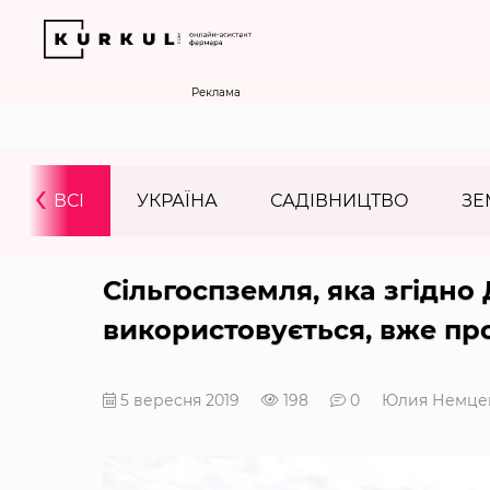
Реклама
‹
ВСІ
УКРАЇНА
САДІВНИЦТВО
ЗЕ
Сільгоспземля, яка згідно
використовується, вже пр
5 вересня 2019
198
0
Юлия Немце