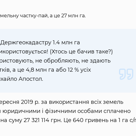
ельну частку-пай, а це 27 млн га.
 Держгеокадастру 1.4 млн га
користовується! (Хтось це бачив таке?)
ористовують, не обробляють, не здають
ів, а це 4,8 млн га або 12 % усіх
ихайло Апостол.
ересня 2019 р. за використання всіх земель
я юридичними і фізичними особами сплачено
а суму 27 321 114 грн. Це 640 гривень на 1 га с/