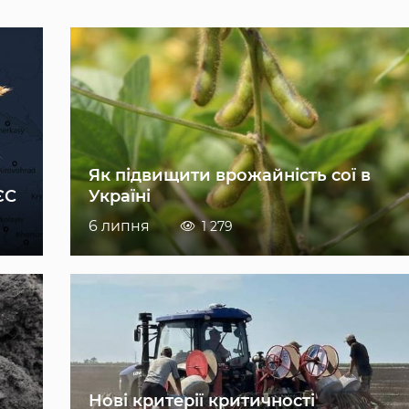
Як підвищити врожайність сої в
ЄС
Україні
6 липня
1 279
Нові критерії критичності