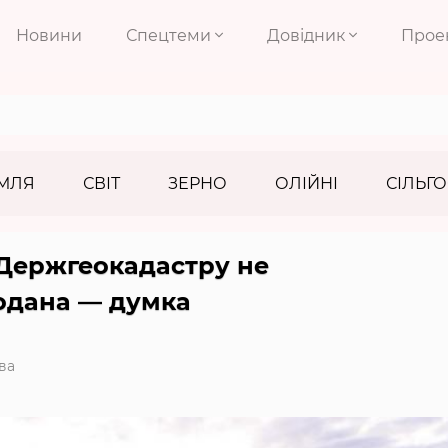
Новини
Спецтеми
Довідник
Прое
МЛЯ
СВІТ
ЗЕРНО
ОЛІЙНІ
СІЛЬГО
 Держгеокадастру не
одана — думка
ва