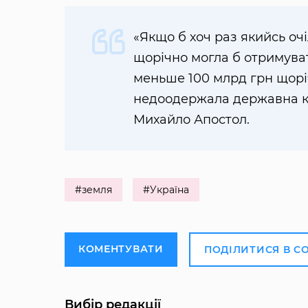
«Якщо б хоч раз якийсь очі
щорічно могла б отримуват
меньше 100 млрд грн щоріч
недоодержала державна ка
Михайло Апостол.
#земля
#Україна
КОМЕНТУВАТИ
ПОДІЛИТИСЯ В С
Вибір редакції