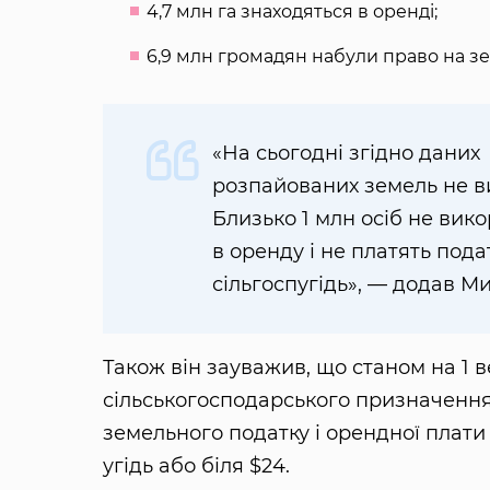
4,7 млн га знаходяться в оренді;
6,9 млн громадян набули право на зем
«На сьогодні згідно даних
розпайованих земель не ви
Близько 1 млн осіб не вик
в оренду і не платять податк
сільгоспугідь», — додав М
Також він зауважив, що станом на 1 в
сільськогосподарського призначенн
земельного податку і орендної плати н
угідь або біля $24.