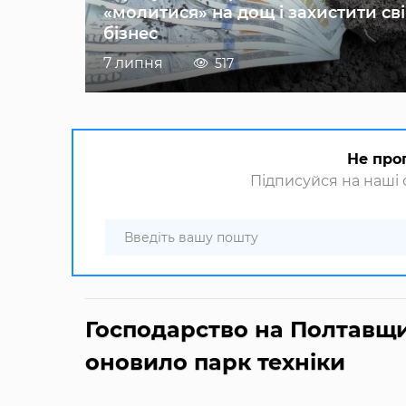
«молитися» на дощ і захистити св
бізнес
7 липня
517
Не про
Підписуйся на наші с
Господарство на Полтавщи
оновило парк техніки