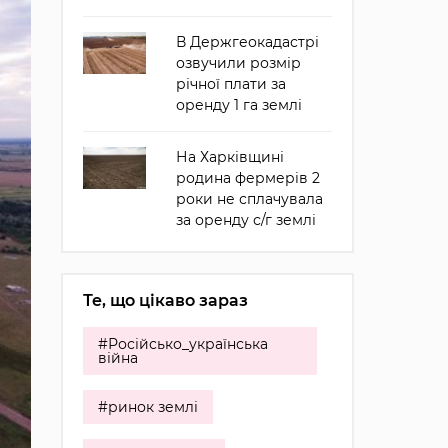
В Держгеокадастрі
озвучили розмір
річної плати за
оренду 1 га землі
На Харківщині
родина фермерів 2
роки не сплачувала
за оренду с/г землі
Те, що цікаво зараз
#Російсько_українська
війна
#ринок землі