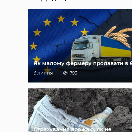
Як малому фермеру продавати в 
3 липня
793
Страхування врожаю, як не