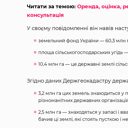
Читати за темою:
Оренда, оцінка, 
консультація
У своєму повідомленні він навів наст
земельний фонд України — 60,3 млн г
площа сільськогосподарських угідь — 4
10,4 млн га — це державні землі сіл
Згідно даних Держгеокадастру держав
3,2 млн га цих земель знаходиться у 
різноманітних державних організацій
2,5 млн га — знаходяться у запасі і в
бачив ці землі, які стоять пусткою і 