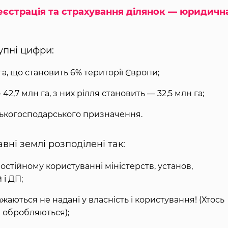
реєстрація та страхування ділянок — юридичн
упні цифри:
а, що становить 6% території Європи;
2,7 млн га, з них рілля становить — 32,5 млн га;
ьськогосподарського призначення.
ні землі розподілені так:
постійному користуванні міністерств, установ,
 і ДП;
важаються не надані у власність і користування! (Хтось
не обробляються);