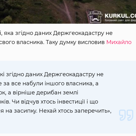
і, яка згідно даних Держгеокадастру не
 свого власника. Таку думку висловив
Михайло
 які згідно даних Держгеокадастру не
 за все набули іншого власника, а
к, а вірніше дерибан землі
ів. Чи відчув хтось інвестиції і що
 на засипку. Нехай хтось заперечить»,