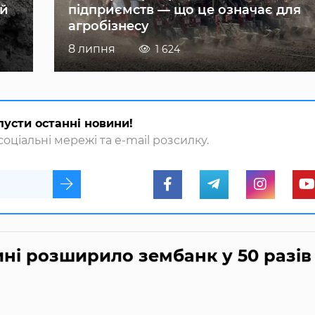
ій
підприємств — що це означає для
агробізнесу
8 липня
1 624
пусти останні новини!
оціальні мережі та e-mail розсилку.
ні розширило зембанк у 50 разів