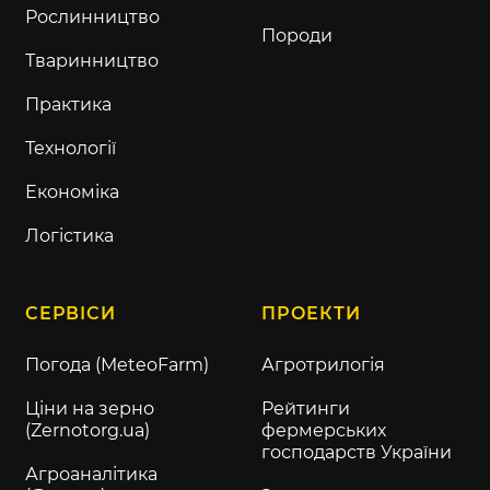
Рослинництво
Породи
Тваринництво
Практика
Технології
Економіка
Логістика
СЕРВІСИ
ПРОЕКТИ
Погода (MeteoFarm)
Агротрилогія
Ціни на зерно
Рейтинги
(Zernotorg.ua)
фермерських
господарств України
Агроаналітика