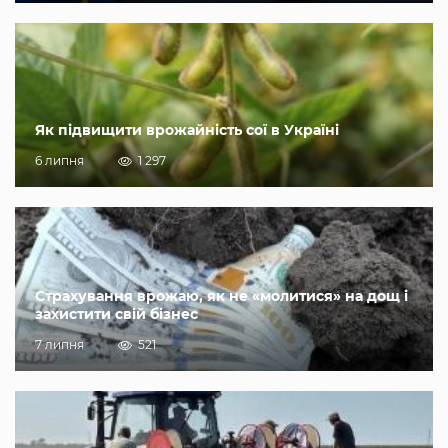
Як підвищити врожайність сої в Україні
6 липня
1 297
Страхування врожаю, як не «молитися» на дощ і
захистити свій бізнес
7 липня
521