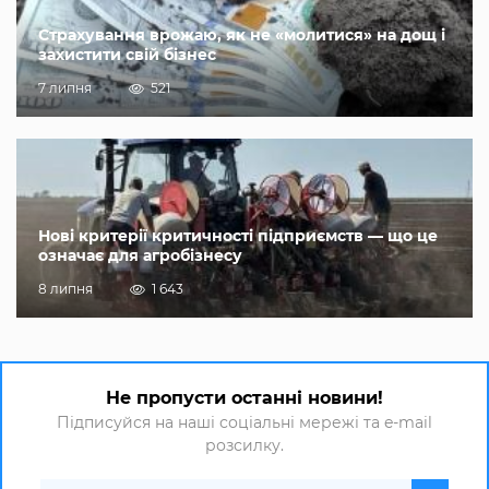
Страхування врожаю, як не «молитися» на дощ і
захистити свій бізнес
7 липня
521
Нові критерії критичності підприємств — що це
означає для агробізнесу
8 липня
1 643
Не пропусти останні новини!
Підписуйся на наші соціальні мережі та e-mail
розсилку.