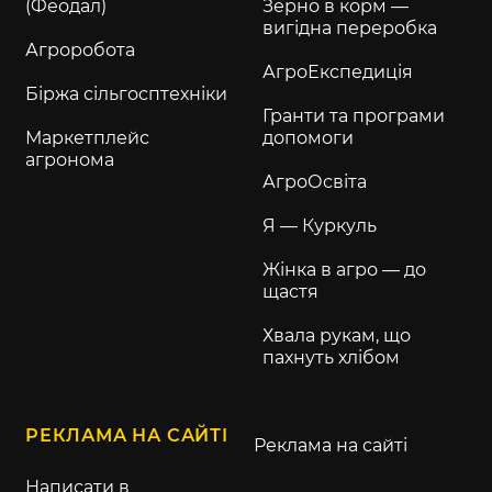
(Феодал)
Зерно в корм —
вигідна переробка
Агроробота
АгроЕкспедиція
Біржа сільгосптехніки
Гранти та програми
Маркетплейс
допомоги
агронома
АгроОсвіта
Я — Куркуль
Жінка в агро — до
щастя
Хвала рукам, що
пахнуть хлібом
РЕКЛАМА НА САЙТІ
Реклама на сайті
Написати в