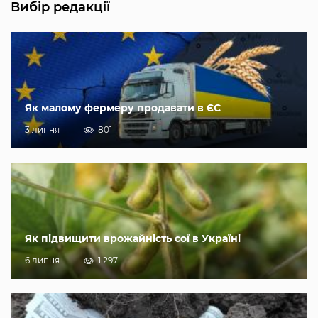
Вибір редакції
Як малому фермеру продавати в ЄС
3 липня
801
Як підвищити врожайність сої в Україні
6 липня
1 297