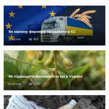
Як малому фермеру продавати в ЄС
3 липня
801
Як підвищити врожайність сої в Україні
6 липня
1 297