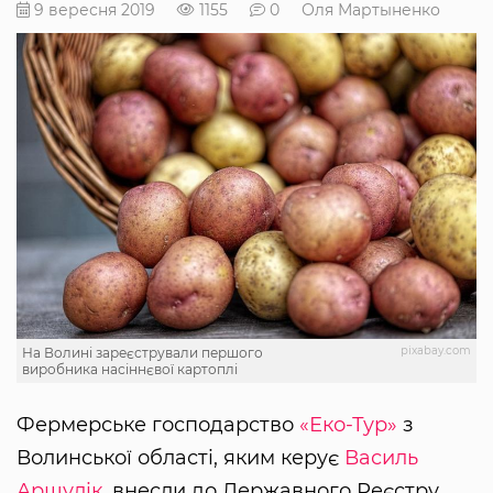
9 вересня 2019
1155
0
Оля Мартыненко
pixabay.com
На Волині зареєстрували першого
виробника насіннєвої картоплі
Фермерське господарство
«Еко-Тур»
з
Волинської області, яким керує
Василь
Аршулік,
внесли до Державного Реєстру