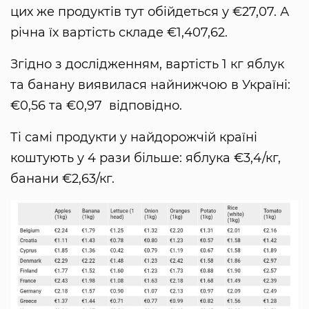
цих же продуктів тут обійдеться у €27,07. А
річна їх вартість складе €1,407,62.
Згідно з дослідженням, вартість 1 кг яблук
та банану виявилася найнижчою в Україні:
€0,56 та €0,97 відповідно.
Ті самі продукти у найдорожчій країні
коштують у 4 рази більше: яблука €3,4/кг,
банани €2,63/кг.