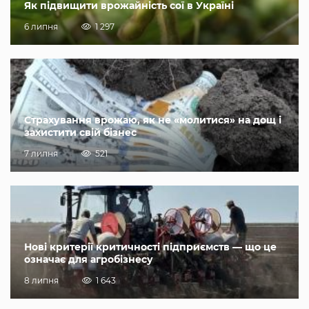
Як підвищити врожайність сої в Україні
6 липня
1 297
Страхування врожаю, як не «молитися» на дощ і
захистити свій бізнес
7 липня
521
Нові критерії критичності підприємств — що це
означає для агробізнесу
8 липня
1 643