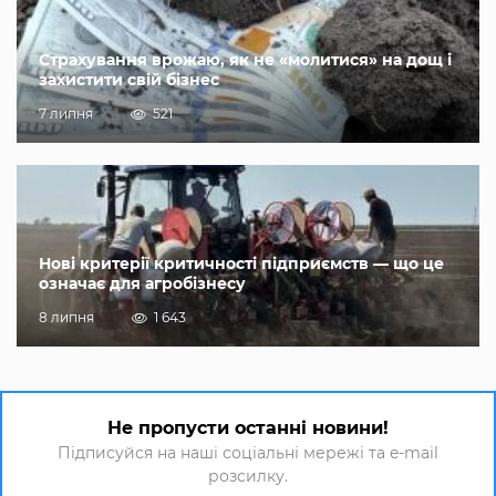
Страхування врожаю, як не «молитися» на дощ і
захистити свій бізнес
7 липня
521
Нові критерії критичності підприємств — що це
означає для агробізнесу
8 липня
1 643
Не пропусти останні новини!
Підписуйся на наші соціальні мережі та e-mail
розсилку.