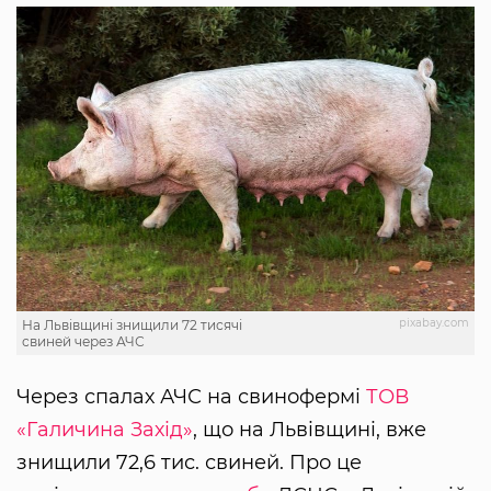
pixabay.com
На Львівщині знищили 72 тисячі
свиней через АЧС
Через спалах АЧС на свинофермі
ТОВ
«Галичина Захід»
, що на Львівщині, вже
знищили 72,6 тис. свиней. Про це