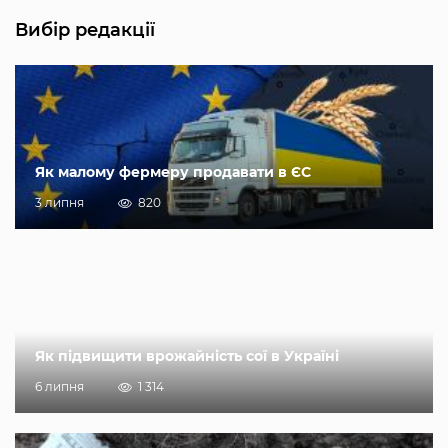
Вибір редакції
Як малому фермеру продавати в ЄС
3 липня
820
Як підвищити врожайність сої в Україні
6 липня
1 314