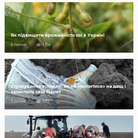
Як підвищити врожайність сої в Україні
6 липня
1 314
Страхування врожаю, як не «молитися» на дощ і
захистити свій бізнес
7 липня
530