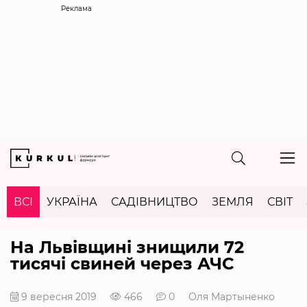
Реклама
ВСІ
УКРАЇНА
САДІВНИЦТВО
ЗЕМЛЯ
СВІТ
На Львівщині знищили 72
тисячі свиней через АЧС
9 вересня 2019
466
0
Оля Мартыненко