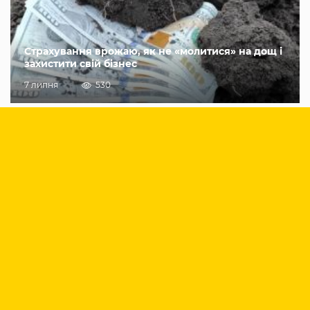
Страхування врожаю, як не «молитися» на дощ і
захистити свій бізнес
7 липня
530
Нові критерії критичності підприємств — що це
означає для агробізнесу
8 липня
1 663
Не пропусти останні новини!
Підписуйся на наші соціальні мережі та e-mail