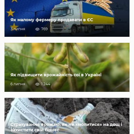
Як малому фермеру продавати в ЄС
3 липня
769
Як підвищити врожайність сої в Україні
6 липня
1 244
Страхування врожаю, як не «молитися» на дощ і
захистити свій бізнес