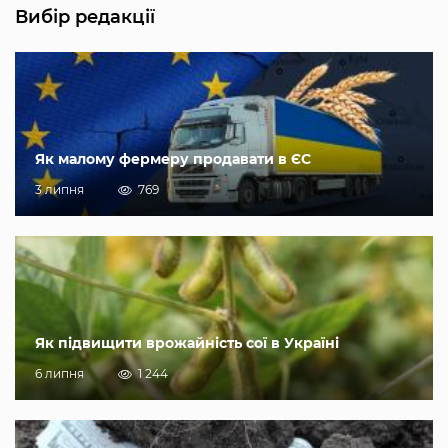
Вибір редакції
Як малому фермеру продавати в ЄС
3 липня
769
Як підвищити врожайність сої в Україні
6 липня
1 244