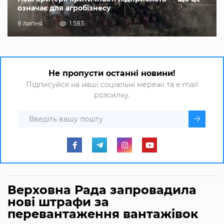
означає для агробізнесу
8 липня
1 583
Не пропусти останні новини!
Підписуйся на наші соціальні мережі та e-mail
розсилку.
Верховна Рада запровадила
нові штрафи за
перевантаження вантажівок