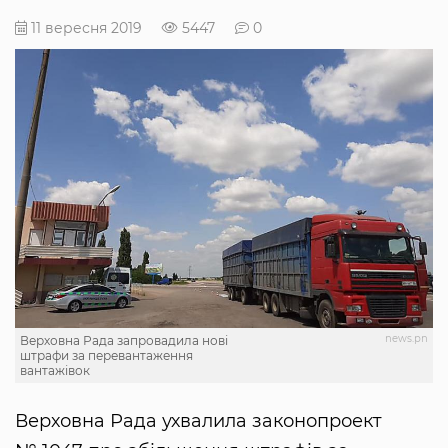
11 вересня 2019
5447
0
news.pn
Верховна Рада запровадила нові
штрафи за перевантаження
вантажівок
Верховна Рада ухвалила законопроект