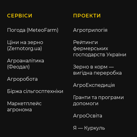
СЕРВІСИ
ПРОЕКТИ
Погода (MeteoFarm)
Агротрилогія
Ціни на зерно
Рейтинги
(Zernotorg.ua)
фермерських
господарств України
Агроаналітика
(Феодал)
Зерно в корм —
вигідна переробка
Агроробота
АгроЕкспедиція
Біржа сільгосптехніки
Гранти та програми
Маркетплейс
допомоги
агронома
АгроОсвіта
Я — Куркуль