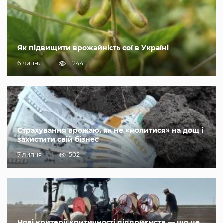
Як підвищити врожайність сої в Україні
6 липня
1 244
Страхування врожаю, як не «молитися» на дощ і
захистити свій бізнес
7 липня
502
Нові критерії критичності підприємств — що це