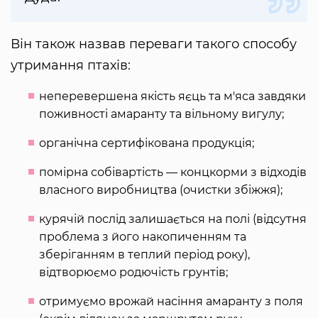
Він також назвав переваги такого способу
утримання птахів:
неперевершена якість яєць та м'яса завдяки
поживності амаранту та вільному вигулу;
органічна сертифікована продукція;
помірна собівартість — концкорми з відходів
власного виробництва (очистки збіжжя);
курячій послід залишається на полі (відсутня
проблема з його накопиченням та
зберіганням в теплий період року),
відтворюємо родючість грунтів;
отримуємо врожай насіння амаранту з поля