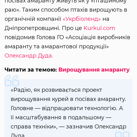
посівах амаранту живуть як у «пташиному
раю». Таким способом птахів вирощують в
органічній компанії
«Укрбіоленд»
на
Дніпропетровщині. Про це
Kurkul.com
повідомив Голова ГО «Асоціація виробників
амаранту та амарантової продукції»
Олександр Дуда.
Читати за темою:
Вирощування амаранту
«Радію, як розвивається проект
вирощування курей в посівах амаранту.
Головне — відпрацювати технологію. А
її масштабування в подальшому —
справа техніки», — зазначив Олександр
Дуда.