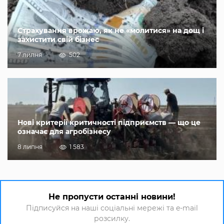
Страхування врожаю, як не «молитися» на дощ і
захистити свій бізнес
7 липня
502
Нові критерії критичності підприємств — що це
означає для агробізнесу
8 липня
1 583
Не пропусти останні новини!
Підписуйся на наші соціальні мережі та e-mail
розсилку.