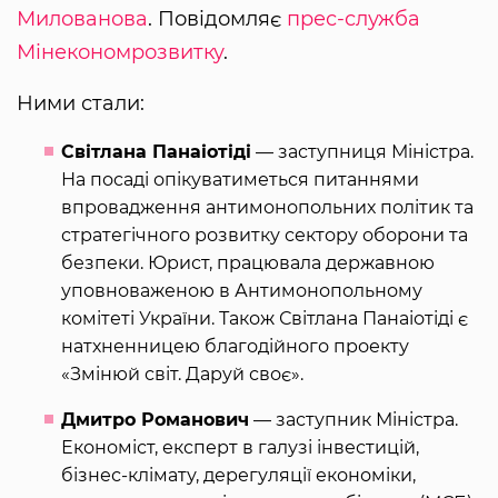
Милованова
. Повідомляє
прес-служба
Мінекономрозвитку
.
Ними стали:
Світлана Панаіотіді
— заступниця Міністра.
На посаді опікуватиметься питаннями
впровадження антимонопольних політик та
стратегічного розвитку сектору оборони та
безпеки. Юрист, працювала державною
уповноваженою в Антимонопольному
комітеті України. Також Світлана Панаіотіді є
натхненницею благодійного проекту
«Змінюй світ. Даруй своє».
Дмитро Романович
— заступник Міністра.
Економіст, експерт в галузі інвестицій,
бізнес-клімату, дерегуляції економіки,