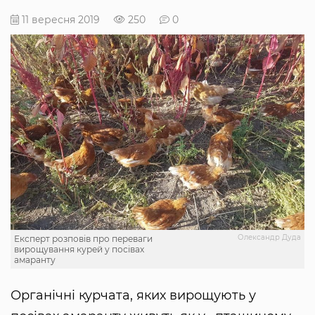
11 вересня 2019
250
0
Олександр Дуда
Експерт розповів про переваги
вирощування курей у посівах
амаранту
Органічні курчата, яких вирощують у