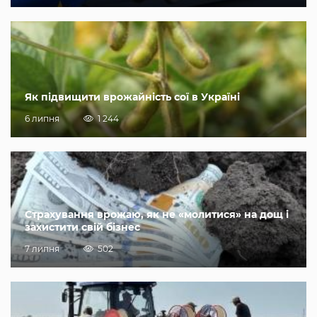
Як підвищити врожайність сої в Україні
6 липня
1 244
Страхування врожаю, як не «молитися» на дощ і
захистити свій бізнес
7 липня
502