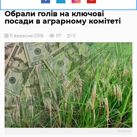
Обрали голів на ключові
посади в аграрному комітеті
11 вересня 2019
117
0
mind.ua