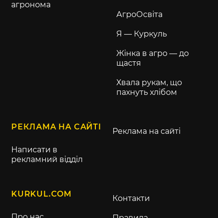
агронома
АгроОсвіта
Я — Куркуль
Жінка в агро — до
щастя
Хвала рукам, що
пахнуть хлібом
РЕКЛАМА НА САЙТІ
Реклама на сайті
Написати в
рекламний відділ
KURKUL.COM
Контакти
Про нас
Правила