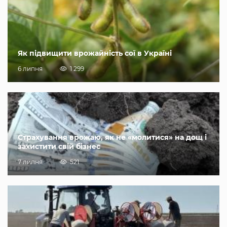
Як підвищити врожайність сої в Україні
6 липня
1 299
Страхування врожаю, як не «молитися» на дощ і
захистити свій бізнес
7 липня
521