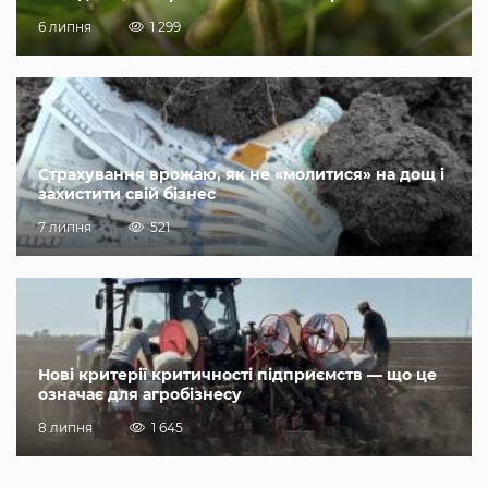
6 липня
1 299
Страхування врожаю, як не «молитися» на дощ і
захистити свій бізнес
7 липня
521
Нові критерії критичності підприємств — що це
означає для агробізнесу
8 липня
1 645