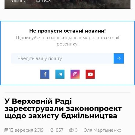
8 липня
1 645
Не пропусти останні новини!
Підписуйся на наші соціальні мережі та e-mail
розсилку.
У Верховній Раді
зареєстрували законопроект
щодо захисту бджільництва
13 вересня 2019
857
0
Оля Мартыненко