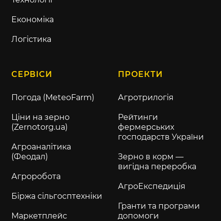
Економіка
Логістика
СЕРВІСИ
ПРОЕКТИ
Погода (MeteoFarm)
Агротрилогія
Ціни на зерно
Рейтинги
(Zernotorg.ua)
фермерських
господарств України
Агроаналітика
(Феодал)
Зерно в корм —
вигідна переробка
Агроробота
АгроЕкспедиція
Біржа сільгосптехніки
Гранти та програми
Маркетплейс
допомоги