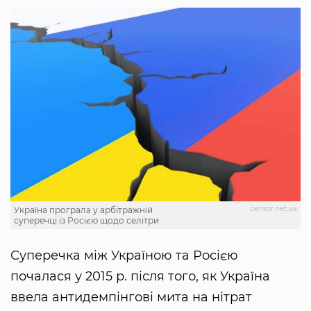
censor.net.ua
Україна програла у арбітражній
суперечці із Росією щодо селітри
Суперечка між Україною та Росією
почалася у 2015 р. після того, як Україна
ввела антидемпінгові мита на нітрат