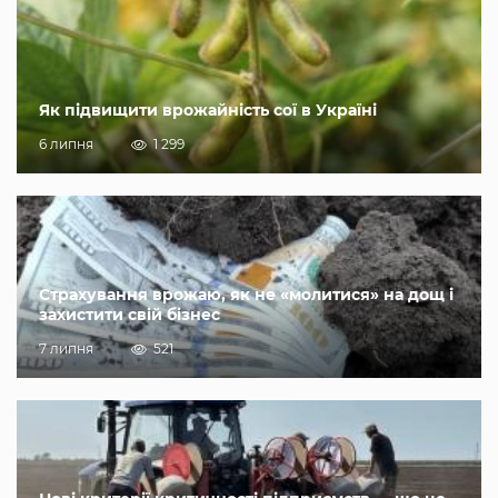
Як підвищити врожайність сої в Україні
6 липня
1 299
Страхування врожаю, як не «молитися» на дощ і
захистити свій бізнес
7 липня
521