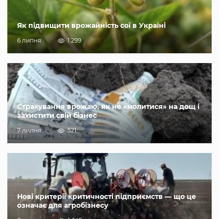
Як підвищити врожайність сої в Україні
6 липня
1 299
Страхування врожаю, як не «молитися» на дощ і
захистити свій бізнес
7 липня
521
Нові критерії критичності підприємств — що це
означає для агробізнесу