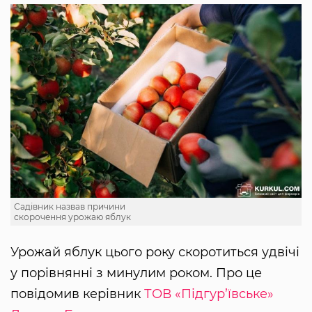
Садівник назвав причини
скорочення урожаю яблук
Урожай яблук цього року скоротиться удвічі
у порівнянні з минулим роком. Про це
повідомив керівник
ТОВ «Підгур’ївське»