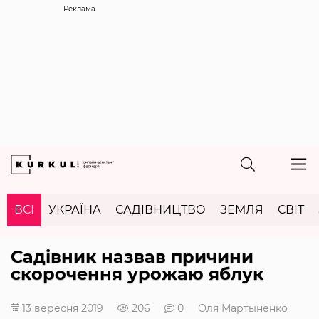
Реклама
ВСІ
УКРАЇНА
САДІВНИЦТВО
ЗЕМЛЯ
СВІТ
Садівник назвав причини
скорочення урожаю яблук
13 вересня 2019
206
0
Оля Мартыненко