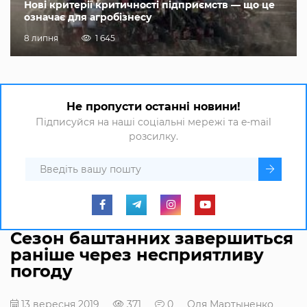
Нові критерії критичності підприємств — що це
означає для агробізнесу
8 липня
1 645
Не пропусти останні новини!
Підписуйся на наші соціальні мережі та e-mail
розсилку.
Сезон баштанних завершиться
раніше через несприятливу
погоду
13 вересня 2019
371
0
Оля Мартыненко