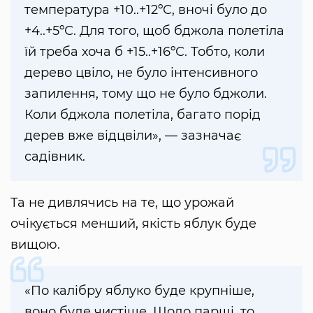
температура +10..+12ºС, вночі було до
+4..+5ºС. Для того, щоб бджола полетіла
їй треба хоча б +15..+16ºС. Тобто, коли
дерево цвіло, не було інтенсивного
запилення, тому що не було бджоли.
Коли бджола полетіла, багато порід
дерев вже відцвіли», — зазначає
садівник.
Та не дивлячись на те, що урожай
очікується менший, якість яблук буде
вищою.
«По калібру яблуко буде крупніше,
воно буде чистіше. Щодо парші, то