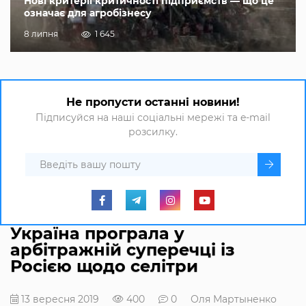
Нові критерії критичності підприємств — що це
означає для агробізнесу
8 липня
1 645
Не пропусти останні новини!
Підписуйся на наші соціальні мережі та e-mail
розсилку.
Україна програла у
арбітражній суперечці із
Росією щодо селітри
13 вересня 2019
400
0
Оля Мартыненко