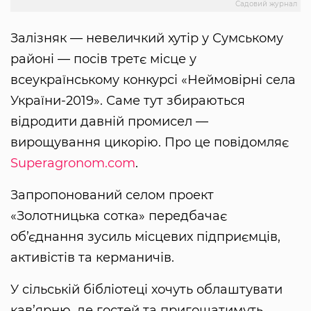
Садовий журнал
Залізняк — невеличкий хутір у Сумському
районі — посів третє місце у
всеукраїнському конкурсі «Неймовірні села
України-2019». Саме тут збираються
відродити давній промисел —
вирощування цикорію. Про це повідомляє
Superagronom.com
.
Запропонований селом проект
«Золотницька сотка» передбачає
об’єднання зусиль місцевих підприємців,
активістів та керманичів.
У сільській бібліотеці хочуть облаштувати
кав’ярню, де гостей та пригощатимуть