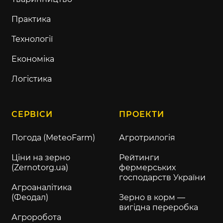
Практика
Технології
Економіка
Логістика
СЕРВІСИ
ПРОЕКТИ
Погода (MeteoFarm)
Агротрилогія
Ціни на зерно
Рейтинги
(Zernotorg.ua)
фермерських
господарств України
Агроаналітика
(Феодал)
Зерно в корм —
вигідна переробка
Агроробота