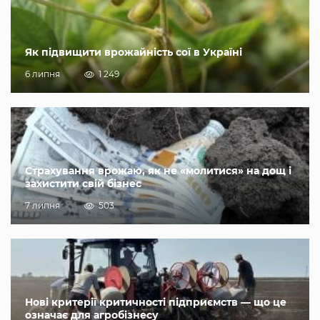
Як підвищити врожайність сої в Україні
6 липня
1 249
Страхування врожаю, як не «молитися» на дощ і
захистити свій бізнес
7 липня
503
Нові критерії критичності підприємств — що це
означає для агробізнесу