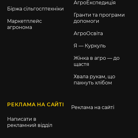
АгроЕкспедиція
Біржа сільгосптехніки
Гранти та програми
Маркетплейс
допомоги
агронома
АгроОсвіта
Я — Куркуль
Жінка в агро — до
щастя
Хвала рукам, що
пахнуть хлібом
РЕКЛАМА НА САЙТІ
Реклама на сайті
Написати в
рекламний відділ