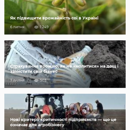
Як підвищити врожайність сої в Україні
6 липня
1 249
Страхування врожаю, як не «молитися» на дощ і
захистити свій бізнес
7 липня
503
Нові критерії критичності підприємств — що це
означає для агробізнесу