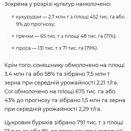
Зокрема у розрізі культур намолочено:
кукурудзи — 2,7 млн т з площі 452 тис. га або
9% до прогнозу;
гречки — 65 тис. т з площі 48 тис. га (71%);
проса — 131 тис. т з 71 тис. га (79%).
Крім того, соняшнику обмолочено на площі
3,4 млн га або 58% та зібрано 7,5 млн т
зерна при середній урожайності 2,21 т/га.
Сої обмолочено на площі 675 тис. га або
43% до прогнозу та зібрано 1,5 млн га зерна
при середній урожайності 2,29 т/га.
Цукрових буряків зібрано 791 тис. т з площі