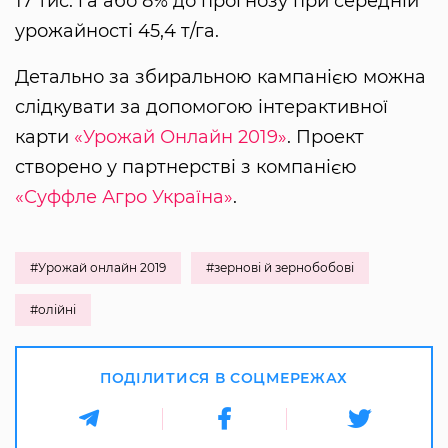
17 тис. га або 8% до прогнозу при середній
урожайності 45,4 т/га.
Детально за збиральною кампанією можна
слідкувати за допомогою інтерактивної
карти
«Урожай Онлайн 2019»
. Проект
створено у партнерстві з компанією
«Суффле Агро Україна»
.
#Урожай онлайн 2019
#зернові й зернобобові
#олійні
ПОДІЛИТИСЯ В СОЦМЕРЕЖАХ