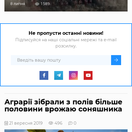
8 липня
1 589
Не пропусти останні новини!
Підписуйся на наші соціальні мережі та e-mail
розсилку.
Аграрії зібрали з полів більше
половини врожаю соняшника
21 вересня 2019
496
0