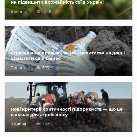
Як підвищити врожайність сої в Україні
6 липня
1 249
Страхування врожаю, як не «молитися» на дощ і
захистити свій бізнес
7 липня
503
Нові критерії критичності підприємств — що це
означає для агробізнесу
8 липня
1 589