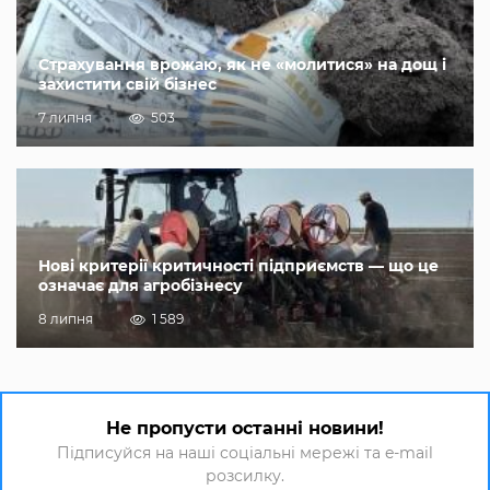
Страхування врожаю, як не «молитися» на дощ і
захистити свій бізнес
7 липня
503
Нові критерії критичності підприємств — що це
означає для агробізнесу
8 липня
1 589
Не пропусти останні новини!
Підписуйся на наші соціальні мережі та e-mail
розсилку.