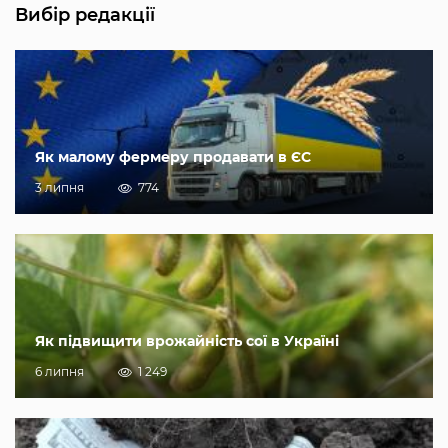
Вибір редакції
Як малому фермеру продавати в ЄС
3 липня
774
Як підвищити врожайність сої в Україні
6 липня
1 249