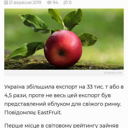
21 вересня 2019
94
0
pixabay.com
Україна збільшила експорт на 33 тис. т або в
4,5 рази, проте не весь цей експорт був
представлений яблуком для свіжого ринку.
Повідомляє EastFruit.
Перше місце в світовому рейтингу зайняв